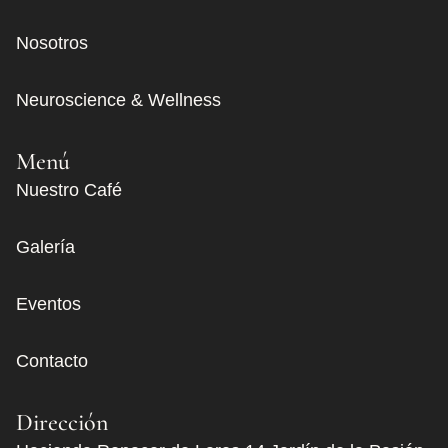
Nosotros
Neuroscience & Wellness
Menú
Nuestro Café
Galería
Eventos
Contacto
Dirección