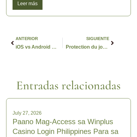
Leer más
ANTERIOR
SIGUIENTE
iOS vs Android dans le jeu mobile : Mythe ou réalité ? – Focus sur les niveaux VIP
Protection du joueur : comment les bonus des casinos modernes intègrent des limites automatiques pour un jeu responsable
Entradas relacionadas
July 27, 2026
Paano Mag-Access sa Winplus
Casino Login Philippines Para sa