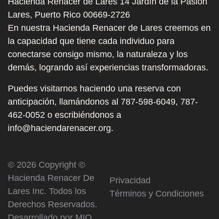
Hacienda Renacer de Lares 14 Jardín de la Pasión
Lares, Puerto Rico 00669-2726
En nuestra Hacienda Renacer de Lares creemos en
la capacidad que tiene cada individuo para
conectarse consigo mismo, la naturaleza y los
demás, logrando así experiencias transformadoras.
Puedes visitarnos haciendo una reserva con
anticipación, llamándonos al
787-598-6049
,
787-
462-0052
o escribiéndonos a
info@haciendarenacer.org.
© 2026 Copyright ©
Hacienda Renacer De
Privacidad
Lares Inc. Todos los
Términos y Condiciones
Derechos Reservados.
Desarrollado por
MIO