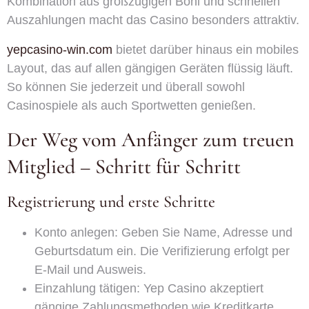
Kombination aus großzügigen Boni und schnellen
Auszahlungen macht das Casino besonders attraktiv.
yepcasino‑win.com
bietet darüber hinaus ein mobiles
Layout, das auf allen gängigen Geräten flüssig läuft.
So können Sie jederzeit und überall sowohl
Casinospiele als auch Sportwetten genießen.
Der Weg vom Anfänger zum treuen
Mitglied – Schritt für Schritt
Registrierung und erste Schritte
Konto anlegen: Geben Sie Name, Adresse und
Geburtsdatum ein. Die Verifizierung erfolgt per
E‑Mail und Ausweis.
Einzahlung tätigen: Yep Casino akzeptiert
gängige Zahlungsmethoden wie Kreditkarte,