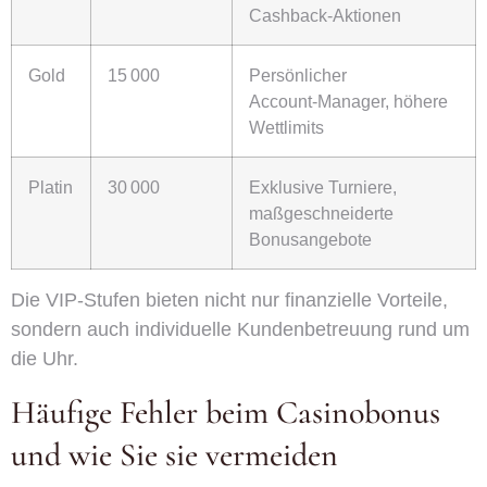
Cashback‑Aktionen
Gold
15 000
Persönlicher
Account‑Manager, höhere
Wettlimits
Platin
30 000
Exklusive Turniere,
maßgeschneiderte
Bonusangebote
Die VIP‑Stufen bieten nicht nur finanzielle Vorteile,
sondern auch individuelle Kundenbetreuung rund um
die Uhr.
Häufige Fehler beim Casinobonus
und wie Sie sie vermeiden