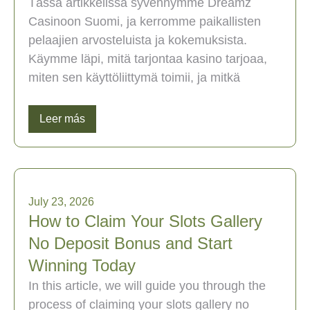
Tässä artikkelissa syvennymme Dreamz
Casinoon Suomi, ja kerromme paikallisten
pelaajien arvosteluista ja kokemuksista.
Käymme läpi, mitä tarjontaa kasino tarjoaa,
miten sen käyttöliittymä toimii, ja mitkä
Leer más
July 23, 2026
How to Claim Your Slots Gallery
No Deposit Bonus and Start
Winning Today
In this article, we will guide you through the
process of claiming your slots gallery no