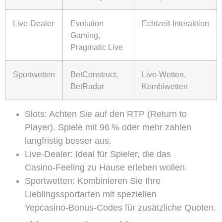
Live‑Dealer
Evolution
Echtzeit‑Interaktion
Gaming,
Pragmatic Live
Sportwetten
BetConstruct,
Live‑Wetten,
BetRadar
Kombiwetten
Slots: Achten Sie auf den RTP (Return to
Player). Spiele mit 96 % oder mehr zahlen
langfristig besser aus.
Live‑Dealer: Ideal für Spieler, die das
Casino‑Feeling zu Hause erleben wollen.
Sportwetten: Kombinieren Sie Ihre
Lieblingssportarten mit speziellen
Yepcasino‑Bonus‑Codes für zusätzliche Quoten.