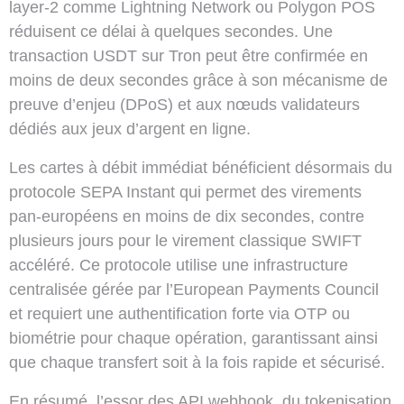
layer‑2 comme Lightning Network ou Polygon POS
réduisent ce délai à quelques secondes. Une
transaction USDT sur Tron peut être confirmée en
moins de deux secondes grâce à son mécanisme de
preuve d’enjeu (DPoS) et aux nœuds validateurs
dédiés aux jeux d’argent en ligne.
Les cartes à débit immédiat bénéficient désormais du
protocole SEPA Instant qui permet des virements
pan‑européens en moins de dix secondes, contre
plusieurs jours pour le virement classique SWIFT
accéléré. Ce protocole utilise une infrastructure
centralisée gérée par l’European Payments Council
et requiert une authentification forte via OTP ou
biométrie pour chaque opération, garantissant ainsi
que chaque transfert soit à la fois rapide et sécurisé.
En résumé, l’essor des API webhook, du tokenisation