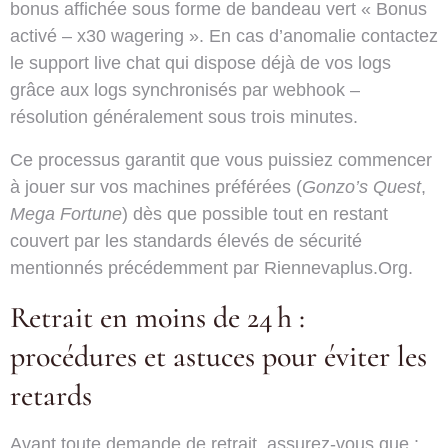
bonus affichée sous forme de bandeau vert « Bonus
activé – x30 wagering ». En cas d’anomalie contactez
le support live chat qui dispose déjà de vos logs
grâce aux logs synchronisés par webhook –
résolution généralement sous trois minutes.
Ce processus garantit que vous puissiez commencer
à jouer sur vos machines préférées (
Gonzo’s Quest
,
Mega Fortune
) dès que possible tout en restant
couvert par les standards élevés de sécurité
mentionnés précédemment par Riennevaplus.Org.
Retrait en moins de 24 h :
procédures et astuces pour éviter les
retards
Avant toute demande de retrait, assurez-vous que :