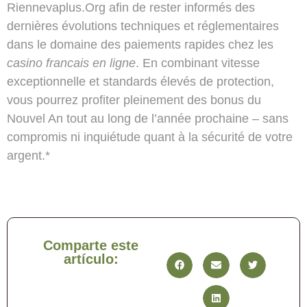
Riennevaplus.Org afin de rester informés des
dernières évolutions techniques et réglementaires
dans le domaine des paiements rapides chez les
casino francais en ligne
. En combinant vitesse
exceptionnelle et standards élevés de protection,
vous pourrez profiter pleinement des bonus du
Nouvel An tout au long de l’année prochaine – sans
compromis ni inquiétude quant à la sécurité de votre
argent.*
Comparte este
artículo: