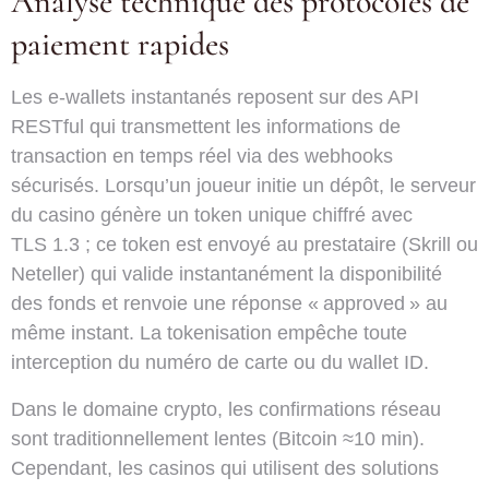
Analyse technique des protocoles de
paiement rapides
Les e‑wallets instantanés reposent sur des API
RESTful qui transmettent les informations de
transaction en temps réel via des webhooks
sécurisés. Lorsqu’un joueur initie un dépôt, le serveur
du casino génère un token unique chiffré avec
TLS 1.3 ; ce token est envoyé au prestataire (Skrill ou
Neteller) qui valide instantanément la disponibilité
des fonds et renvoie une réponse « approved » au
même instant. La tokenisation empêche toute
interception du numéro de carte ou du wallet ID.
Dans le domaine crypto, les confirmations réseau
sont traditionnellement lentes (Bitcoin ≈10 min).
Cependant, les casinos qui utilisent des solutions