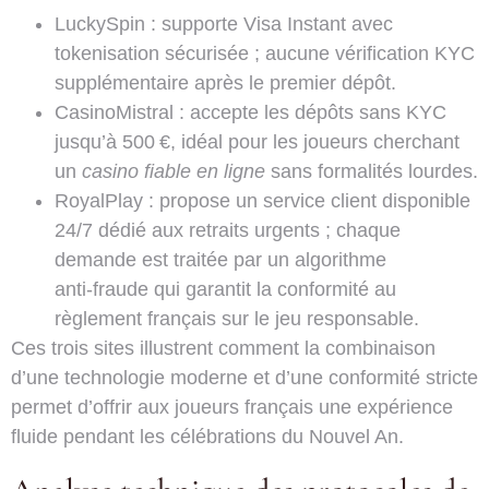
LuckySpin : supporte Visa Instant avec
tokenisation sécurisée ; aucune vérification KYC
supplémentaire après le premier dépôt.
CasinoMistral : accepte les dépôts sans KYC
jusqu’à 500 €, idéal pour les joueurs cherchant
un
casino fiable en ligne
sans formalités lourdes.
RoyalPlay : propose un service client disponible
24/7 dédié aux retraits urgents ; chaque
demande est traitée par un algorithme
anti‑fraude qui garantit la conformité au
règlement français sur le jeu responsable.
Ces trois sites illustrent comment la combinaison
d’une technologie moderne et d’une conformité stricte
permet d’offrir aux joueurs français une expérience
fluide pendant les célébrations du Nouvel An.