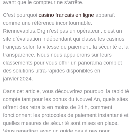
avant que le compteur ne s’arrête.
C’est pourquoi
casino francais en ligne
apparaît
comme une référence incontournable.
Riennevaplus.Org n’est pas un opérateur ; c’est un
site d’évaluation indépendant qui classe les casinos
français selon la vitesse de paiement, la sécurité et la
transparence. Nous nous appuierons sur leurs
classements pour vous offrir un panorama complet
des solutions ultra‑rapides disponibles en
janvier 2024.
Dans cet article, vous découvrirez pourquoi la rapidité
compte tant pour les bonus du Nouvel An, quels sites
offrent des retraits en moins de 24 h, comment
fonctionnent les protocoles de paiement instantané et
quelles mesures de sécurité sont mises en place.
Vous repartirez avec un guide pas à pas pour