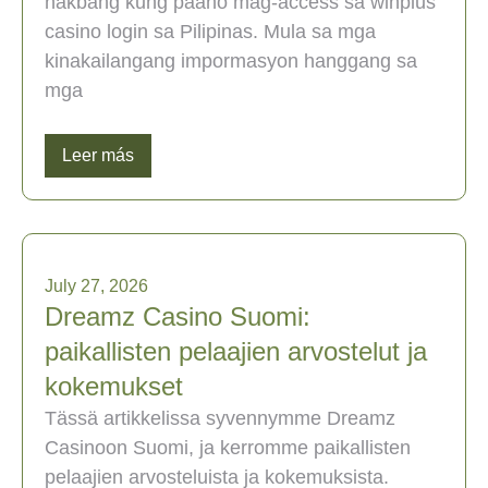
hakbang kung paano mag-access sa winplus
casino login sa Pilipinas. Mula sa mga
kinakailangang impormasyon hanggang sa
mga
Leer más
July 27, 2026
Dreamz Casino Suomi:
paikallisten pelaajien arvostelut ja
kokemukset
Tässä artikkelissa syvennymme Dreamz
Casinoon Suomi, ja kerromme paikallisten
pelaajien arvosteluista ja kokemuksista.