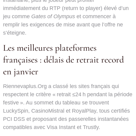
immédiatement du RTP (return to player) élevé d’un
jeu comme
Gates of Olympus
et commencer à
remplir les exigences de mise avant que l’offre ne
s’éteigne.
Les meilleures plateformes
françaises : délais de retrait record
en janvier
Riennevaplus.Org a classé les sites français qui
respectent le critère « retrait ≤24 h pendant la période
festive ». Au sommet du tableau se trouvent
LuckySpin, CasinoMistral et RoyalPlay, tous certifiés
PCI DSS et proposant des passerelles instantanées
compatibles avec Visa Instant et Trustly.