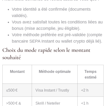
Votre identité a été confirmée (documents
validés).
Vous avez satisfait toutes les conditions liées au
bonus (mise accomplie, jeu éligible).
Votre méthode préférée est pré‑validée (compte
bancaire SEPA Instant ou wallet crypto déjà lié).
Choix du mode rapide selon le montant
souhaité
Montant
Méthode optimale
Temps
estimé
≤500 €
Visa Instant / Trustly
<2 h
>500 € &
Skrill / Neteller
<1 h