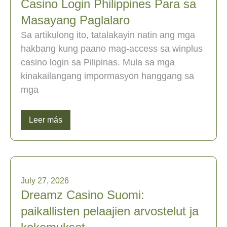
Casino Login Philippines Para sa
Masayang Paglalaro
Sa artikulong ito, tatalakayin natin ang mga
hakbang kung paano mag-access sa winplus
casino login sa Pilipinas. Mula sa mga
kinakailangang impormasyon hanggang sa
mga
Leer más
July 27, 2026
Dreamz Casino Suomi:
paikallisten pelaajien arvostelut ja