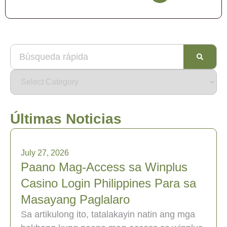
Últimas Noticias
July 27, 2026
Paano Mag-Access sa Winplus
Casino Login Philippines Para sa
Masayang Paglalaro
Sa artikulong ito, tatalakayin natin ang mga