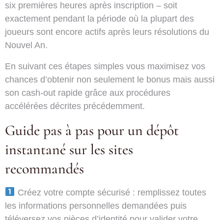
six premières heures après inscription – soit
exactement pendant la période où la plupart des
joueurs sont encore actifs après leurs résolutions du
Nouvel An.
En suivant ces étapes simples vous maximisez vos
chances d’obtenir non seulement le bonus mais aussi
son cash‑out rapide grâce aux procédures
accélérées décrites précédemment.
Guide pas à pas pour un dépôt
instantané sur les sites
recommandés
Créez votre compte sécurisé : remplissez toutes
les informations personnelles demandées puis
téléversez vos pièces d’identité pour valider votre