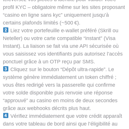
profil KYC – obligatoire même sur les sites proposant
“casino en ligne sans kyc” uniquement jusqu’à
certains plafonds limités (~500 €).
Liez votre portefeuille e‑wallet préféré (Skrill ou
Neteller) ou votre carte compatible “instant” (Visa
Instant). La liaison se fait via une API sécurisée où
vous saisissez vos identifiants puis autorisez l’accès
ponctuel grâce à un OTP reçu par SMS.
Cliquez sur le bouton “Dépôt ultra‑rapide”. Le
système génère immédiatement un token chiffré ;
vous êtes redirigé vers la passerelle qui confirme
votre solde disponible puis renvoie une réponse
“approuvé” au casino en moins de deux secondes
grâce aux webhooks décrits plus haut.
Vérifiez immédiatement que votre crédit apparaît
dans votre tableau de bord ainsi que l’éligibilité au