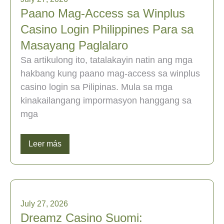
Paano Mag-Access sa Winplus
Casino Login Philippines Para sa
Masayang Paglalaro
Sa artikulong ito, tatalakayin natin ang mga
hakbang kung paano mag-access sa winplus
casino login sa Pilipinas. Mula sa mga
kinakailangang impormasyon hanggang sa
mga
Leer más
July 27, 2026
Dreamz Casino Suomi: