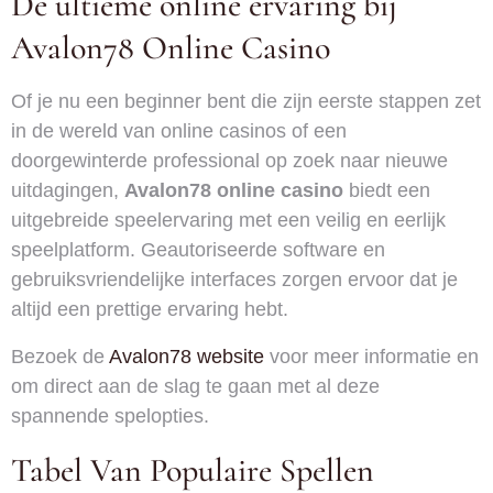
De ultieme online ervaring bij
Avalon78 Online Casino
Of je nu een beginner bent die zijn eerste stappen zet
in de wereld van online casinos of een
doorgewinterde professional op zoek naar nieuwe
uitdagingen,
Avalon78 online casino
biedt een
uitgebreide speelervaring met een veilig en eerlijk
speelplatform. Geautoriseerde software en
gebruiksvriendelijke interfaces zorgen ervoor dat je
altijd een prettige ervaring hebt.
Bezoek de
Avalon78 website
voor meer informatie en
om direct aan de slag te gaan met al deze
spannende spelopties.
Tabel Van Populaire Spellen