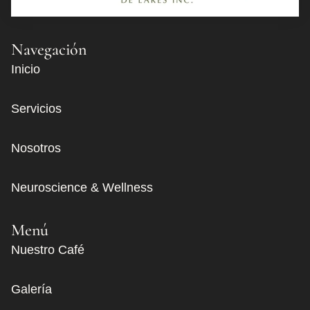
Navegación
Inicio
Servicios
Nosotros
Neuroscience & Wellness
Menú
Nuestro Café
Galería