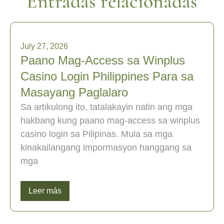
Entradas relacionadas
July 27, 2026
Paano Mag-Access sa Winplus
Casino Login Philippines Para sa
Masayang Paglalaro
Sa artikulong ito, tatalakayin natin ang mga
hakbang kung paano mag-access sa winplus
casino login sa Pilipinas. Mula sa mga
kinakailangang impormasyon hanggang sa
mga
Leer más