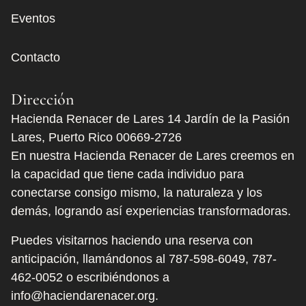
Eventos
Contacto
Dirección
Hacienda Renacer de Lares 14 Jardín de la Pasión
Lares, Puerto Rico 00669-2726
En nuestra Hacienda Renacer de Lares creemos en
la capacidad que tiene cada individuo para
conectarse consigo mismo, la naturaleza y los
demás, logrando así experiencias transformadoras.
Puedes visitarnos haciendo una reserva con
anticipación, llamándonos al
787-598-6049
,
787-
462-0052
o escribiéndonos a
info@haciendarenacer.org.