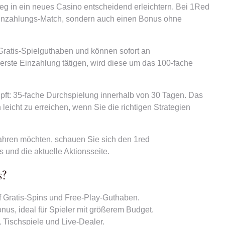
eg in ein neues Casino entscheidend erleichtern. Bei 1Red
 Einzahlungs‑Match, sondern auch einen Bonus ohne
€ Gratis‑Spielguthaben und können sofort an
erste Einzahlung tätigen, wird diese um das 100‑fache
ft: 35‑fache Durchspielung innerhalb von 30 Tagen. Das
n leicht zu erreichen, wenn Sie die richtigen Strategien
ahren möchten, schauen Sie sich den 1red
 und die aktuelle Aktionsseite.
s?
uf Gratis‑Spins und Free‑Play‑Guthaben.
us, ideal für Spieler mit größerem Budget.
, Tischspiele und Live‑Dealer.