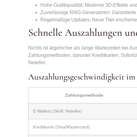
Hohe Grafikqualität: Moderne 3D‑Effekte un
Zuverlässige RNG‑Generatoren: Garantierte 
Regelmäßige Updates: Neue Titel erscheinen 
Schnelle Auszahlungen un
Nichts ist ärgerlicher als lange Wartezeiten bei A
Zahlungsmethoden, darunter Kreditkarten, Sofortü
Neteller.
Auszahlungsgeschwindigkeit im
Zahlungsmethode
E‑Wallets (Skrill, Neteller)
Kreditkarte (Visa/Mastercard)