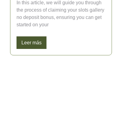
In this article, we will guide you through
the process of claiming your slots gallery
no deposit bonus, ensuring you can get
started on your
Leer más