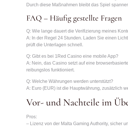
Durch diese Maßnahmen bleibt das Spiel spannen
FAQ – Häufig gestellte Fragen
Q: Wie lange dauert die Verifizierung meines Kon
A: In der Regel 24 Stunden. Laden Sie einen Lic
prüft die Unterlagen schnell.
Q: Gibt es bei 1Red Casino eine mobile App?
A: Nein, das Casino setzt auf eine browserbasier
reibungslos funktioniert.
Q: Welche Währungen werden unterstützt?
A: Euro (EUR) ist die Hauptwährung, zusätzlich 
Vor- und Nachteile im Übe
Pros:
– Lizenz von der Malta Gaming Authority, sicher un