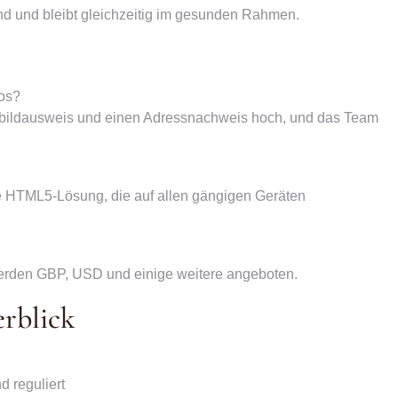
d und bleibt gleichzeitig im gesunden Rahmen.
tos?
htbildausweis und einen Adressnachweis hoch, und das Team
te HTML5‑Lösung, die auf allen gängigen Geräten
werden GBP, USD und einige weitere angeboten.
rblick
d reguliert