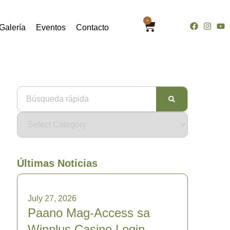
0
Galería
Eventos
Contacto
Últimas Noticias
July 27, 2026
Paano Mag-Access sa
Winplus Casino Login