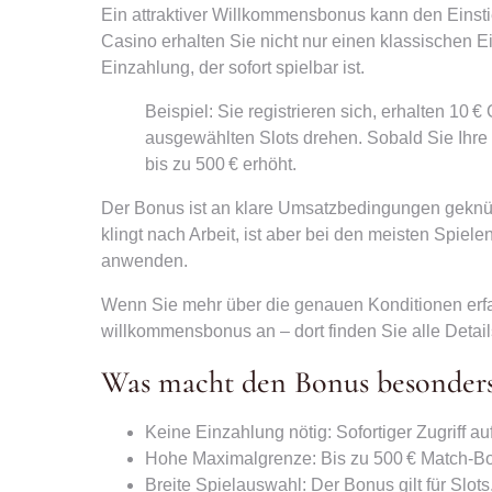
Ein attraktiver Willkommensbonus kann den Einsti
Casino erhalten Sie nicht nur einen klassischen
Einzahlung, der sofort spielbar ist.
Beispiel: Sie registrieren sich, erhalten 10 
ausgewählten Slots drehen. Sobald Sie Ihre 
bis zu 500 € erhöht.
Der Bonus ist an klare Umsatzbedingungen geknüp
klingt nach Arbeit, ist aber bei den meisten Spiele
anwenden.
Wenn Sie mehr über die genauen Konditionen erf
willkommensbonus an – dort finden Sie alle Details
Was macht den Bonus besonder
Keine Einzahlung nötig: Sofortiger Zugriff a
Hohe Maximalgrenze: Bis zu 500 € Match‑Bon
Breite Spielauswahl: Der Bonus gilt für Slots