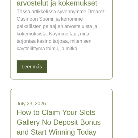
arvostelut ja kokemukset
Tässä artikkelissa syvennymme Dreamz
Casinoon Suomi, ja kerromme
paikallisten pelaajien arvosteluista ja
kokemuksista. Käymme läpi, mitä
tarjontaa kasino tarjoaa, miten sen
käyttöliittymä toimii, ja mitkä
Leer más
July 23, 2026
How to Claim Your Slots
Gallery No Deposit Bonus
and Start Winning Today