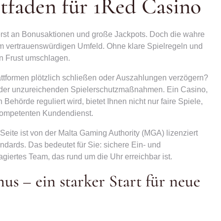
itfaden für 1Red Casino
erst an Bonusaktionen und große Jackpots. Doch die wahre
nem vertrauenswürdigen Umfeld. Ohne klare Spielregeln und
in Frust umschlagen.
ttformen plötzlich schließen oder Auszahlungen verzögern?
g oder unzureichenden Spielerschutzmaßnahmen. Ein Casino,
Behörde reguliert wird, bietet Ihnen nicht nur faire Spiele,
kompetenten Kundendienst.
 Seite ist von der Malta Gaming Authority (MGA) lizenziert
ndards. Das bedeutet für Sie: sichere Ein- und
giertes Team, das rund um die Uhr erreichbar ist.
 – ein starker Start für neue