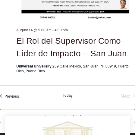
August 14 @ 9:00 am
-
4:00 pm
El Rol del Supervisor Como
Líder de Impacto – San Juan
Universal University
269 Calle México, San Juan PR 00919, Puerto
Rico, Puerto Rico
E
Today
Next
Events
Previous
Subscribe to calendar