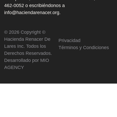
462-0052
o escribiéndonos a
info@haciendarenacer.org.
© 2026 Copyright ©
Hacienda Renacer De
Privacidad
Lares Inc. Todos los
Términos y Condiciones
Derechos Reservados.
Desarrollado por
MIO
AGENCY