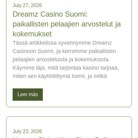
July 27, 2026
Dreamz Casino Suomi:
paikallisten pelaajien arvostelut ja
kokemukset
Tässä artikkelissa syvennymme Dreamz
Casinoon Suomi, ja kerromme paikallisten
pelaajien arvosteluista ja kokemuksista.
Käymme läpi, mitä tarjontaa kasino tarjoaa,
miten sen käyttöliittymä toimii, ja mitkä
Leer más
July 23, 2026