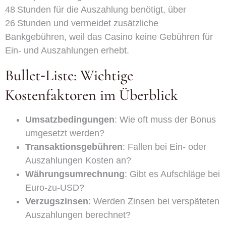
48 Stunden für die Auszahlung benötigt, über
26 Stunden und vermeidet zusätzliche
Bankgebühren, weil das Casino keine Gebühren für
Ein- und Auszahlungen erhebt.
Bullet‑Liste: Wichtige
Kostenfaktoren im Überblick
Umsatzbedingungen
: Wie oft muss der Bonus
umgesetzt werden?
Transaktionsgebühren
: Fallen bei Ein‑ oder
Auszahlungen Kosten an?
Währungsumrechnung
: Gibt es Aufschläge bei
Euro‑zu‑USD?
Verzugszinsen
: Werden Zinsen bei verspäteten
Auszahlungen berechnet?