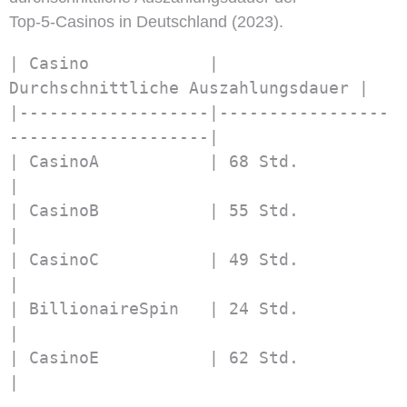
Top‑5‑Casinos in Deutschland (2023).
| Casino            | 
Durchschnittliche Auszahlungsdauer |

|-------------------|-----------------
--------------------|

| CasinoA           | 68 Std.                             
|

| CasinoB           | 55 Std.                             
|

| CasinoC           | 49 Std.                             
|

| BillionaireSpin   | 24 Std.                             
|

| CasinoE           | 62 Std.                             