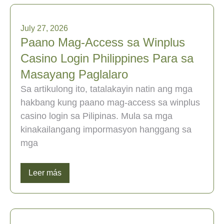
July 27, 2026
Paano Mag-Access sa Winplus
Casino Login Philippines Para sa
Masayang Paglalaro
Sa artikulong ito, tatalakayin natin ang mga
hakbang kung paano mag-access sa winplus
casino login sa Pilipinas. Mula sa mga
kinakailangang impormasyon hanggang sa
mga
Leer más