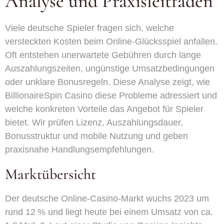
Analyse und Praxisleitfaden
Viele deutsche Spieler fragen sich, welche
versteckten Kosten beim Online‑Glücksspiel anfallen.
Oft entstehen unerwartete Gebühren durch lange
Auszahlungszeiten, ungünstige Umsatzbedingungen
oder unklare Bonusregeln. Diese Analyse zeigt, wie
BillionaireSpin Casino diese Probleme adressiert und
welche konkreten Vorteile das Angebot für Spieler
bietet. Wir prüfen Lizenz, Auszahlungsdauer,
Bonusstruktur und mobile Nutzung und geben
praxisnahe Handlungsempfehlungen.
Marktübersicht
Der deutsche Online‑Casino‑Markt wuchs 2023 um
rund 12 % und liegt heute bei einem Umsatz von ca.