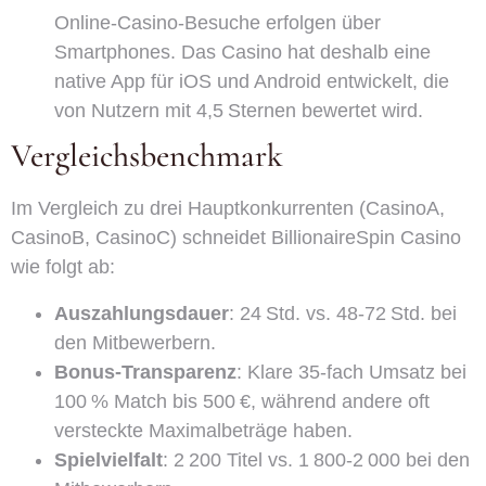
Online‑Casino‑Besuche erfolgen über
Smartphones. Das Casino hat deshalb eine
native App für iOS und Android entwickelt, die
von Nutzern mit 4,5 Sternen bewertet wird.
Vergleichsbenchmark
Im Vergleich zu drei Hauptkonkurrenten (CasinoA,
CasinoB, CasinoC) schneidet BillionaireSpin Casino
wie folgt ab:
Auszahlungsdauer
: 24 Std. vs. 48‑72 Std. bei
den Mitbewerbern.
Bonus‑Transparenz
: Klare 35‑fach Umsatz bei
100 % Match bis 500 €, während andere oft
versteckte Maximalbeträge haben.
Spielvielfalt
: 2 200 Titel vs. 1 800‑2 000 bei den