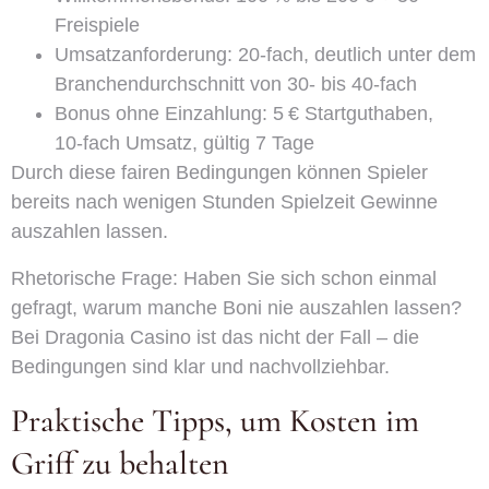
Freispiele
Umsatzanforderung: 20‑fach, deutlich unter dem
Branchendurchschnitt von 30‑ bis 40‑fach
Bonus ohne Einzahlung: 5 € Startguthaben,
10‑fach Umsatz, gültig 7 Tage
Durch diese fairen Bedingungen können Spieler
bereits nach wenigen Stunden Spielzeit Gewinne
auszahlen lassen.
Rhetorische Frage: Haben Sie sich schon einmal
gefragt, warum manche Boni nie auszahlen lassen?
Bei Dragonia Casino ist das nicht der Fall – die
Bedingungen sind klar und nachvollziehbar.
Praktische Tipps, um Kosten im
Griff zu behalten