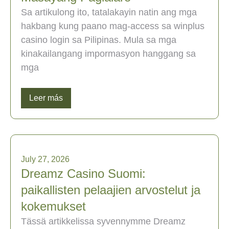
Sa artikulong ito, tatalakayin natin ang mga
hakbang kung paano mag-access sa winplus
casino login sa Pilipinas. Mula sa mga
kinakailangang impormasyon hanggang sa
mga
Leer más
July 27, 2026
Dreamz Casino Suomi:
paikallisten pelaajien arvostelut ja
kokemukset
Tässä artikkelissa syvennymme Dreamz