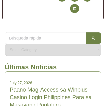
Últimas Noticias
July 27, 2026
Paano Mag-Access sa Winplus
Casino Login Philippines Para sa
Masayang Paglalaro