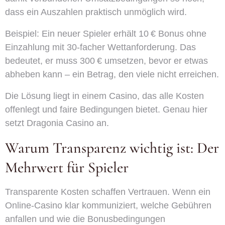
dass ein Auszahlen praktisch unmöglich wird.
Beispiel: Ein neuer Spieler erhält 10 € Bonus ohne
Einzahlung mit 30‑facher Wettanforderung. Das
bedeutet, er muss 300 € umsetzen, bevor er etwas
abheben kann – ein Betrag, den viele nicht erreichen.
Die Lösung liegt in einem Casino, das alle Kosten
offenlegt und faire Bedingungen bietet. Genau hier
setzt Dragonia Casino an.
Warum Transparenz wichtig ist: Der
Mehrwert für Spieler
Transparente Kosten schaffen Vertrauen. Wenn ein
Online‑Casino klar kommuniziert, welche Gebühren
anfallen und wie die Bonusbedingungen