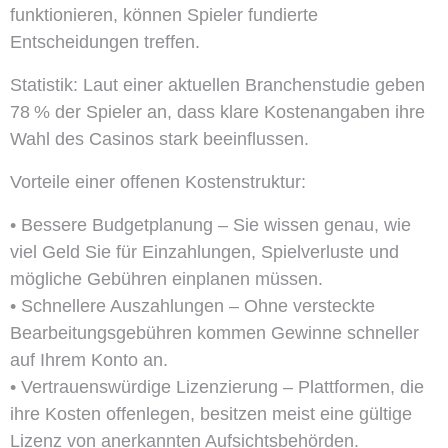
funktionieren, können Spieler fundierte
Entscheidungen treffen.
Statistik: Laut einer aktuellen Branchenstudie geben
78 % der Spieler an, dass klare Kostenangaben ihre
Wahl des Casinos stark beeinflussen.
Vorteile einer offenen Kostenstruktur:
• Bessere Budgetplanung – Sie wissen genau, wie
viel Geld Sie für Einzahlungen, Spielverluste und
mögliche Gebühren einplanen müssen.
• Schnellere Auszahlungen – Ohne versteckte
Bearbeitungsgebühren kommen Gewinne schneller
auf Ihrem Konto an.
• Vertrauenswürdige Lizenzierung – Plattformen, die
ihre Kosten offenlegen, besitzen meist eine gültige
Lizenz von anerkannten Aufsichtsbehörden.