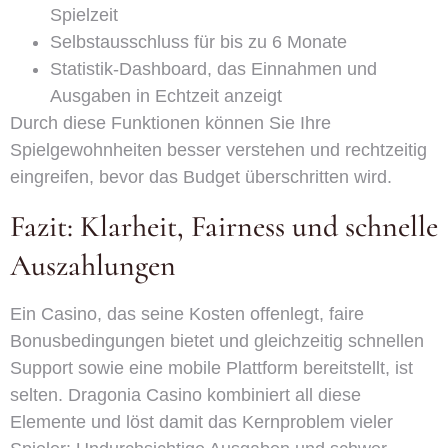
Spielzeit
Selbstausschluss für bis zu 6 Monate
Statistik‑Dashboard, das Einnahmen und
Ausgaben in Echtzeit anzeigt
Durch diese Funktionen können Sie Ihre
Spielgewohnheiten besser verstehen und rechtzeitig
eingreifen, bevor das Budget überschritten wird.
Fazit: Klarheit, Fairness und schnelle
Auszahlungen
Ein Casino, das seine Kosten offenlegt, faire
Bonusbedingungen bietet und gleichzeitig schnellen
Support sowie eine mobile Plattform bereitstellt, ist
selten. Dragonia Casino kombiniert all diese
Elemente und löst damit das Kernproblem vieler