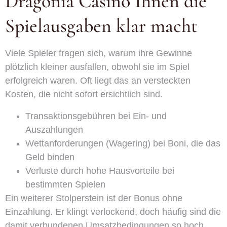
Dragonia Casino Ihnen die
Spielausgaben klar macht
Viele Spieler fragen sich, warum ihre Gewinne
plötzlich kleiner ausfallen, obwohl sie im Spiel
erfolgreich waren. Oft liegt das an versteckten
Kosten, die nicht sofort ersichtlich sind.
Transaktionsgebühren bei Ein- und
Auszahlungen
Wettanforderungen (Wagering) bei Boni, die das
Geld binden
Verluste durch hohe Hausvorteile bei
bestimmten Spielen
Ein weiterer Stolperstein ist der Bonus ohne
Einzahlung. Er klingt verlockend, doch häufig sind die
damit verbundenen Umsatzbedingungen so hoch,