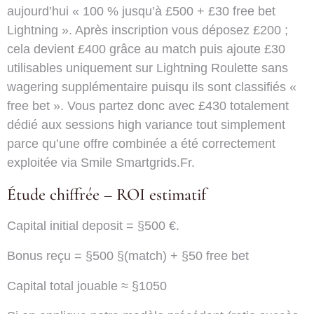
aujourd’hui « 100 % jusqu’à £500 + £30 free bet
Lightning ». Après inscription vous déposez £200 ;
cela devient £400 grâce au match puis ajoute £30
utilisables uniquement sur Lightning Roulette sans
wagering supplémentaire puisqu ils sont classifiés «
free bet ». Vous partez donc avec £430 totalement
dédié aux sessions high variance tout simplement
parce qu’une offre combinée a été correctement
exploitée via Smile Smartgrids.Fr.
Étude chiffrée – ROI estimatif
Capital initial deposit = §500 €.
Bonus reçu = §500 §(match) + §50 free bet
Capital total jouable ≈ §1050