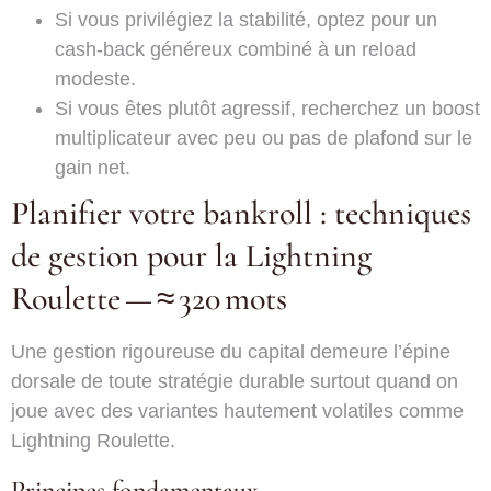
Si vous privilégiez la stabilité, optez pour un
cash‑back généreux combiné à un reload
modeste.
Si vous êtes plutôt agressif, recherchez un boost
multiplicateur avec peu ou pas de plafond sur le
gain net.
Planifier votre bankroll : techniques
de gestion pour la Lightning
Roulette — ≈ 320 mots
Une gestion rigoureuse du capital demeure l’épine
dorsale de toute stratégie durable surtout quand on
joue avec des variantes hautement volatiles comme
Lightning Roulette.
Principes fondamentaux