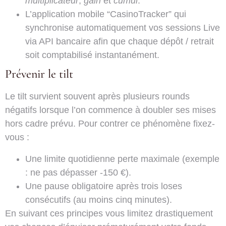
multiplicateur
,
gain
et
cumul
.
L’application mobile “CasinoTracker” qui
synchronise automatiquement vos sessions Live
via API bancaire afin que chaque dépôt / retrait
soit comptabilisé instantanément.
Prévenir le tilt
Le tilt survient souvent après plusieurs rounds
négatifs lorsque l’on commence à doubler ses mises
hors cadre prévu. Pour contrer ce phénomène fixez-
vous :
Une limite quotidienne perte maximale (exemple
: ne pas dépasser -150 €).
Une pause obligatoire après trois loses
consécutifs (au moins cinq minutes).
En suivant ces principes vous limitez drastiquement