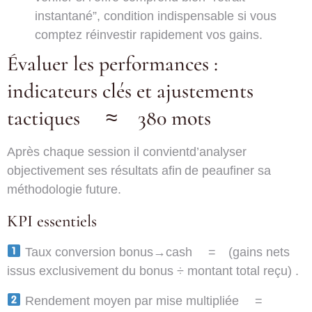
instantané”, condition indispensable si vous
comptez réinvestir rapidement vos gains.
Évaluer les performances :
indicateurs clés et ajustements
tactiques ≈ 380 mots
Après chaque session il convientd’analyser
objectivement ses résultats afin de peaufiner sa
méthodologie future.
KPI essentiels
Taux conversion bonus→cash = (gains nets
issus exclusivement du bonus ÷ montant total reçu) .
Rendement moyen par mise multipliée =