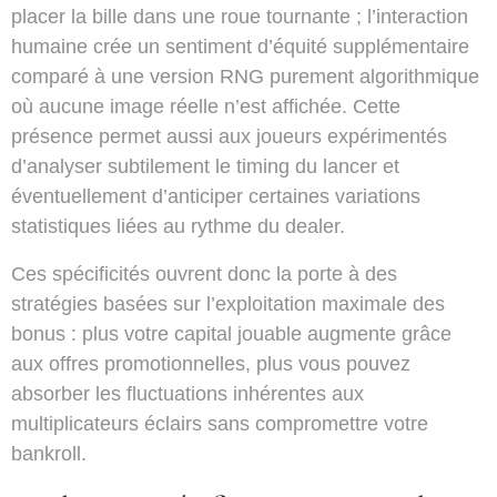
placer la bille dans une roue tournante ; l’interaction
humaine crée un sentiment d’équité supplémentaire
comparé à une version RNG purement algorithmique
où aucune image réelle n’est affichée. Cette
présence permet aussi aux joueurs expérimentés
d’analyser subtilement le timing du lancer et
éventuellement d’anticiper certaines variations
statistiques liées au rythme du dealer.
Ces spécificités ouvrent donc la porte à des
stratégies basées sur l’exploitation maximale des
bonus : plus votre capital jouable augmente grâce
aux offres promotionnelles, plus vous pouvez
absorber les fluctuations inhérentes aux
multiplicateurs éclairs sans compromettre votre
bankroll.