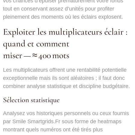
vos chances d’épuiser prématurément votre fonds
tout en conservant assez d’unités pour profiter
pleinement des moments où les éclairs explosent.
Exploiter les multiplicateurs éclair :
quand et comment
miser — ≈ 400 mots
Les multiplicateurs offrent une rentabilité potentielle
exceptionnelle mais ils sont aléatoires ; il faut donc
combiner analyse statistique et discipline budgétaire.
Sélection statistique
Analysez vos historiques personnels ou ceux fournis
par Smile Smartgrids.Fr sous forme de heatmaps
montrant quels numéros ont été tirés plus