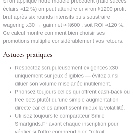
Si on applique notre modèle précédent (ratio succès
éclairs ≈12 %) on peut attendre environ §1200 profit
brut après six rounds intensifs puis soustraire
wagering x30 → gain net ≈ §600 , soit ROI ≈120 %.
Ce calcul montre comment bien choisir ses
promotions multiplie considérablement vos retours.
Astuces pratiques
Respectez scrupuleusement exigences x30
uniquement sur jeux éligibles — évitez ainsi
diluer son volume miselanée inutilement.
Priorisez toujours celles qui offrent cash‐back ou
free bets plutôt qu’une simple augmentation
directe car elles amortissent mieux la volatilité.
Utilisez toujours le comparateur Smile
Smartgrids.Fr avant chaque inscription pour
vérifier si l’offre comprend bien “retrait