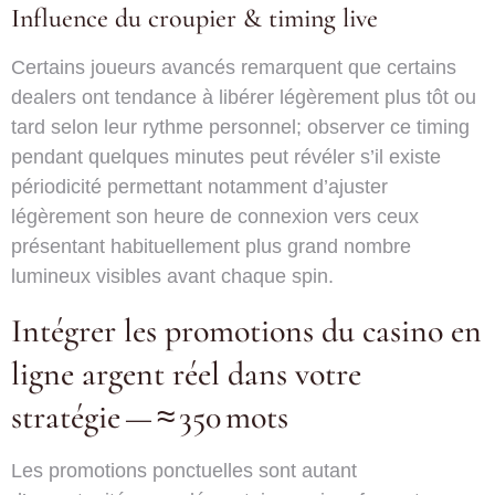
Influence du croupier & timing live
Certains joueurs avancés remarquent que certains
dealers ont tendance à libérer légèrement plus tôt ou
tard selon leur rythme personnel; observer ce timing
pendant quelques minutes peut révéler s’il existe
périodicité permettant notamment d’ajuster
légèrement son heure de connexion vers ceux
présentant habituellement plus grand nombre
lumineux visibles avant chaque spin.
Intégrer les promotions du casino en
ligne argent réel dans votre
stratégie — ≈ 350 mots
Les promotions ponctuelles sont autant