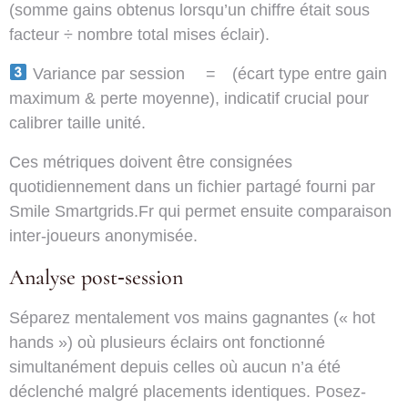
(somme gains obtenus lorsqu’un chiffre était sous
facteur ÷ nombre total mises éclair).
Variance par session = (écart type entre gain
maximum & perte moyenne), indicatif crucial pour
calibrer taille unité.
Ces métriques doivent être consignées
quotidiennement dans un fichier partagé fourni par
Smile Smartgrids.Fr qui permet ensuite comparaison
inter-joueurs anonymisée.
Analyse post‑session
Séparez mentalement vos mains gagnantes (« hot
hands ») où plusieurs éclairs ont fonctionné
simultanément depuis celles où aucun n’a été
déclenché malgré placements identiques. Posez-