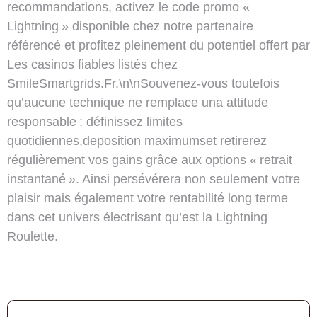
recommandations, activez le code promo «
Lightning » disponible chez notre partenaire
référencé e​t profitez pleinement du potentiel offert par
Les casinos fiables listés chez
SmileSmartgrids.Fr.\n\nSouvenez‑vous toutefois
qu’aucune technique ne remplace una attitude
responsable : définissez limites
quotidiennes,deposition maximums​et retire­rez
régulièrement vos gains grâce aux options « retrait
instantané ». Ainsi persévérera non seulement votre
plaisir mais également votre rentabilité long terme
dans cet univers électrisant qu’est la Lightning
Roulette.​