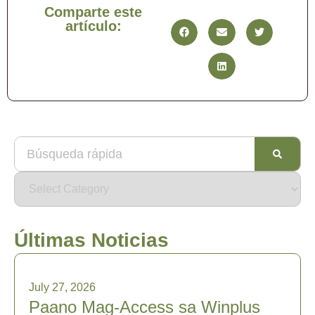
Comparte este
artículo:
Últimas Noticias
July 27, 2026
Paano Mag-Access sa Winplus