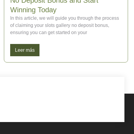
No Deposit Bonus and Start
Winning Today
In this article, we will guide you through the process
of claiming your slots gallery no deposit bonus,
ensuring you can get started on your
Leer más