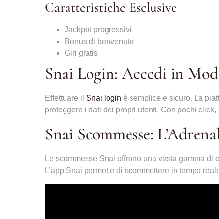
Caratteristiche Esclusive
Jackpot progressivi
Bonus di benvenuto
Giri gratis
Snai Login: Accedi in Mod
Effettuare il
Snai login
è semplice e sicuro. La piat
proteggere i dati dei propri utenti. Con pochi click, s
Snai Scommesse: L’Adrenal
Le scommesse Snai offrono una vasta gamma di opzi
L’app Snai permette di scommettere in tempo reale,