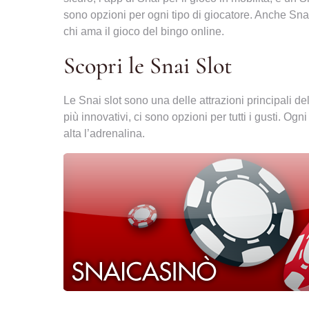
sono opzioni per ogni tipo di giocatore. Anche Sn
chi ama il gioco del bingo online.
Scopri le Snai Slot
Le Snai slot sono una delle attrazioni principali de
più innovativi, ci sono opzioni per tutti i gusti. Og
alta l’adrenalina.