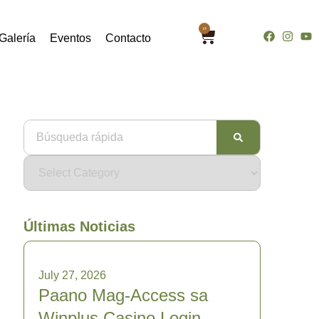
0
Galería
Eventos
Contacto
Últimas Noticias
July 27, 2026
Paano Mag-Access sa
Winplus Casino Login