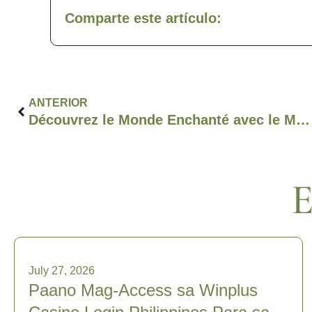
Comparte este artículo:
ANTERIOR
Découvrez le Monde Enchanté avec le Magical Spin Casino
E
July 27, 2026
Paano Mag-Access sa Winplus