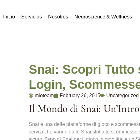
Inicio
Servicios
Nosotros
Neuroscience & Wellness
Snai: Scopri Tutto 
Login, Scommesse e
mioteam
February 26, 2015
Uncategorized
Il Mondo di Snai: Un’Intr
Snai è una delle piattaforme di gioco e scommesse
servizi che vanno dalle Snai slot alle scommesse 
sicuro, l’app di Snai per il gioco in mobilità, e un