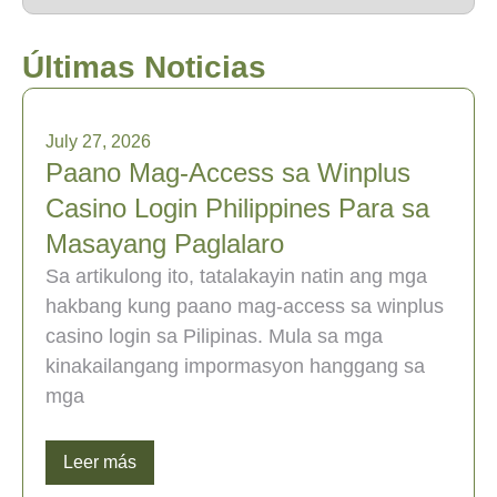
Últimas Noticias
July 27, 2026
Paano Mag-Access sa Winplus
Casino Login Philippines Para sa
Masayang Paglalaro
Sa artikulong ito, tatalakayin natin ang mga
hakbang kung paano mag-access sa winplus
casino login sa Pilipinas. Mula sa mga
kinakailangang impormasyon hanggang sa
mga
Leer más