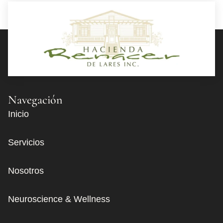
Navegación
Inicio
Servicios
Nosotros
Neuroscience & Wellness