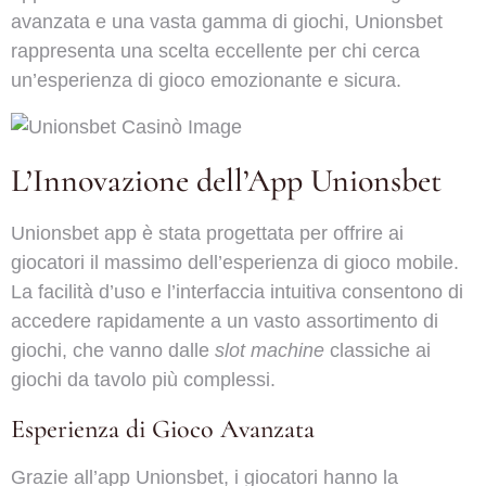
avanzata e una vasta gamma di giochi, Unionsbet
rappresenta una scelta eccellente per chi cerca
un’esperienza di gioco emozionante e sicura.
L’Innovazione dell’App Unionsbet
Unionsbet app è stata progettata per offrire ai
giocatori il massimo dell’esperienza di gioco mobile.
La facilità d’uso e l’interfaccia intuitiva consentono di
accedere rapidamente a un vasto assortimento di
giochi, che vanno dalle
slot machine
classiche ai
giochi da tavolo più complessi.
Esperienza di Gioco Avanzata
Grazie all’app Unionsbet, i giocatori hanno la