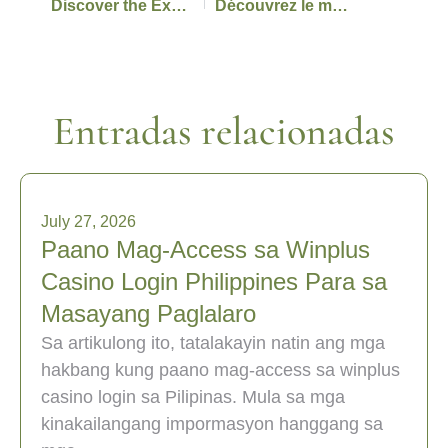
Discover the Exciting World of Just Casino: Bonuses, Free Spins, and More!
Découvrez le monde fascinant du Lucky8 Casino : Bonus, Application et Free Spins!
Entradas relacionadas
July 27, 2026
Paano Mag-Access sa Winplus
Casino Login Philippines Para sa
Masayang Paglalaro
Sa artikulong ito, tatalakayin natin ang mga
hakbang kung paano mag-access sa winplus
casino login sa Pilipinas. Mula sa mga
kinakailangang impormasyon hanggang sa