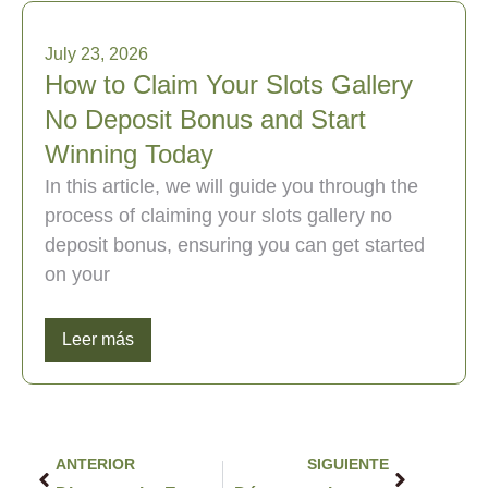
July 23, 2026
How to Claim Your Slots Gallery
No Deposit Bonus and Start
Winning Today
In this article, we will guide you through the
process of claiming your slots gallery no
deposit bonus, ensuring you can get started
on your
Leer más
ANTERIOR
SIGUIENTE