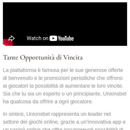
Tante Opportunità di Vincita
La piattaforma è famosa per le sue generose offerte
di benvenuto e le promozioni periodiche che offrono
ai giocatori la possibilità di aumentare le loro vincite.
Sia che tu sia un esperto o un principiante, Unionsbet
ha qualcosa da offrire a ogni giocatore.
In sintesi, Unionsbet rappresenta un leader nel
settore dei giochi online, grazie a un’innovativa app e
un casinò online che offre innumerevoli possibilità di