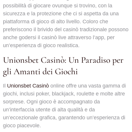
possibilità di giocare ovunque si trovino, con la
sicurezza e la protezione che ci si aspetta da una
piattaforma di gioco di alto livello. Coloro che
preferiscono il brivido del casinò tradizionale possono
anche godersi il casinò live attraverso l’app, per
un’esperienza di gioco realistica.
Unionsbet Casinò: Un Paradiso per
gli Amanti dei Giochi
Il
Unionsbet Casinò
online offre una vasta gamma di
giochi, inclusi poker, blackjack, roulette e molte altre
sorprese. Ogni gioco è accompagnato da
un’interfaccia utente di alta qualità e da
un’eccezionale grafica, garantendo un’esperienza di
gioco piacevole.