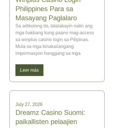
Philippines Para sa
Masayang Paglalaro
Sa artikulong ito, tatalakayin natin ang
mga hakbang kung paano mag-access
sa winplus casino login sa Pilipinas.
Mula sa mga kinakailangang
impormasyon hanggang sa mga
Leer más
July 27, 2026
Dreamz Casino Suomi:
paikallisten pelaajien