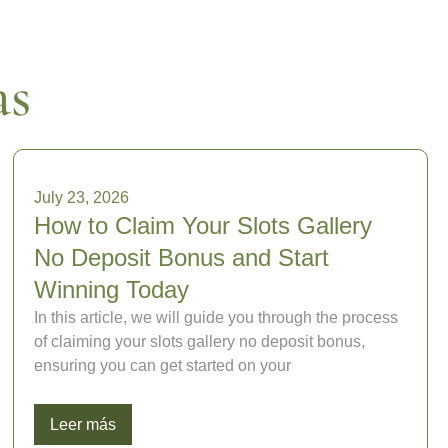
as
July 23, 2026
How to Claim Your Slots Gallery
No Deposit Bonus and Start
Winning Today
In this article, we will guide you through the process
of claiming your slots gallery no deposit bonus,
ensuring you can get started on your
Leer más