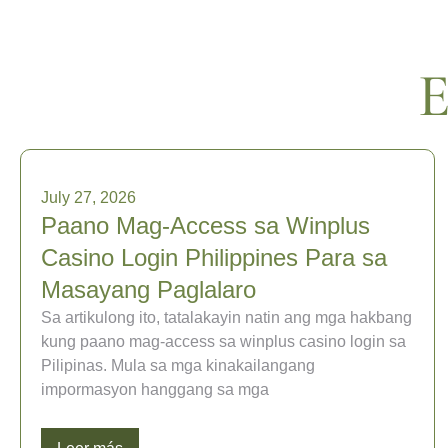
E
July 27, 2026
Paano Mag-Access sa Winplus
Casino Login Philippines Para sa
Masayang Paglalaro
Sa artikulong ito, tatalakayin natin ang mga hakbang
kung paano mag-access sa winplus casino login sa
Pilipinas. Mula sa mga kinakailangang
impormasyon hanggang sa mga