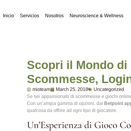
Inicio
Servicios
Nosotros
Neuroscience & Wellness
Scopri il Mondo di
Scommesse, Login,
mioteam
March 25, 2018
Uncategorized
Se sei appassionato di scommesse e giochi online, 
Con un’ampia gamma di opzioni, dal
Betpoint ap
qualcosa da offrire ad ogni tipo di giocatore.
Un’Esperienza di Gioco Co