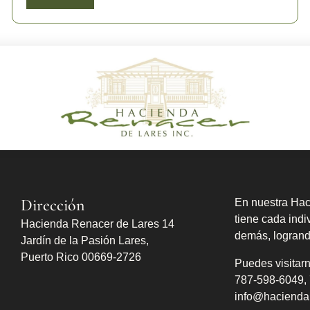
Dirección
En nuestra Hac
tiene cada indi
Hacienda Renacer de Lares 14
demás, logrand
Jardín de la Pasión Lares,
Puerto Rico 00669-2726
Puedes visitar
787-598-6049
,
info@haciendar