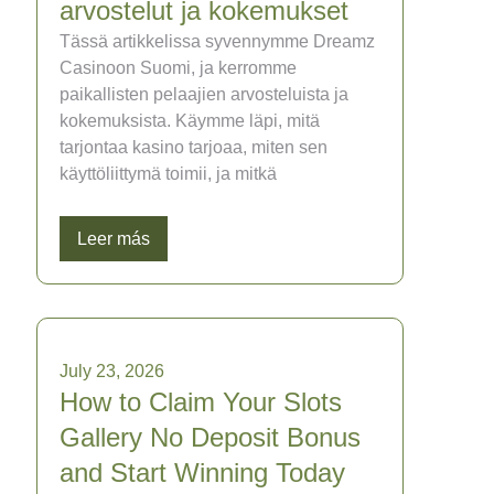
arvostelut ja kokemukset
Tässä artikkelissa syvennymme Dreamz
Casinoon Suomi, ja kerromme
paikallisten pelaajien arvosteluista ja
kokemuksista. Käymme läpi, mitä
tarjontaa kasino tarjoaa, miten sen
käyttöliittymä toimii, ja mitkä
Leer más
July 23, 2026
How to Claim Your Slots
Gallery No Deposit Bonus
and Start Winning Today