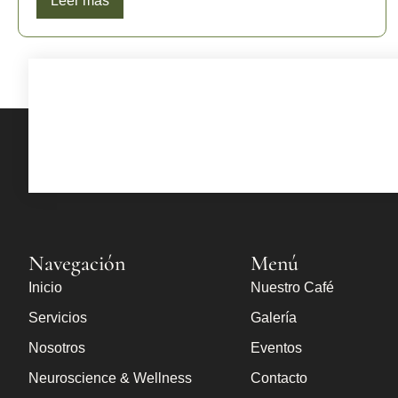
Leer más
Navegación
Menú
Inicio
Nuestro Café
Servicios
Galería
Nosotros
Eventos
Neuroscience & Wellness
Contacto