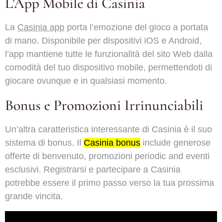
L’App Mobile di Casinia
La
Casinia app
porta l’emozione del gioco a portata
di mano. Disponibile per dispositivi iOS e Android,
l’app mantiene tutte le funzionalità del sito Web dalla
comodità del tuo dispositivo mobile, permettendoti di
giocare ovunque e in qualsiasi momento.
Bonus e Promozioni Irrinunciabili
Un’altra caratteristica interessante di Casinia è il suo
sistema di bonus. Il
Casinia bonus
include generose
offerte di benvenuto, promozioni periodic and eventi
esclusivi. Registrarsi e partecipare a Casinia
potrebbe essere il primo passo verso la tua prossima
grande vincita.