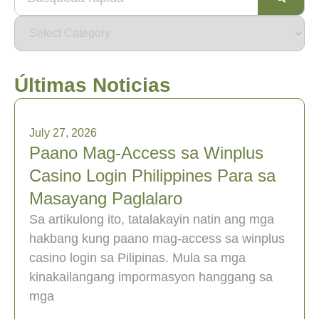
Últimas Noticias
July 27, 2026
Paano Mag-Access sa Winplus
Casino Login Philippines Para sa
Masayang Paglalaro
Sa artikulong ito, tatalakayin natin ang mga
hakbang kung paano mag-access sa winplus
casino login sa Pilipinas. Mula sa mga
kinakailangang impormasyon hanggang sa
mga