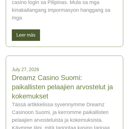
casino login sa Pilipinas. Mula sa mga
kinakailangang impormasyon hanggang sa
mga
Leer más
July 27, 2026
Dreamz Casino Suomi:
paikallisten pelaajien arvostelut ja
kokemukset
Tässä artikkelissa syvennymme Dreamz
Casinoon Suomi, ja kerromme paikallisten
pelaajien arvosteluista ja kokemuksista.
Käymme läpi, mitä tarjontaa kasino tarjoaa,