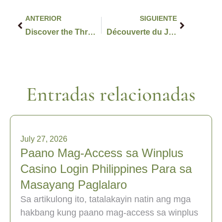
ANTERIOR
SIGUIENTE
Discover the Thrills of Online Gaming with MyStake Casino: Login and Bet on the MyStake App
Découverte du Julius Casino en Ligne : Bonus et Application
Entradas relacionadas
July 27, 2026
Paano Mag-Access sa Winplus
Casino Login Philippines Para sa
Masayang Paglalaro
Sa artikulong ito, tatalakayin natin ang mga
hakbang kung paano mag-access sa winplus