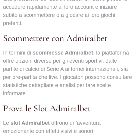
accedere rapidamente ai loro account e iniziare
subito a scommettere o a giocare ai loro giochi
preferiti.
Scommettere con Admiralbet
In termini di
scommesse Admiralbet
, la piattaforma
offre opzioni diverse per gli eventi sportivi, dalle
partite di calcio di Serie A ai tornei internazionali, sia
per pre-partita che live. I giocatori possono consultare
statistiche dettagliate e analisi per fare scelte
informate.
Prova le Slot Admiralbet
Le
slot Admiralbet
offrono un’avventura
emozionante con effetti visivi e sonori