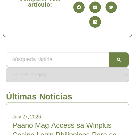
artículo:
Últimas Noticias
July 27, 2026
Paano Mag-Access sa Winplus
Casino Login Philippines Para sa