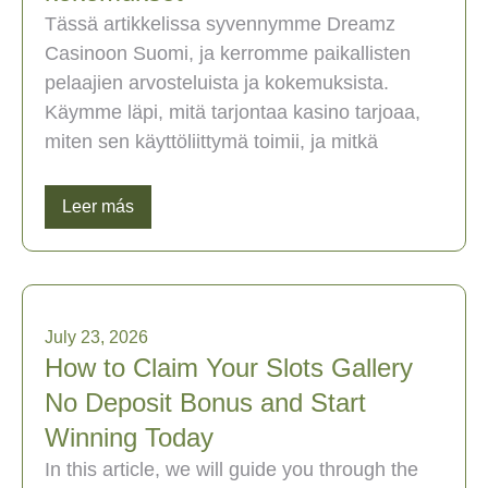
Tässä artikkelissa syvennymme Dreamz
Casinoon Suomi, ja kerromme paikallisten
pelaajien arvosteluista ja kokemuksista.
Käymme läpi, mitä tarjontaa kasino tarjoaa,
miten sen käyttöliittymä toimii, ja mitkä
Leer más
July 23, 2026
How to Claim Your Slots Gallery
No Deposit Bonus and Start
Winning Today
In this article, we will guide you through the