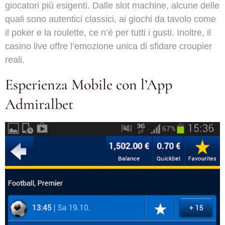
giocatori più esigenti. Dalle slot machine, alcune delle
quali sono autentici classici, ai giochi da tavolo come
il poker e la roulette, ce n’è per tutti i gusti. Inoltre, il
casino live offre l’emozione unica di sfidare croupier
reali.
Esperienza Mobile con l’App
Admiralbet