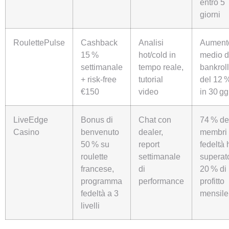
entro 5
giorni
RoulettePulse
Cashback
Analisi
Aument
15 %
hot/cold in
medio d
settimanale
tempo reale,
bankroll
+ risk‑free
tutorial
del 12 
€150
video
in 30 gg
LiveEdge
Bonus di
Chat con
74 % de
Casino
benvenuto
dealer,
membri
50 % su
report
fedeltà 
roulette
settimanale
superato
francese,
di
20 % di
programma
performance
profitto
fedeltà a 3
mensile
livelli