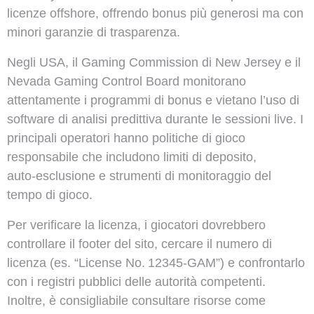
licenze offshore, offrendo bonus più generosi ma con
minori garanzie di trasparenza.
Negli USA, il Gaming Commission di New Jersey e il
Nevada Gaming Control Board monitorano
attentamente i programmi di bonus e vietano l’uso di
software di analisi predittiva durante le sessioni live. I
principali operatori hanno politiche di gioco
responsabile che includono limiti di deposito,
auto‑esclusione e strumenti di monitoraggio del
tempo di gioco.
Per verificare la licenza, i giocatori dovrebbero
controllare il footer del sito, cercare il numero di
licenza (es. “License No. 12345‑GAM”) e confrontarlo
con i registri pubblici delle autorità competenti.
Inoltre, è consigliabile consultare risorse come