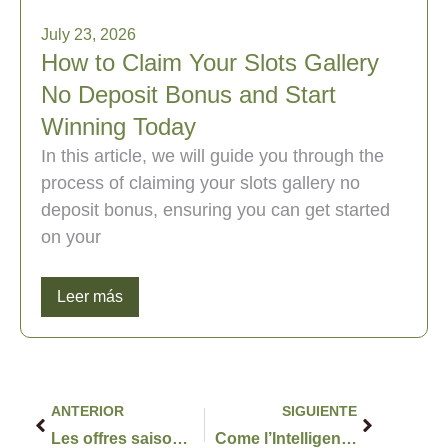
July 23, 2026
How to Claim Your Slots Gallery
No Deposit Bonus and Start
Winning Today
In this article, we will guide you through the
process of claiming your slots gallery no
deposit bonus, ensuring you can get started
on your
Leer más
ANTERIOR
SIGUIENTE
Les offres saisonnières des casinos en ligne : analyse technique des bonus de Noël et d’Halloween
Come l’Intelligenza Artificiale sta Rivoluzionando le Promozioni nei Casinò Online — Un’Analisi Esperta sul Futuro del Gioco Personalizzato