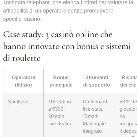
Toshootanelephant, che elenca i criteri per valutare la
affidabilità di un operatore senza promuovere
specifici casinò.
Case study: 3 casinò online che
hanno innovato con bonus e sistemi
di roulette
Operatore
Bonus
Strumenti
Risulta
(fittizio)
principale
di supporto
dei clie
SpinNova
100 % fino
Dashboard
68 % de
a €300 +
live‑stats,
giocator
20 spin
“Smart
ha
live‑dealer
Martingale”
recuper
integrato
il depos