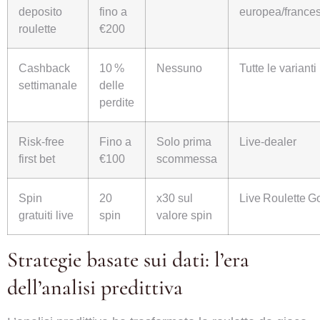
deposito
fino a
europea/france
roulette
€200
Cashback
10 %
Nessuno
Tutte le varianti
settimanale
delle
perdite
Risk‑free
Fino a
Solo prima
Live‑dealer
first bet
€100
scommessa
Spin
20
x30 sul
Live Roulette G
gratuiti live
spin
valore spin
Strategie basate sui dati: l’era
dell’analisi predittiva