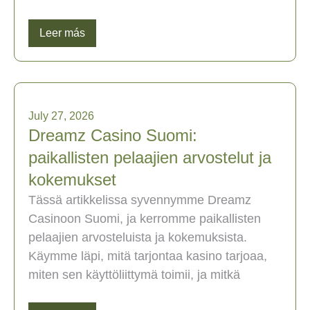
Leer más
July 27, 2026
Dreamz Casino Suomi:
paikallisten pelaajien arvostelut ja
kokemukset
Tässä artikkelissa syvennymme Dreamz
Casinoon Suomi, ja kerromme paikallisten
pelaajien arvosteluista ja kokemuksista.
Käymme läpi, mitä tarjontaa kasino tarjoaa,
miten sen käyttöliittymä toimii, ja mitkä