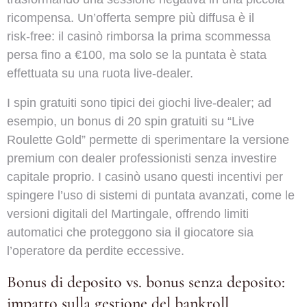
ricompensa. Un’offerta sempre più diffusa è il
risk‑free: il casinò rimborsa la prima scommessa
persa fino a €100, ma solo se la puntata è stata
effettuata su una ruota live‑dealer.
I spin gratuiti sono tipici dei giochi live‑dealer; ad
esempio, un bonus di 20 spin gratuiti su “Live
Roulette Gold” permette di sperimentare la versione
premium con dealer professionisti senza investire
capitale proprio. I casinò usano questi incentivi per
spingere l’uso di sistemi di puntata avanzati, come le
versioni digitali del Martingale, offrendo limiti
automatici che proteggono sia il giocatore sia
l’operatore da perdite eccessive.
Bonus di deposito vs. bonus senza deposito:
impatto sulla gestione del bankroll