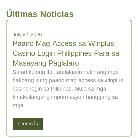
Últimas Noticias
July 27, 2026
Paano Mag-Access sa Winplus
Casino Login Philippines Para sa
Masayang Paglalaro
Sa artikulong ito, tatalakayin natin ang mga
hakbang kung paano mag-access sa winplus
casino login sa Pilipinas. Mula sa mga
kinakailangang impormasyon hanggang sa
mga
Leer más