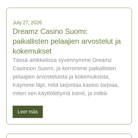
July 27, 2026
Dreamz Casino Suomi:
paikallisten pelaajien arvostelut ja
kokemukset
Tässä artikkelissa syvennymme Dreamz
Casinoon Suomi, ja kerromme paikallisten
pelaajien arvosteluista ja kokemuksista.
Käymme läpi, mitä tarjontaa kasino tarjoaa,
miten sen käyttöliittymä toimii, ja mitkä
Leer más