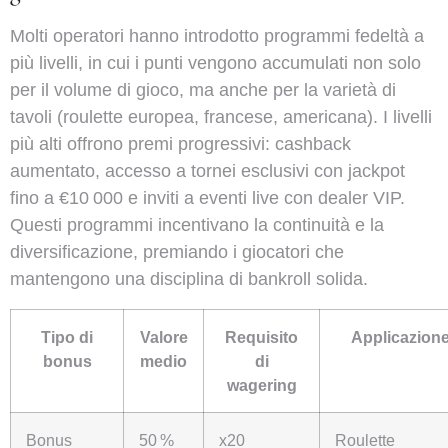
Molti operatori hanno introdotto programmi fedeltà a
più livelli, in cui i punti vengono accumulati non solo
per il volume di gioco, ma anche per la varietà di
tavoli (roulette europea, francese, americana). I livelli
più alti offrono premi progressivi: cashback
aumentato, accesso a tornei esclusivi con jackpot
fino a €10 000 e inviti a eventi live con dealer VIP.
Questi programmi incentivano la continuità e la
diversificazione, premiando i giocatori che
mantengono una disciplina di bankroll solida.
Tipo di
Valore
Requisito
Applicazion
bonus
medio
di
wagering
Bonus
50 %
x20
Roulette