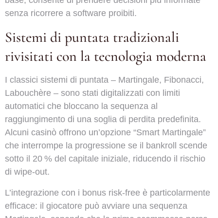
senza ricorrere a software proibiti.
Sistemi di puntata tradizionali
rivisitati con la tecnologia moderna
I classici sistemi di puntata – Martingale, Fibonacci,
Labouchère – sono stati digitalizzati con limiti
automatici che bloccano la sequenza al
raggiungimento di una soglia di perdita predefinita.
Alcuni casinò offrono un’opzione “Smart Martingale”
che interrompe la progressione se il bankroll scende
sotto il 20 % del capitale iniziale, riducendo il rischio
di wipe‑out.
L’integrazione con i bonus risk‑free è particolarmente
efficace: il giocatore può avviare una sequenza