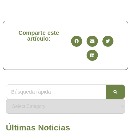
Comparte este
artículo:
Últimas Noticias