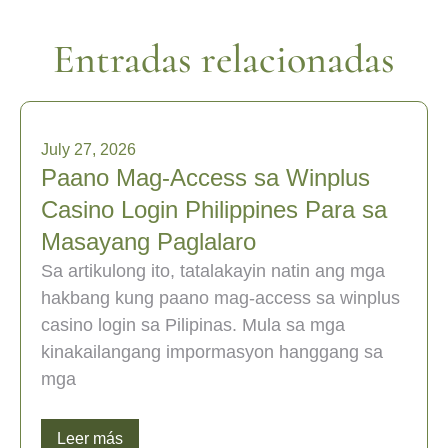
Entradas relacionadas
July 27, 2026
Paano Mag-Access sa Winplus
Casino Login Philippines Para sa
Masayang Paglalaro
Sa artikulong ito, tatalakayin natin ang mga
hakbang kung paano mag-access sa winplus
casino login sa Pilipinas. Mula sa mga
kinakailangang impormasyon hanggang sa
mga
Leer más