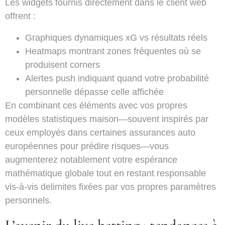
Les widgets fournis directement dans le client web
offrent :
Graphiques dynamiques xG vs résultats réels
Heatmaps montrant zones fréquentes où se
produisent corners
Alertes push indiquant quand votre probabilité
personnelle dépasse celle affichée
En combinant ces éléments avec vos propres
modèles statistiques maison—souvent inspirés par
ceux employés dans certaines assurances auto
européennes pour prédire risques—vous
augmenterez notablement votre espérance
mathématique globale tout en restant responsable
vis-à-vis delimites fixées par vos propres paramètres
personnels.