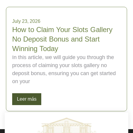
July 23, 2026
How to Claim Your Slots Gallery
No Deposit Bonus and Start
Winning Today
In this article, we will guide you through the
process of claiming your slots gallery no
deposit bonus, ensuring you can get started
on your
Leer más