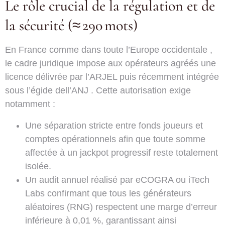
Le rôle crucial de la régulation et de
la sécurité (≈ 290 mots)
En France comme dans toute l’Europe occidentale ,
le cadre juridique impose aux opérateurs agréés une
licence délivrée par l’ARJEL puis récemment intégrée
sous l’égide dell’ANJ . Cette autorisation exige
notamment :
Une séparation stricte entre fonds joueurs et
comptes opérationnels afin que toute somme
affectée à un jackpot progressif reste totalement
isolée.
Un audit annuel réalisé par eCOGRA ou iTech
Labs confirmant que tous les générateurs
aléatoires (RNG) respectent une marge d’erreur
inférieure à 0,01 %, garantissant ainsi