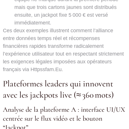
mais que trois cartons jaunes sont distribués
ensuite, un jackpot fixe 5 000 € est versé
immédiatement.
Ces deux exemples illustrent comment l’alliance
entre données temps réel et récompenses
financières rapides transforme radicalement
l’expérience utilisateur tout en respectant strictement
les exigences légales imposées aux opérateurs
français via Httpssfam.Eu.
Plateformes leaders qui innovent
avec les jackpots live (≈ 360 mots)
Analyse de la plateforme A : interface UI/UX
centrée sur le flux vidéo et le bouton
“Jackpot”