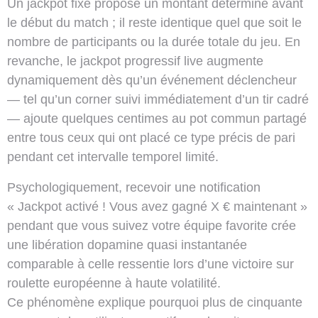
Un jackpot fixe propose un montant déterminé avant
le début du match ; il reste identique quel que soit le
nombre de participants ou la durée totale du jeu. En
revanche, le jackpot progressif live augmente
dynamiquement dès qu’un événement déclencheur
— tel qu’un corner suivi immédiatement d’un tir cadré
— ajoute quelques centimes au pot commun partagé
entre tous ceux qui ont placé ce type précis de pari
pendant cet intervalle temporel limité.
Psychologiquement, recevoir une notification
« Jackpot activé ! Vous avez gagné X € maintenant »
pendant que vous suivez votre équipe favorite crée
une libération dopamine quasi instantanée
comparable à celle ressentie lors d’une victoire sur
roulette européenne à haute volatilité.
Ce phénomène explique pourquoi plus de cinquante