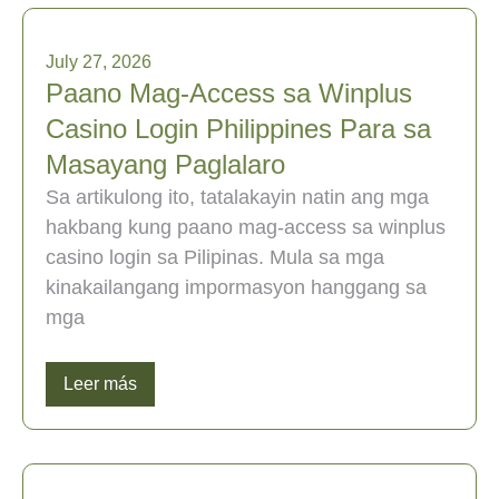
July 27, 2026
Paano Mag-Access sa Winplus
Casino Login Philippines Para sa
Masayang Paglalaro
Sa artikulong ito, tatalakayin natin ang mga
hakbang kung paano mag-access sa winplus
casino login sa Pilipinas. Mula sa mga
kinakailangang impormasyon hanggang sa
mga
Leer más