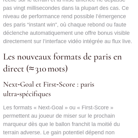
pas vingt millisecondes dans la plupart des cas. Ce
niveau de performance rend possible l’émergence
des paris “instant win”, où chaque rebond ou faute
déclenche automatiquement une offre bonus visible
directement sur l’interface vidéo intégrée au flux live.
Les nouveaux formats de paris en
direct (≈ 310 mots)
Next‑Goal et First‑Score : paris
ultra‑spécifiques
Les formats « Next‑Goal » ou « First‑Score »
permettent au joueur de miser sur le prochain
marqueur dès que le ballon franchit la moitié du
terrain adverse. Le gain potentiel dépend non