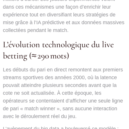
dans ces mécanismes une façon d’enrichir leur
expérience tout en diversifiant leurs stratégies de
mise grâce à l’IA prédictive et aux données massives
collectées pendant le match.
L’évolution technologique du live
betting (≈ 290 mots)
Les débuts du pari en direct remontent aux premiers
streams sportives des années 2000, où la latence
pouvait atteindre plusieurs secondes avant que la
cote ne soit actualisée. À cette époque, les
opérateurs se contentaient d’afficher une seule ligne
de pari « match winner », sans aucune interaction
avec le déroulement réel du jeu.
L’avènement du big data a bouleversé ce modèle :