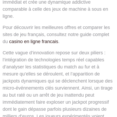
immédiat et crée une dynamique addictive
comparable à celle des jeux de machine à sous en
ligne.
Pour découvrir les meilleures offres et comparer les
sites de jeu français, consultez notre guide complet
du
casino en ligne francais
.
Cette vague d’innovation repose sur deux piliers :
l’intégration de technologies temps réel capables
d’analyser les statistiques du match au fur et à
mesure qu’elles se déroulent, et l’apparition de
jackpots dynamiques qui se déclenchent lorsque des
micro‑événnements clés surviennent. Ainsi, un tirage
au but raté ou un arrêt de jeu inattendu peut
immédiatement faire exploser un jackpot progressif
dont le gain dépasse parfois plusieurs dizaines de
milliers d’euros. Les joueurs expérimentés voient