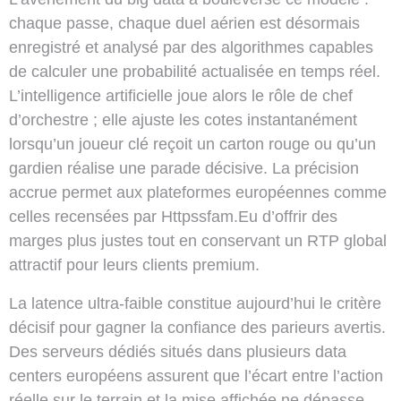
chaque passe, chaque duel aérien est désormais
enregistré et analysé par des algorithmes capables
de calculer une probabilité actualisée en temps réel.
L’intelligence artificielle joue alors le rôle de chef
d’orchestre ; elle ajuste les cotes instantanément
lorsqu’un joueur clé reçoit un carton rouge ou qu’un
gardien réalise une parade décisive. La précision
accrue permet aux plateformes européennes comme
celles recensées par Httpssfam.Eu d’offrir des
marges plus justes tout en conservant un RTP global
attractif pour leurs clients premium.
La latence ultra‑faible constitue aujourd’hui le critère
décisif pour gagner la confiance des parieurs avertis.
Des serveurs dédiés situés dans plusieurs data
centers européens assurent que l’écart entre l’action
réelle sur le terrain et la mise affichée ne dépasse