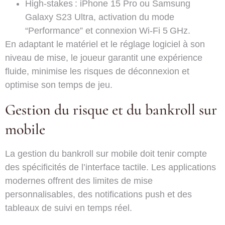
High‑stakes : iPhone 15 Pro ou Samsung
Galaxy S23 Ultra, activation du mode
“Performance” et connexion Wi‑Fi 5 GHz.
En adaptant le matériel et le réglage logiciel à son
niveau de mise, le joueur garantit une expérience
fluide, minimise les risques de déconnexion et
optimise son temps de jeu.
Gestion du risque et du bankroll sur
mobile
La gestion du bankroll sur mobile doit tenir compte
des spécificités de l’interface tactile. Les applications
modernes offrent des limites de mise
personnalisables, des notifications push et des
tableaux de suivi en temps réel.