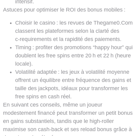
intensif.
Astuces pour optimiser le ROI des bonus mobiles :
Choisir le casino : les revues de Thegame0.Com
classent les plateformes selon la clarté des
c‑requirements et la rapidité des paiements.
Timing : profiter des promotions “happy hour” qui
doublent les free spins entre 20 h et 22 h (heure
locale).
Volatilité adaptée : les jeux à volatilité moyenne
offrent un équilibre entre fréquence des gains et
taille des jackpots, idéaux pour transformer les
free spins en cash réel.
En suivant ces conseils, même un joueur
modestement financé peut transformer un petit bonus
en gains substantiels, tandis que le high‑roller
maximise son cash‑back et ses reload bonus grâce à