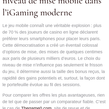
niveau de mise mobile dans
l’iGaming moderne
Le jeu mobile connaît une véritable explosion : plus
de 70 % des joueurs de casino en ligne déclarent
préférer leurs smartphones pour placer leurs paris.
Cette démocratisation a créé un éventail colossal
d’options de mise, des mises de quelques centimes
aux paris de plusieurs milliers d’euros. Le choix du
niveau de mise n’influence pas seulement le frisson
du jeu, il détermine aussi la taille des bonus reçus, la
rapidité des gains potentiels et, surtout, la façon dont
le portefeuille évolue au fil des sessions.
Pour comparer les offres les plus avantageuses, rien
de tel que de passer par un comparateur fiable. C’est
le cas de
Thegame0.com
, site de revue et de