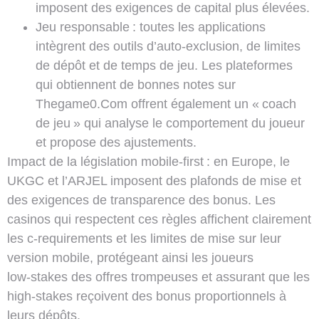
imposent des exigences de capital plus élevées.
Jeu responsable : toutes les applications
intègrent des outils d’auto‑exclusion, de limites
de dépôt et de temps de jeu. Les plateformes
qui obtiennent de bonnes notes sur
Thegame0.Com offrent également un « coach
de jeu » qui analyse le comportement du joueur
et propose des ajustements.
Impact de la législation mobile‑first : en Europe, le
UKGC et l’ARJEL imposent des plafonds de mise et
des exigences de transparence des bonus. Les
casinos qui respectent ces règles affichent clairement
les c‑requirements et les limites de mise sur leur
version mobile, protégeant ainsi les joueurs
low‑stakes des offres trompeuses et assurant que les
high‑stakes reçoivent des bonus proportionnels à
leurs dépôts.