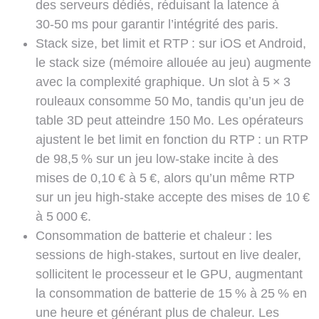
des serveurs dédiés, réduisant la latence à
30‑50 ms pour garantir l’intégrité des paris.
Stack size, bet limit et RTP : sur iOS et Android,
le stack size (mémoire allouée au jeu) augmente
avec la complexité graphique. Un slot à 5 × 3
rouleaux consomme 50 Mo, tandis qu’un jeu de
table 3D peut atteindre 150 Mo. Les opérateurs
ajustent le bet limit en fonction du RTP : un RTP
de 98,5 % sur un jeu low‑stake incite à des
mises de 0,10 € à 5 €, alors qu’un même RTP
sur un jeu high‑stake accepte des mises de 10 €
à 5 000 €.
Consommation de batterie et chaleur : les
sessions de high‑stakes, surtout en live dealer,
sollicitent le processeur et le GPU, augmentant
la consommation de batterie de 15 % à 25 % en
une heure et générant plus de chaleur. Les