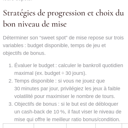
Stratégies de progression et choix du
bon niveau de mise
Déterminer son “sweet spot” de mise repose sur trois
variables : budget disponible, temps de jeu et
objectifs de bonus.
Évaluer le budget : calculer le bankroll quotidien
maximal (ex. budget ÷ 30 jours).
Temps disponible : si vous ne jouez que
30 minutes par jour, privilégiez les jeux à faible
volatilité pour maximiser le nombre de tours.
Objectifs de bonus : si le but est de débloquer
un cash‑back de 10 %, il faut viser le niveau de
mise qui offre le meilleur ratio bonus/condition.