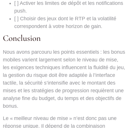
[ ] Activer les limites de dépôt et les notifications
push.
[ ] Choisir des jeux dont le RTP et la volatilité
correspondent à votre horizon de gain.
Conclusion
Nous avons parcouru les points essentiels : les bonus
mobiles varient largement selon le niveau de mise,
les exigences techniques influencent la fluidité du jeu,
la gestion du risque doit être adaptée à l’interface
tactile, la sécurité s’intensifie avec le montant des
mises et les stratégies de progression requièrent une
analyse fine du budget, du temps et des objectifs de
bonus.
Le « meilleur niveau de mise » n’est donc pas une
réponse unique. Il dépend de la combinaison