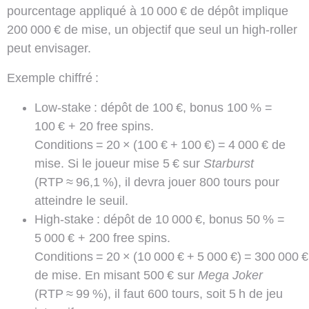
pourcentage appliqué à 10 000 € de dépôt implique
200 000 € de mise, un objectif que seul un high‑roller
peut envisager.
Exemple chiffré :
Low‑stake : dépôt de 100 €, bonus 100 % =
100 € + 20 free spins.
Conditions = 20 × (100 € + 100 €) = 4 000 € de
mise. Si le joueur mise 5 € sur
Starburst
(RTP ≈ 96,1 %), il devra jouer 800 tours pour
atteindre le seuil.
High‑stake : dépôt de 10 000 €, bonus 50 % =
5 000 € + 200 free spins.
Conditions = 20 × (10 000 € + 5 000 €) = 300 000 €
de mise. En misant 500 € sur
Mega Joker
(RTP ≈ 99 %), il faut 600 tours, soit 5 h de jeu