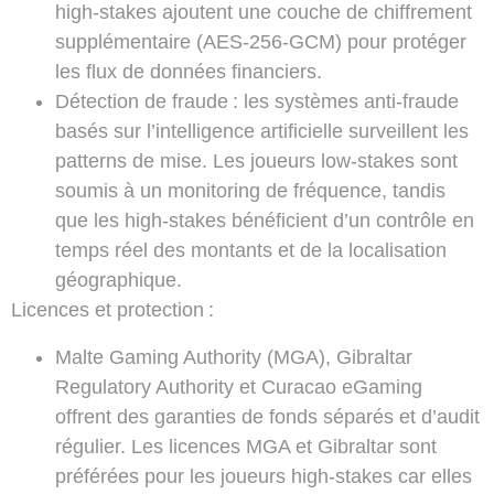
high‑stakes ajoutent une couche de chiffrement
supplémentaire (AES‑256‑GCM) pour protéger
les flux de données financiers.
Détection de fraude : les systèmes anti‑fraude
basés sur l’intelligence artificielle surveillent les
patterns de mise. Les joueurs low‑stakes sont
soumis à un monitoring de fréquence, tandis
que les high‑stakes bénéficient d’un contrôle en
temps réel des montants et de la localisation
géographique.
Licences et protection :
Malte Gaming Authority (MGA), Gibraltar
Regulatory Authority et Curacao eGaming
offrent des garanties de fonds séparés et d’audit
régulier. Les licences MGA et Gibraltar sont
préférées pour les joueurs high‑stakes car elles