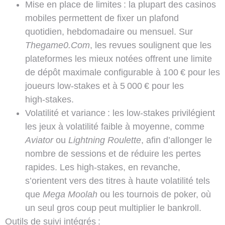
Mise en place de limites : la plupart des casinos
mobiles permettent de fixer un plafond
quotidien, hebdomadaire ou mensuel. Sur
Thegame0.Com
, les revues soulignent que les
plateformes les mieux notées offrent une limite
de dépôt maximale configurable à 100 € pour les
joueurs low‑stakes et à 5 000 € pour les
high‑stakes.
Volatilité et variance : les low‑stakes privilégient
les jeux à volatilité faible à moyenne, comme
Aviator
ou
Lightning Roulette
, afin d’allonger le
nombre de sessions et de réduire les pertes
rapides. Les high‑stakes, en revanche,
s’orientent vers des titres à haute volatilité tels
que
Mega Moolah
ou les tournois de poker, où
un seul gros coup peut multiplier le bankroll.
Outils de suivi intégrés :