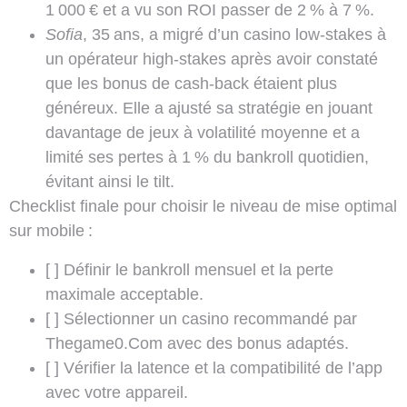
1 000 € et a vu son ROI passer de 2 % à 7 %.
Sofia
, 35 ans, a migré d’un casino low‑stakes à
un opérateur high‑stakes après avoir constaté
que les bonus de cash‑back étaient plus
généreux. Elle a ajusté sa stratégie en jouant
davantage de jeux à volatilité moyenne et a
limité ses pertes à 1 % du bankroll quotidien,
évitant ainsi le tilt.
Checklist finale pour choisir le niveau de mise optimal
sur mobile :
[ ] Définir le bankroll mensuel et la perte
maximale acceptable.
[ ] Sélectionner un casino recommandé par
Thegame0.Com avec des bonus adaptés.
[ ] Vérifier la latence et la compatibilité de l’app
avec votre appareil.