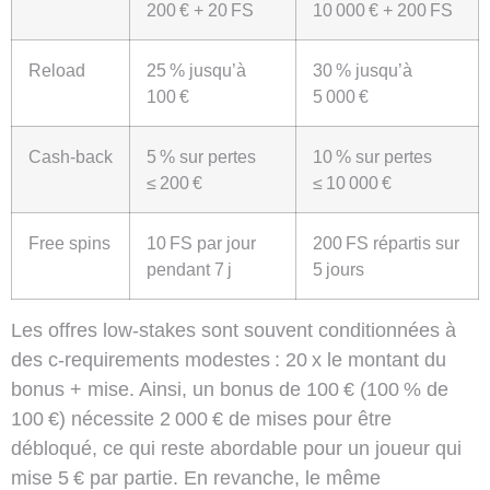
200 € + 20 FS
10 000 € + 200 FS
Reload
25 % jusqu’à
30 % jusqu’à
100 €
5 000 €
Cash‑back
5 % sur pertes
10 % sur pertes
≤ 200 €
≤ 10 000 €
Free spins
10 FS par jour
200 FS répartis sur
pendant 7 j
5 jours
Les offres low‑stakes sont souvent conditionnées à
des c‑requirements modestes : 20 x le montant du
bonus + mise. Ainsi, un bonus de 100 € (100 % de
100 €) nécessite 2 000 € de mises pour être
débloqué, ce qui reste abordable pour un joueur qui
mise 5 € par partie. En revanche, le même