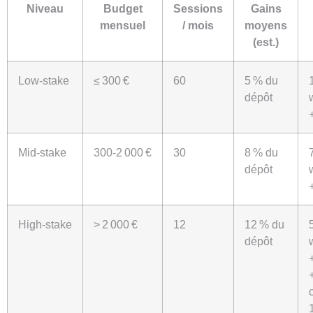
Niveau
Budget
Sessions
Gains
mensuel
/ mois
moyens
(est.)
Low‑stake
≤ 300 €
60
5 % du
dépôt
Mid‑stake
300‑2 000 €
30
8 % du
dépôt
High‑stake
> 2 000 €
12
12 % du
dépôt