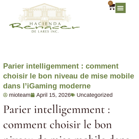
0
Parier intelligemment : comment
choisir le bon niveau de mise mobile
dans l’iGaming moderne
mioteam
April 15, 2026
Uncategorized
Parier intelligemment :
comment choisir le bon