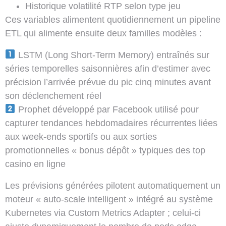
Historique volatilité RTP selon type jeu
Ces variables alimentent quotidiennement un pipeline
ETL qui alimente ensuite deux familles modèles :
LSTM (Long Short‑Term Memory) entraînés sur
séries temporelles saisonnières afin d’estimer avec
précision l’arrivée prévue du pic cinq minutes avant
son déclenchement réel
Prophet développé par Facebook utilisé pour
capturer tendances hebdomadaires récurrentes liées
aux week‑ends sportifs ou aux sorties
promotionnelles « bonus dépôt » typiques des top
casino en ligne
Les prévisions générées pilotent automatiquement un
moteur « auto‑scale intelligent » intégré au système
Kubernetes via Custom Metrics Adapter ; celui-ci