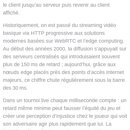
le client jusqu’au serveur puis revenir au client
affiché.
Historiquement, on est passé du streaming vidéo
basique via HTTP progressive aux solutions
modernes basées sur WebRTC et l’edge computing.
Au début des années 2000, la diffusion s’appuyait sur
des serveurs centralisés qui introduisaient souvent
plus de 150 ms de retard ; aujourd’hui, grâce aux
nœuds edge placés près des points d’accès Internet
majeurs, ce chiffre chute régulièrement sous la barre
des 30 ms.
Dans un tournoi live chaque milliseconde compte : un
retard même minime peut fausser l’équité du jeu et
créer une perception d’injustice chez le joueur qui voit
son adversaire agir plus rapidement que lui. La