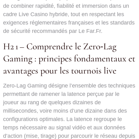
de combiner rapidité, fiabilité et immersion dans un
cadre Live Casino hybride, tout en respectant les
exigences réglementaires françaises et les standards
de sécurité recommandés par Le Far.Fr.
H2 1 – Comprendre le Zero‑Lag
Gaming : principes fondamentaux et
avantages pour les tournois live
Zero‑Lag Gaming désigne l’ensemble des techniques
permettant de ramener la latence perçue par le
joueur au rang de quelques dizaines de
millisecondes, voire moins d’une dizaine dans des
configurations optimales. La latence regroupe le
temps nécessaire au signal vidéo et aux données
d’action (mise, tirage) pour parcourir le réseau depuis