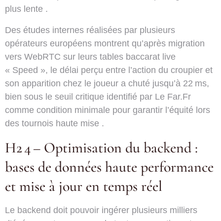
plus lente .
Des études internes réalisées par plusieurs
opérateurs européens montrent qu’après migration
vers WebRTC sur leurs tables baccarat live
« Speed », le délai perçu entre l’action du croupier et
son apparition chez le joueur a chuté jusqu’à 22 ms,
bien sous le seuil critique identifié par Le Far.Fr
comme condition minimale pour garantir l’équité lors
des tournois haute mise .
H2 4 – Optimisation du backend :
bases de données haute performance
et mise à jour en temps réel
Le backend doit pouvoir ingérer plusieurs milliers