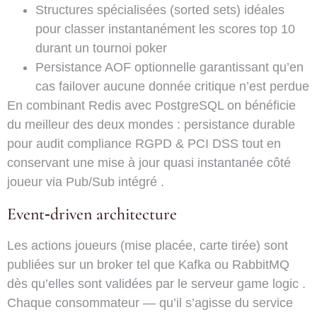
Structures spécialisées (sorted sets) idéales
pour classer instantanément les scores top 10
durant un tournoi poker
Persistance AOF optionnelle garantissant qu’en
cas failover aucune donnée critique n’est perdue
En combinant Redis avec PostgreSQL on bénéficie
du meilleur des deux mondes : persistance durable
pour audit compliance RGPD & PCI DSS tout en
conservant une mise à jour quasi instantanée côté
joueur via Pub/Sub intégré .
Event‑driven architecture
Les actions joueurs (mise placée, carte tirée) sont
publiées sur un broker tel que Kafka ou RabbitMQ
dès qu’elles sont validées par le serveur game logic .
Chaque consommateur — qu’il s’agisse du service