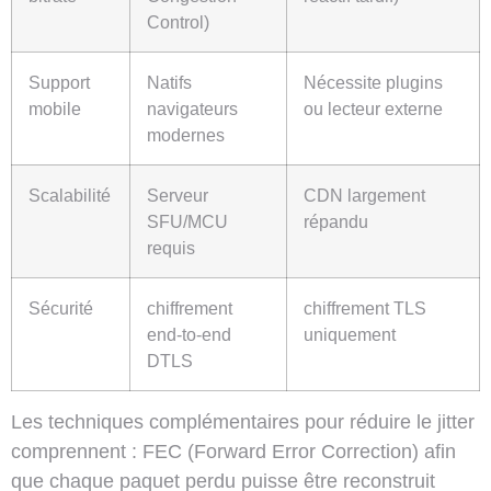
Control)
Support
Natifs
Nécessite plugins
mobile
navigateurs
ou lecteur externe
modernes
Scalabilité
Serveur
CDN largement
SFU/MCU
répandu
requis
Sécurité
chiffrement
chiffrement TLS
end‑to‑end
uniquement
DTLS
Les techniques complémentaires pour réduire le jitter
comprennent : FEC (Forward Error Correction) afin
que chaque paquet perdu puisse être reconstruit