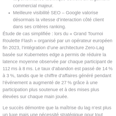
commercial majeur.
Meilleure visibilité SEO – Google valorise
désormais la vitesse d’interaction côté client
dans ses critères ranking.
Étude de cas simplifiée : lors du « Grand Tournoi
Roulette Flash » organisé par un opérateur européen
fin 2023, l’intégration d’une architecture Zero‑Lag
basée sur Kubernetes edge a permis de réduire la
latence moyenne observée par chaque participant de
112 ms à 8 ms. Le taux d’abandon est passé de 14 %
à 3 %, tandis que le chiffre d’affaires généré pendant
l’événement a augmenté de 27 % grâce à une
participation plus soutenue et à des mises plus
élevées sur chaque main jouée.
Le succès démontre que la maîtrise du lag n’est plus
un luxe mais une nécessité stratégique pour tout