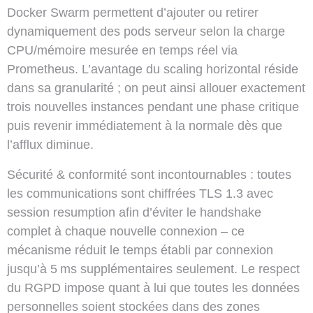
Docker Swarm permettent d’ajouter ou retirer
dynamiquement des pods serveur selon la charge
CPU/mémoire mesurée en temps réel via
Prometheus. L’avantage du scaling horizontal réside
dans sa granularité ; on peut ainsi allouer exactement
trois nouvelles instances pendant une phase critique
puis revenir immédiatement à la normale dès que
l’afflux diminue.
Sécurité & conformité sont incontournables : toutes
les communications sont chiffrées TLS 1.​3 avec
session resumption afin d’éviter le handshake
complet à chaque nouvelle connexion – ce
mécanisme réduit le temps établi par connexion
jusqu’à 5 ms supplémentaires seulement. Le respect
du RGPD impose quant à lui que toutes les données
personnelles soient stockées dans des zones