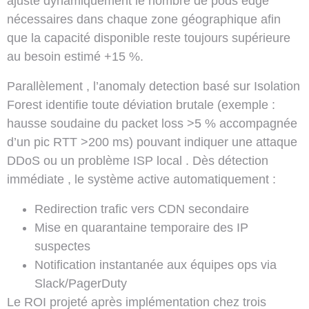
ajuste dynamiquement le nombre de pods edge
nécessaires dans chaque zone géographique afin
que la capacité disponible reste toujours supérieure
au besoin estimé +15 %.
Parallèlement , l’anomaly detection basé sur Isolation
Forest identifie toute déviation brutale (exemple :
hausse soudaine du packet loss >5 % accompagnée
d’un pic RTT >200 ms) pouvant indiquer une attaque
DDoS ou un problème ISP local . Dès détection
immédiate , le système active automatiquement :
Redirection trafic vers CDN secondaire
Mise en quarantaine temporaire des IP
suspectes
Notification instantanée aux équipes ops via
Slack/PagerDuty
Le ROI projeté après implémentation chez trois