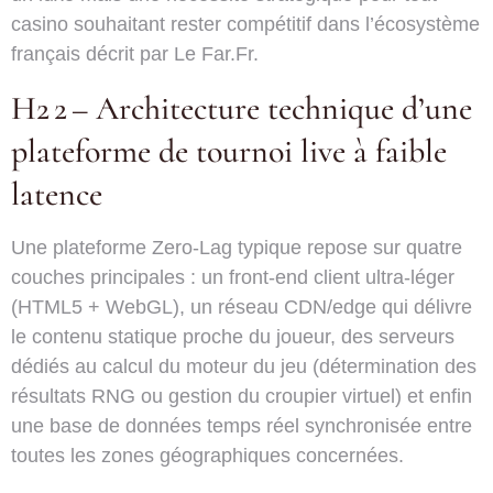
casino souhaitant rester compétitif dans l’écosystème
français décrit par Le Far.Fr.
H2 2 – Architecture technique d’une
plateforme de tournoi live à faible
latence
Une plateforme Zero‑Lag typique repose sur quatre
couches principales : un front‑end client ultra‑léger
(HTML5 + WebGL), un réseau CDN/edge qui délivre
le contenu statique proche du joueur, des serveurs
dédiés au calcul du moteur du jeu (détermination des
résultats RNG ou gestion du croupier virtuel) et enfin
une base de données temps réel synchronisée entre
toutes les zones géographiques concernées.