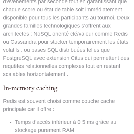
d’événements par seconde tout en garantissant que
chaque score ou état de table soit immédiatement
disponible pour tous les participants au tournoi. Deux
grandes familles technologiques s’offrent aux
architectes : NoSQL orienté clé/valeur comme Redis
ou Cassandra pour stocker temporairement les états
volatils ; ou bases SQL distribuées telles que
PostgreSQL avec extension Citus qui permettent des
requêtes relationnelles complexes tout en restant
scalables horizontalement .
In‑memory caching
Redis est souvent choisi comme couche cache
principale car il offre :
Temps d’accès inférieur à 0·5 ms grâce au
stockage purement RAM