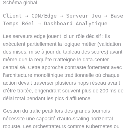
Schéma global
Client → CDN/Edge → Serveur Jeu → Base 
Les serveurs edge jouent ici un rôle décisif : ils
exécutent partiellement la logique métier (validation
des mises, mise à jour du tableau des scores) avant
même que la requête n’atteigne le data‑center
centralisé. Cette approche contraste fortement avec
l’architecture monolithique traditionnelle où chaque
action devait traverser plusieurs hops réseau avant
d’être traitée, engendrant souvent plus de 200 ms de
délai total pendant les pics d’affluence.
Gestion du trafic peak lors des grands tournois
nécessite une capacité d’auto‑scaling horizontal
robuste. Les orchestrateurs comme Kubernetes ou