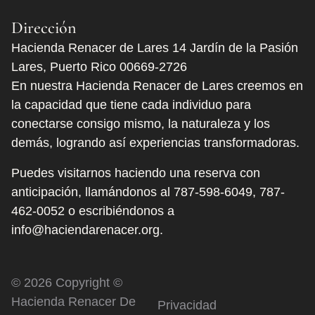
Dirección
Hacienda Renacer de Lares 14 Jardín de la Pasión
Lares, Puerto Rico 00669-2726
En nuestra Hacienda Renacer de Lares creemos en
la capacidad que tiene cada individuo para
conectarse consigo mismo, la naturaleza y los
demás, logrando así experiencias transformadoras.
Puedes visitarnos haciendo una reserva con
anticipación, llamándonos al
787-598-6049
,
787-
462-0052
o escribiéndonos a
info@haciendarenacer.org.
© 2026 Copyright ©
Hacienda Renacer De
Privacidad