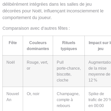
délibérément intégrées dans les salles de jeu
décorées pour Noël, influençant inconsciemment le
comportement du joueur.
Comparaison avec d’autres fêtes :
Fête
Couleurs
Rituels
Impact sur l
dominantes
typiques
jeu
Noël
Rouge, vert,
Pull
Augmentatio
or
porte‑chance,
de la mise
biscotte,
moyenne de
cloche
12 %
Nouvel
Or, noir
Champagne,
Spike de
An
compte à
trafic de 20 
rebours
en 00:00