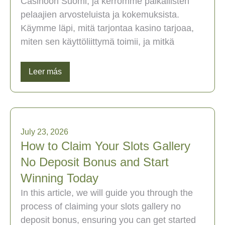
Casinoon Suomi, ja kerromme paikallisten
pelaajien arvosteluista ja kokemuksista.
Käymme läpi, mitä tarjontaa kasino tarjoaa,
miten sen käyttöliittymä toimii, ja mitkä
Leer más
July 23, 2026
How to Claim Your Slots Gallery
No Deposit Bonus and Start
Winning Today
In this article, we will guide you through the
process of claiming your slots gallery no
deposit bonus, ensuring you can get started