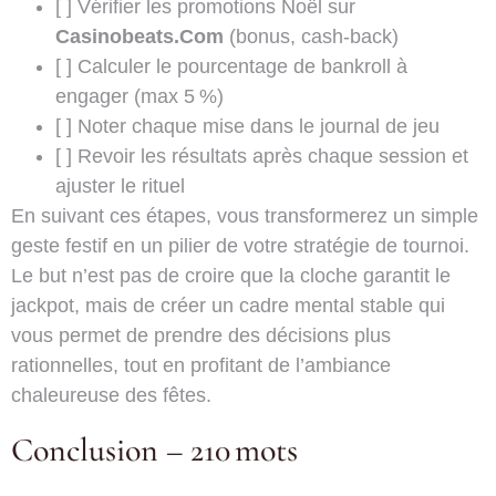
[ ] Vérifier les promotions Noël sur
Casinobeats.Com
(bonus, cash‑back)
[ ] Calculer le pourcentage de bankroll à
engager (max 5 %)
[ ] Noter chaque mise dans le journal de jeu
[ ] Revoir les résultats après chaque session et
ajuster le rituel
En suivant ces étapes, vous transformerez un simple
geste festif en un pilier de votre stratégie de tournoi.
Le but n’est pas de croire que la cloche garantit le
jackpot, mais de créer un cadre mental stable qui
vous permet de prendre des décisions plus
rationnelles, tout en profitant de l’ambiance
chaleureuse des fêtes.
Conclusion – 210 mots