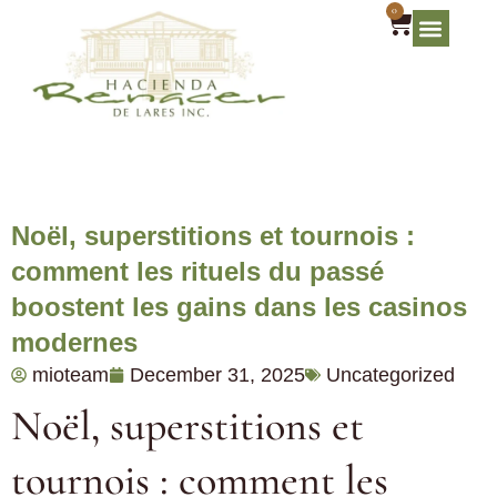
0
Noël, superstitions et tournois :
comment les rituels du passé
boostent les gains dans les casinos
modernes
mioteam
December 31, 2025
Uncategorized
Noël, superstitions et
tournois : comment les