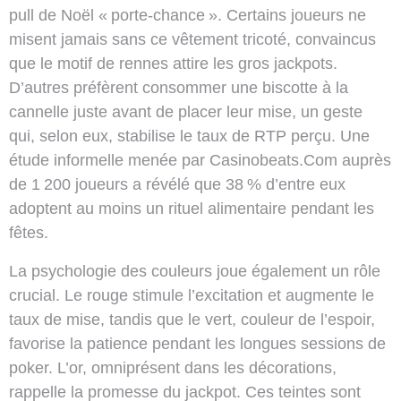
pull de Noël « porte‑chance ». Certains joueurs ne
misent jamais sans ce vêtement tricoté, convaincus
que le motif de rennes attire les gros jackpots.
D’autres préfèrent consommer une biscotte à la
cannelle juste avant de placer leur mise, un geste
qui, selon eux, stabilise le taux de RTP perçu. Une
étude informelle menée par Casinobeats.Com auprès
de 1 200 joueurs a révélé que 38 % d’entre eux
adoptent au moins un rituel alimentaire pendant les
fêtes.
La psychologie des couleurs joue également un rôle
crucial. Le rouge stimule l’excitation et augmente le
taux de mise, tandis que le vert, couleur de l’espoir,
favorise la patience pendant les longues sessions de
poker. L’or, omniprésent dans les décorations,
rappelle la promesse du jackpot. Ces teintes sont