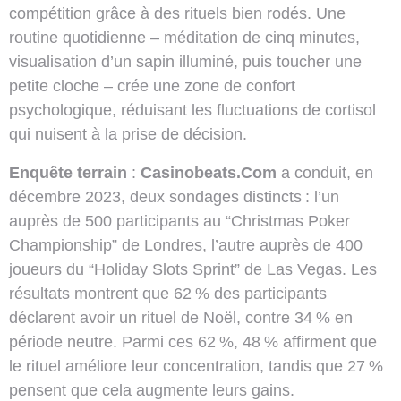
compétition grâce à des rituels bien rodés. Une
routine quotidienne – méditation de cinq minutes,
visualisation d’un sapin illuminé, puis toucher une
petite cloche – crée une zone de confort
psychologique, réduisant les fluctuations de cortisol
qui nuisent à la prise de décision.
Enquête terrain
:
Casinobeats.Com
a conduit, en
décembre 2023, deux sondages distincts : l’un
auprès de 500 participants au “Christmas Poker
Championship” de Londres, l’autre auprès de 400
joueurs du “Holiday Slots Sprint” de Las Vegas. Les
résultats montrent que 62 % des participants
déclarent avoir un rituel de Noël, contre 34 % en
période neutre. Parmi ces 62 %, 48 % affirment que
le rituel améliore leur concentration, tandis que 27 %
pensent que cela augmente leurs gains.