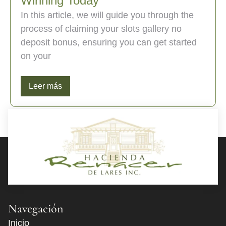
Winning Today
In this article, we will guide you through the
process of claiming your slots gallery no
deposit bonus, ensuring you can get started
on your
Leer más
Navegación
Inicio