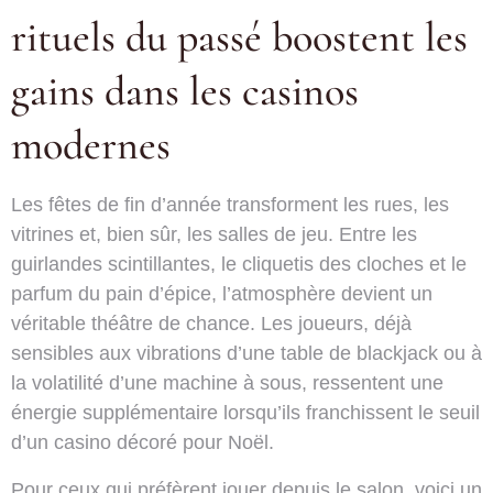
rituels du passé boostent les
gains dans les casinos
modernes
Les fêtes de fin d’année transforment les rues, les
vitrines et, bien sûr, les salles de jeu. Entre les
guirlandes scintillantes, le cliquetis des cloches et le
parfum du pain d’épice, l’atmosphère devient un
véritable théâtre de chance. Les joueurs, déjà
sensibles aux vibrations d’une table de blackjack ou à
la volatilité d’une machine à sous, ressentent une
énergie supplémentaire lorsqu’ils franchissent le seuil
d’un casino décoré pour Noël.
Pour ceux qui préfèrent jouer depuis le salon, voici un