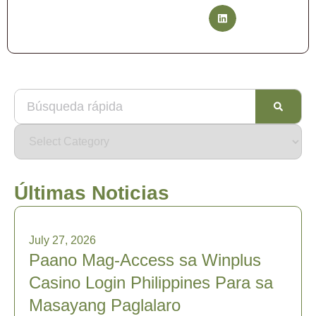
Últimas Noticias
July 27, 2026
Paano Mag-Access sa Winplus
Casino Login Philippines Para sa
Masayang Paglalaro