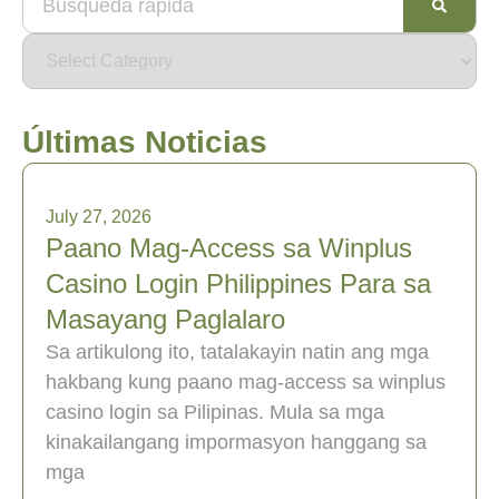
Últimas Noticias
July 27, 2026
Paano Mag-Access sa Winplus
Casino Login Philippines Para sa
Masayang Paglalaro
Sa artikulong ito, tatalakayin natin ang mga
hakbang kung paano mag-access sa winplus
casino login sa Pilipinas. Mula sa mga
kinakailangang impormasyon hanggang sa
mga