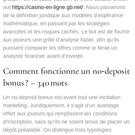
out
https://casino-en-ligne.gb.net/
. Nous passerons
de la définition juridique aux modèles d’espérance
mathématique, en passant par les stratégies
avancées et les risques cachés. Le but est de fournir
aux joueurs une grille d’analyse fiable, afin qu’ils
puissent comparer les offres comme le ferait un
analyste financier avant d’investir.
Comment fonctionne un no‑deposit
bonus ? – 340 mots
Un no‑deposit bonus est avant tout une incitation
marketing. Juridiquement, il s’agit d’un avantage
offert aux joueurs qui remplissent les conditions
d’inscription, sans qu’ils ne soient tenus de placer un
dépôt préalable. On distingue trois typologies