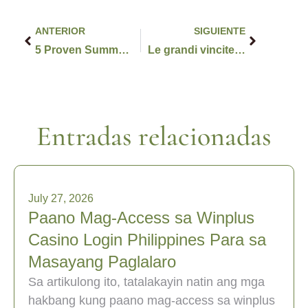
ANTERIOR
SIGUIENTE
5 Proven Summer Strategies for Pakistani Women to Find Meaningful Matches on Modern Relationship
Le grandi vincite ispirate al grande schermo: come cinema e TV hanno modellato i jackpot dell’iGaming
Entradas relacionadas
July 27, 2026
Paano Mag-Access sa Winplus
Casino Login Philippines Para sa
Masayang Paglalaro
Sa artikulong ito, tatalakayin natin ang mga
hakbang kung paano mag-access sa winplus