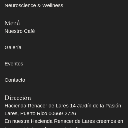
Neuroscience & Wellness
Menú
Nuestro Café
Galería
Eventos
Contacto
Dirección
Hacienda Renacer de Lares 14 Jardín de la Pasión
Lares, Puerto Rico 00669-2726
En nuestra Hacienda Renacer de Lares creemos en