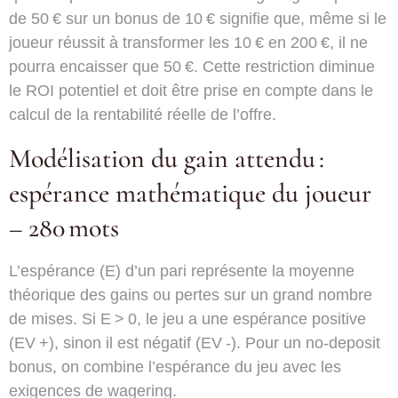
de 50 € sur un bonus de 10 € signifie que, même si le
joueur réussit à transformer les 10 € en 200 €, il ne
pourra encaisser que 50 €. Cette restriction diminue
le ROI potentiel et doit être prise en compte dans le
calcul de la rentabilité réelle de l’offre.
Modélisation du gain attendu :
espérance mathématique du joueur
– 280 mots
L’espérance (E) d’un pari représente la moyenne
théorique des gains ou pertes sur un grand nombre
de mises. Si E > 0, le jeu a une espérance positive
(EV +), sinon il est négatif (EV ‑). Pour un no‑deposit
bonus, on combine l’espérance du jeu avec les
exigences de wagering.