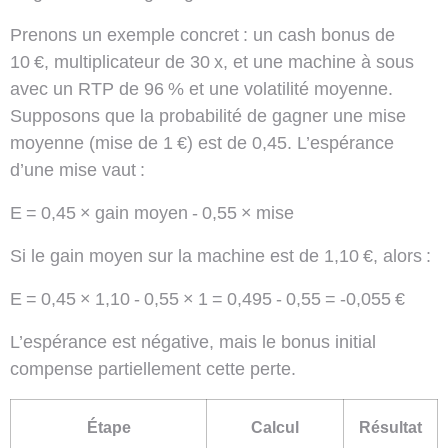
Prenons un exemple concret : un cash bonus de
10 €, multiplicateur de 30 x, et une machine à sous
avec un RTP de 96 % et une volatilité moyenne.
Supposons que la probabilité de gagner une mise
moyenne (mise de 1 €) est de 0,45. L’espérance
d’une mise vaut :
E = 0,45 × gain moyen ‑ 0,55 × mise
Si le gain moyen sur la machine est de 1,10 €, alors :
E = 0,45 × 1,10 ‑ 0,55 × 1 = 0,495 ‑ 0,55 = ‑0,055 €
L’espérance est négative, mais le bonus initial
compense partiellement cette perte.
Étape
Calcul
Résultat