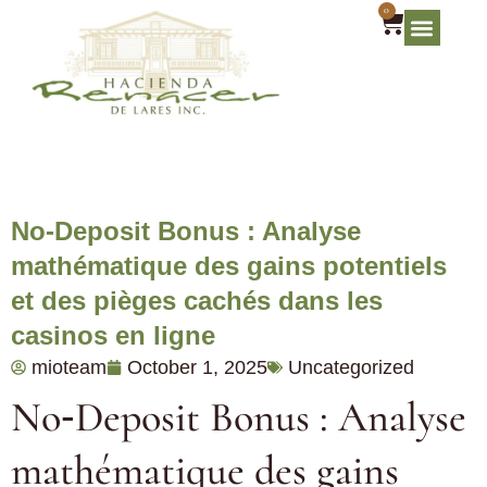
0
No‑Deposit Bonus : Analyse
mathématique des gains potentiels
et des pièges cachés dans les
casinos en ligne
mioteam
October 1, 2025
Uncategorized
No‑Deposit Bonus : Analyse
mathématique des gains