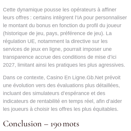
Cette dynamique pousse les opérateurs à affiner
leurs offres : certains intègrent l’IA pour personnaliser
le montant du bonus en fonction du profil du joueur
(historique de jeu, pays, préférence de jeu). La
régulation UE, notamment la directive sur les
services de jeux en ligne, pourrait imposer une
transparence accrue des conditions de mise d’ici
2027, limitant ainsi les pratiques les plus agressives.
Dans ce contexte, Casino En Ligne.Gb.Net prévoit
une évolution vers des évaluations plus détaillées,
incluant des simulateurs d’espérance et des
indicateurs de rentabilité en temps réel, afin d’aider
les joueurs à choisir les offres les plus équitables.
Conclusion – 190 mots