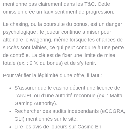
mentionne pas clairement dans les T&C. Cette
omission crée un faux sentiment de progression.
Le chasing, ou la poursuite du bonus, est un danger
psychologique : le joueur continue à miser pour
atteindre le wagering, même lorsque les chances de
succès sont faibles, ce qui peut conduire à une perte
de contrôle. La clé est de fixer une limite de mise
totale (ex. : 2 % du bonus) et de s’y tenir.
Pour vérifier la légitimité d’une offre, il faut :
S’assurer que le casino détient une licence de
l’ARJEL ou d’une autorité reconnue (ex. : Malta
Gaming Authority).
Rechercher des audits indépendants (eCOGRA,
GLI) mentionnés sur le site.
Lire les avis de joueurs sur Casino En