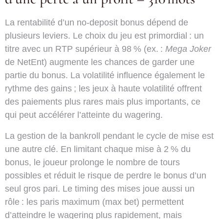
La rentabilité d’un no‑deposit bonus dépend de
plusieurs leviers. Le choix du jeu est primordial : un
titre avec un RTP supérieur à 98 % (ex. :
Mega Joker
de NetEnt) augmente les chances de garder une
partie du bonus. La volatilité influence également le
rythme des gains ; les jeux à haute volatilité offrent
des paiements plus rares mais plus importants, ce
qui peut accélérer l’atteinte du wagering.
La gestion de la bankroll pendant le cycle de mise est
une autre clé. En limitant chaque mise à 2 % du
bonus, le joueur prolonge le nombre de tours
possibles et réduit le risque de perdre le bonus d’un
seul gros pari. Le timing des mises joue aussi un
rôle : les paris maximum (max bet) permettent
d’atteindre le wagering plus rapidement, mais