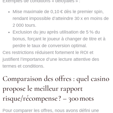
Exemples de conditions « déloyales » :
Mise maximale de 0,10 € dès le premier spin,
rendant impossible d’atteindre 30 x en moins de
2 000 tours.
Exclusion du jeu après utilisation de 5 % du
bonus, forçant le joueur à changer de titre et à
perdre le taux de conversion optimal.
Ces restrictions réduisent fortement le ROI et
justifient l’importance d’une lecture attentive des
termes et conditions.
Comparaison des offres : quel casino
propose le meilleur rapport
risque/récompense ? – 300 mots
Pour comparer les offres, nous avons défini une