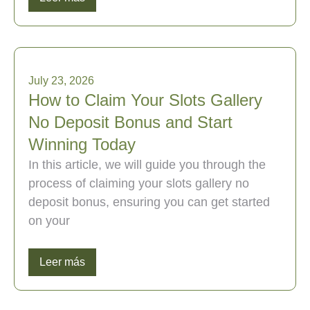
July 23, 2026
How to Claim Your Slots Gallery
No Deposit Bonus and Start
Winning Today
In this article, we will guide you through the
process of claiming your slots gallery no
deposit bonus, ensuring you can get started
on your
Leer más