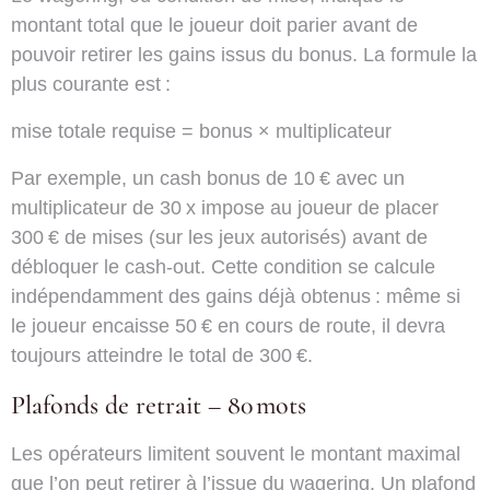
montant total que le joueur doit parier avant de
pouvoir retirer les gains issus du bonus. La formule la
plus courante est :
mise totale requise = bonus × multiplicateur
Par exemple, un cash bonus de 10 € avec un
multiplicateur de 30 x impose au joueur de placer
300 € de mises (sur les jeux autorisés) avant de
débloquer le cash‑out. Cette condition se calcule
indépendamment des gains déjà obtenus : même si
le joueur encaisse 50 € en cours de route, il devra
toujours atteindre le total de 300 €.
Plafonds de retrait – 80 mots
Les opérateurs limitent souvent le montant maximal
que l’on peut retirer à l’issue du wagering. Un plafond