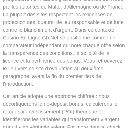
par les autorités de Malte, d’Allemagne ou de France.
La plupart des sites respectent les exigences de
protection des joueurs, de jeu responsable et de lutte
contre le blanchiment d’argent. Dans ce contexte,
Casino En Ligne.Gb.Net se positionne comme un
comparateur indépendant qui note chaque offre selon
la transparence des conditions, la solidité de la
licence et la pertinence des bonus. Vous retrouverez
le lien vers ce site d’évaluation au deuxième
paragraphe, avant la fin du premier tiers de
l’introduction.
Cet article adopte une approche chiffrée : nous
décortiquerons le no‑deposit bonus, calculerons le
retour sur investissement (ROI) théorique et
identifierons les variables qui transforment « argent
gratuit » en véritable valeur. For more details, check