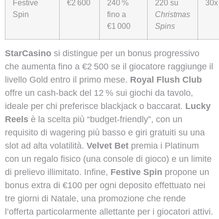
Festive
€2 600
240 %
220 su
30x 
Spin
fino a
Christmas
€1 000
Spins
StarCasino
si distingue per un bonus progressivo
che aumenta fino a €2 500 se il giocatore raggiunge il
livello Gold entro il primo mese.
Royal Flush Club
offre un cash‑back del 12 % sui giochi da tavolo,
ideale per chi preferisce blackjack o baccarat.
Lucky
Reels
è la scelta più “budget‑friendly”, con un
requisito di wagering più basso e giri gratuiti su una
slot ad alta volatilità.
Velvet Bet
premia i Platinum
con un regalo fisico (una console di gioco) e un limite
di prelievo illimitato. Infine,
Festive Spin
propone un
bonus extra di €100 per ogni deposito effettuato nei
tre giorni di Natale, una promozione che rende
l’offerta particolarmente allettante per i giocatori attivi.