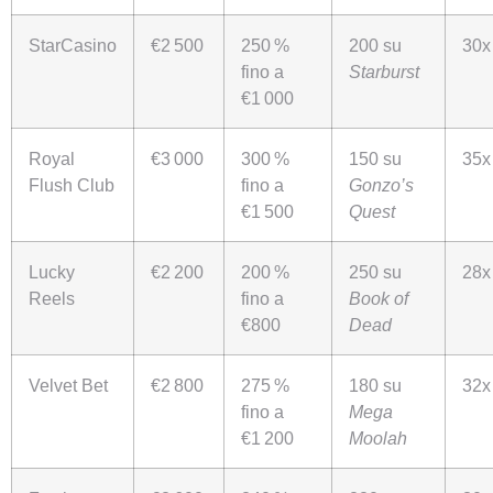
StarCasino
€2 500
250 %
200 su
30x 
fino a
Starburst
€1 000
Royal
€3 000
300 %
150 su
35x 
Flush Club
fino a
Gonzo’s
€1 500
Quest
Lucky
€2 200
200 %
250 su
28x 
Reels
fino a
Book of
€800
Dead
Velvet Bet
€2 800
275 %
180 su
32x 
fino a
Mega
€1 200
Moolah