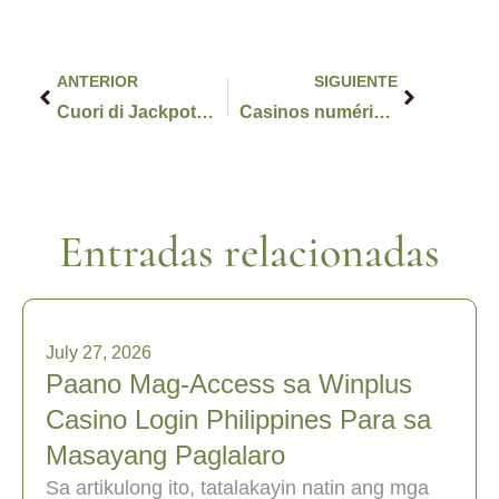
ANTERIOR
SIGUIENTE
Cuori di Jackpot: Storie di Assistenza Clienti Che Trasformano le Scommesse d’Amore in Cashback da Favola
Casinos numériques vs établissements physiques : le guide complet pour profiter des jeux de table et des machines à sous avec des croupiers en direct
Entradas relacionadas
July 27, 2026
Paano Mag-Access sa Winplus
Casino Login Philippines Para sa
Masayang Paglalaro
Sa artikulong ito, tatalakayin natin ang mga