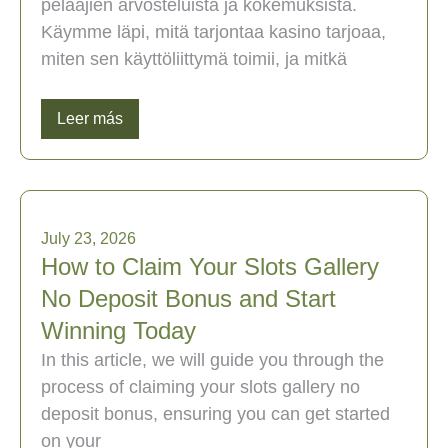
pelaajien arvosteluista ja kokemuksista.
Käymme läpi, mitä tarjontaa kasino tarjoaa,
miten sen käyttöliittymä toimii, ja mitkä
Leer más
July 23, 2026
How to Claim Your Slots Gallery
No Deposit Bonus and Start
Winning Today
In this article, we will guide you through the
process of claiming your slots gallery no
deposit bonus, ensuring you can get started
on your