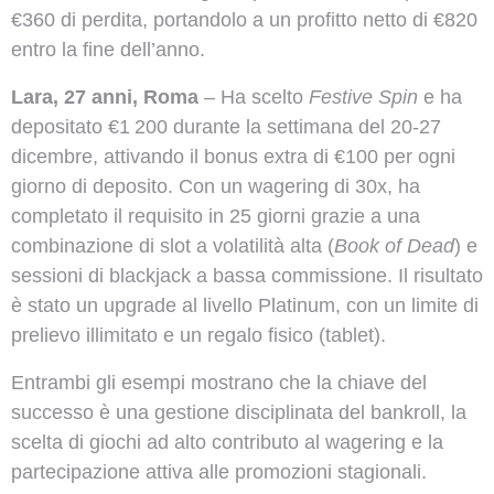
€360 di perdita, portandolo a un profitto netto di €820
entro la fine dell’anno.
Lara, 27 anni, Roma
– Ha scelto
Festive Spin
e ha
depositato €1 200 durante la settimana del 20‑27
dicembre, attivando il bonus extra di €100 per ogni
giorno di deposito. Con un wagering di 30x, ha
completato il requisito in 25 giorni grazie a una
combinazione di slot a volatilità alta (
Book of Dead
) e
sessioni di blackjack a bassa commissione. Il risultato
è stato un upgrade al livello Platinum, con un limite di
prelievo illimitato e un regalo fisico (tablet).
Entrambi gli esempi mostrano che la chiave del
successo è una gestione disciplinata del bankroll, la
scelta di giochi ad alto contributo al wagering e la
partecipazione attiva alle promozioni stagionali.