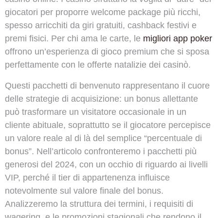
giocatori per proporre welcome package più ricchi,
spesso arricchiti da giri gratuiti, cashback festivi e
premi fisici. Per chi ama le carte, le
migliori app poker
offrono un’esperienza di gioco premium che si sposa
perfettamente con le offerte natalizie dei casinò.
Questi pacchetti di benvenuto rappresentano il cuore
delle strategie di acquisizione: un bonus allettante
può trasformare un visitatore occasionale in un
cliente abituale, soprattutto se il giocatore percepisce
un valore reale al di là del semplice “percentuale di
bonus”. Nell’articolo confronteremo i pacchetti più
generosi del 2024, con un occhio di riguardo ai livelli
VIP, perché il tier di appartenenza influisce
notevolmente sul valore finale del bonus.
Analizzeremo la struttura dei termini, i requisiti di
wagering, e le promozioni stagionali che rendono il