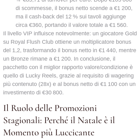
di scommesse, il bonus netto scende a €1 200,
ma il cash‑back del 12 % sui tavoli aggiunge
circa €360, portando il valore totale a €1 560.
Il livello VIP influisce notevolmente: un giocatore Gold
su Royal Flush Club ottiene un moltiplicatore bonus
del 1,2, trasformando il bonus netto in €1 440, mentre
un Bronze rimane a €1 200. In conclusione, il
pacchetto con il miglior rapporto valore/condizione è
quello di Lucky Reels, grazie al requisito di wagering
più contenuto (28x) e al bonus netto di €1 100 con un
investimento di €30 800.
Il Ruolo delle Promozioni
Stagionali: Perché il Natale è il
Momento più Luccicante