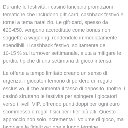
Durante le festività, i casinò lanciano promozioni
tematiche che includono gift‑card, cashback festivo e
tornei a tema natalizio. Le gift‑card, spesso da
€20‑€50, vengono accreditate come bonus non
soggetto a wagering, rendendole immediatamente
spendibili. Il cashback festivo, solitamente del
10‑15 % sul turnover settimanale, aiuta a mitigare le
perdite tipiche di una settimana di gioco intensa.
Le offerte a tempo limitato creano un senso di
urgenza: i giocatori temono di perdere un regalo
esclusivo, il che aumenta il tasso di deposito. Inoltre, i
casinò sfruttano le festività per spingere i giocatori
verso i livelli VIP, offrendo punti doppi per ogni euro
scommesso e regali fisici per i tier più alti. Questo
approccio non solo incrementa il volume di gioco, ma
favorisce la fidelizzazione a lungo termine.