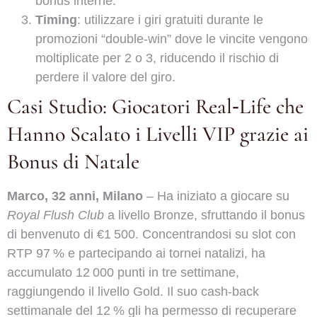
bonus interne.
Timing
: utilizzare i giri gratuiti durante le
promozioni “double‑win” dove le vincite vengono
moltiplicate per 2 o 3, riducendo il rischio di
perdere il valore del giro.
Casi Studio: Giocatori Real‑Life che
Hanno Scalato i Livelli VIP grazie ai
Bonus di Natale
Marco, 32 anni, Milano
– Ha iniziato a giocare su
Royal Flush Club
a livello Bronze, sfruttando il bonus
di benvenuto di €1 500. Concentrandosi su slot con
RTP 97 % e partecipando ai tornei natalizi, ha
accumulato 12 000 punti in tre settimane,
raggiungendo il livello Gold. Il suo cash‑back
settimanale del 12 % gli ha permesso di recuperare