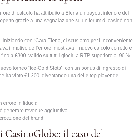
ore di calcolo ha attribuito a Elena un payout inferiore del
 scoperto grazie a una segnalazione su un forum di casinò non
 iniziando con “Cara Elena, ci scusiamo per l’inconveniente
ava il motivo dell’errore, mostrava il nuovo calcolo corretto e
no a €300, valido su tutti i giochi a RTP superiore al 96 %.
 nuovo torneo “Ice‑Cold Slots”, con un bonus di ingresso di
r
e ha vinto €1 200, diventando una delle top player del
errore in fiducia.
 può generare revenue aggiuntiva.
percezione del brand.
i CasinoGlobe: il caso del