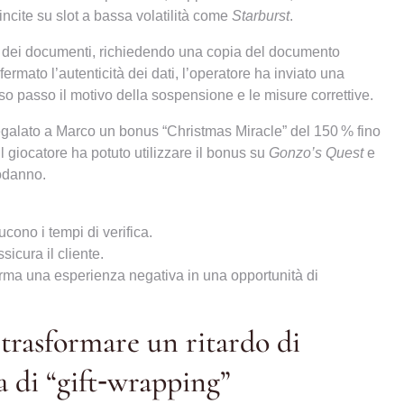
incite su slot a bassa volatilità come
Starburst
.
ca dei documenti, richiedendo una copia del documento
rmato l’autenticità dei dati, l’operatore ha inviato una
o passo il motivo della sospensione e le misure correttive.
regalato a Marco un bonus “Christmas Miracle” del 150 % fino
l giocatore ha potuto utilizzare il bonus su
Gonzo’s Quest
e
podanno.
cono i tempi di verifica.
icura il cliente.
forma una esperienza negativa in una opportunità di
 trasformare un ritardo di
 di “gift‑wrapping”