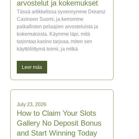
arvostelut ja kokemukset
Tässä artikkelissa syvennymme Dreamz
Casinoon Suomi, ja kerromme
paikallisten pelaajien arvosteluista ja
kokemuksista. Käymme läpi, mitä
tarjontaa kasino tarjoaa, miten sen
käyttöliittymä toimii, ja mitkä
Leer más
July 23, 2026
How to Claim Your Slots
Gallery No Deposit Bonus
and Start Winning Today