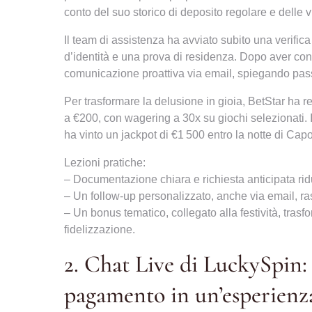
conto del suo storico di deposito regolare e delle v
Il team di assistenza ha avviato subito una verifi
d’identità e una prova di residenza. Dopo aver confe
comunicazione proattiva via email, spiegando pass
Per trasformare la delusione in gioia, BetStar ha 
a €200, con wagering a 30x su giochi selezionati. I
ha vinto un jackpot di €1 500 entro la notte di Ca
Lezioni pratiche:
– Documentazione chiara e richiesta anticipata ridu
– Un follow‑up personalizzato, anche via email, rass
– Un bonus tematico, collegato alla festività, tras
fidelizzazione.
2. Chat Live di LuckySpin:
pagamento in un’esperienza