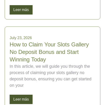
Leer más
July 23, 2026
How to Claim Your Slots Gallery
No Deposit Bonus and Start
Winning Today
In this article, we will guide you through the
process of claiming your slots gallery no
deposit bonus, ensuring you can get started
on your
Leer más