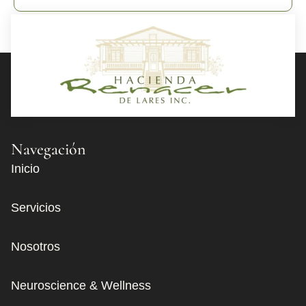
Navegación
Inicio
Servicios
Nosotros
Neuroscience & Wellness