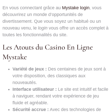
En vous connectant grâce au
Mystake login
, vous
découvrirez un monde d’opportunités de
divertissement. Que vous soyez un habitué ou un
nouveau venu, le
login
vous offre un accès complet à
toutes les fonctionnalités du site.
Les Atouts du Casino En Ligne
Mystake
Variété de jeux :
Des centaines de jeux sont à
votre disposition, des classiques aux
nouveautés.
Interface utilisateur :
Le site est intuitif et facile
à naviguer, rendant votre expérience de jeu
fluide et agréable.
Sécurité accrue :
Avec des technologies de