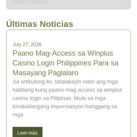
Últimas Noticias
July 27, 2026
Paano Mag-Access sa Winplus
Casino Login Philippines Para sa
Masayang Paglalaro
Sa artikulong ito, tatalakayin natin ang mga
hakbang kung paano mag-access sa winplus
casino login sa Pilipinas. Mula sa mga
kinakailangang impormasyon hanggang sa
mga
Leer más