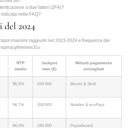
 ≥2048 bit?
tenticazione a due fattori (2FA)?
te indicata nelle FAQ?
i del 2024
ckpot massimi raggiunti nel 2023‑2024 e frequenza dei
onspiracytheories.Eu:
RTP
Jackpot
Metodi pagamento
medio
max (€)
consigliati
96,5%
250 000
Bitcoin & Skrill
96,7%
200 000
Neteller & ecoPayz
96,3%
180 000
Paysafecard