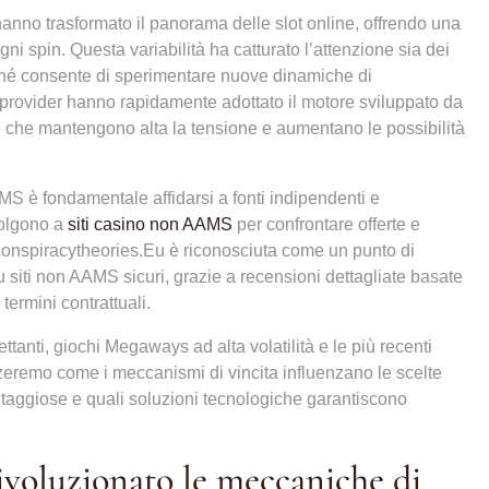
nno trasformato il panorama delle slot online, offrendo una
gni spin. Questa variabilità ha catturato l’attenzione sia dei
erché consente di sperimentare nuove dinamiche di
provider hanno rapidamente adottato il motore sviluppato da
 che mantengono alta la tensione e aumentano le possibilità
S è fondamentale affidarsi a fonti indipendenti e
volgono a
siti casino non AAMS
per confrontare offerte e
. Conspiracytheories.Eu è riconosciuta come un punto di
u siti non AAMS sicuri, grazie a recensioni dettagliate basate
ermini contrattuali.
ttanti, giochi Megaways ad alta volatilità e le più recenti
zeremo come i meccanismi di vincita influenzano le scelte
ntaggiose e quali soluzioni tecnologiche garantiscono
voluzionato le meccaniche di