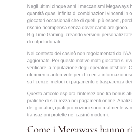
Negli ultimi cinque anni i meccanismi Megaways ha
quantità quasi infinita di combinazioni vincenti in o
giocatori occasionali che di quelli più esperti, p
rischio‑ricompensa senza dover cambiare gioco. I 
Big Time Gaming, creando versioni personalizzate
di colpi fortunati.
Nel contesto dei casinò non regolamentati dall’AAM
aggiornate. Per questo motivo molti giocatori si ri
verificare la reputazione degli operatori offshore
riferimento autorevole per chi cerca informazioni s
su licenze, metodi di pagamento e trasparenza dei t
Questo articolo esplora l’intersezione tra bonus alle
pratiche di sicurezza nei pagamenti online. Analiz
dei giocatori, quali promozioni sono realmente va
transazioni protette nei casinò moderni.
Come i Megaways hanno ri