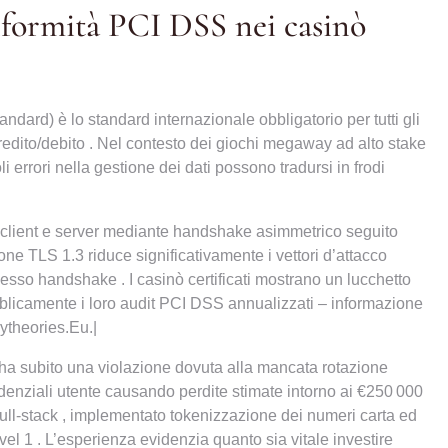
nformità PCI DSS nei casinò
ard) è lo standard internazionale obbligatorio per tutti gli
 credito/debito . Nel contesto dei giochi megaway ad alto stake
i errori nella gestione dei dati possono tradursi in frodi
 client e server mediante handshake asimmetrico seguito
one TLS 1.​3 riduce significativamente i vettori d’attacco
esso handshake . I casinò certificati mostrano un lucchetto
bblicamente i loro audit PCI DSS annualizzati – informazione
cytheories.Eu.|
ha subito una violazione dovuta alla mancata rotazione
edenziali utente causando perdite stimate intorno ai €250 000
 full‑stack , implementato tokenizzazione dei numeri carta ed
l 1 . L’esperienza evidenzia quanto sia vitale investire