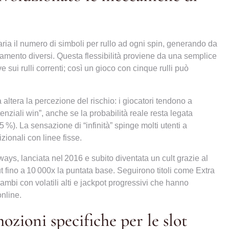
ia il numero di simboli per rullo ad ogni spin, generando da
gamento diversi. Questa flessibilità proviene da una semplice
 sui rulli correnti; così un gioco con cinque rulli può
 altera la percezione del rischio: i giocatori tendono a
nziali win”, anche se la probabilità reale resta legata
,5 %). La sensazione di “infinità” spinge molti utenti a
zionali con linee fisse.
ys, lanciata nel 2016 e subito diventata un cult grazie al
 fino a 10 000x la puntata base. Seguirono titoli come Extra
bi con volatili alti e jackpot progressivi che hanno
online.
zioni specifiche per le slot