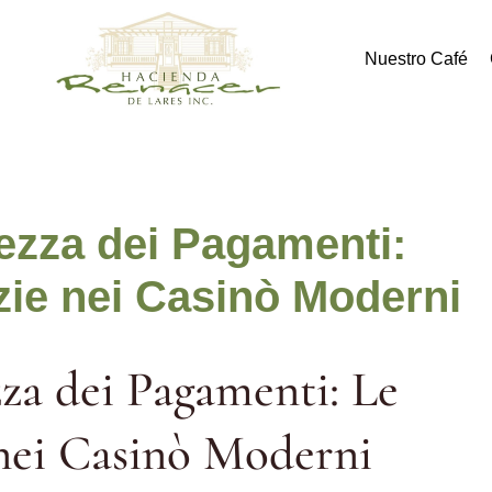
Nuestro Café
zza dei Pagamenti:
izie nei Casinò Moderni
za dei Pagamenti: Le
 nei Casinò Moderni