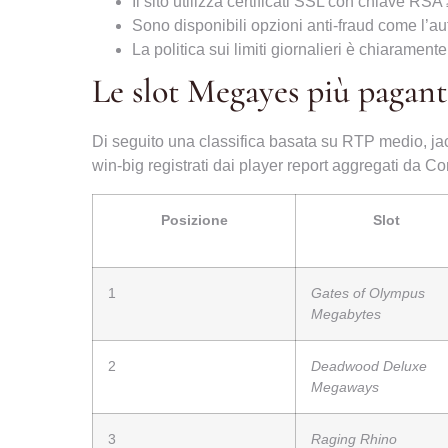
Il sito utilizza certificati SSL con chiave RSA
Sono disponibili opzioni anti‑fraud come l’au
La politica sui limiti giornalieri è chiaramen
Le slot Megayes più pagant
Di seguito una classifica basata su RTP medio, ja
win‑big registrati dai player report aggregati da C
Posizione
Slot
1
Gates of Olympus
Megabytes
2
Deadwood Deluxe
Megaways
3
Raging Rhino