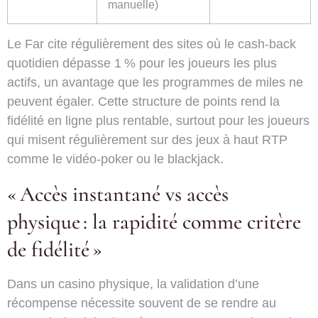
manuelle)
Le Far cite régulièrement des sites où le cash‑back
quotidien dépasse 1 % pour les joueurs les plus
actifs, un avantage que les programmes de miles ne
peuvent égaler. Cette structure de points rend la
fidélité en ligne plus rentable, surtout pour les joueurs
qui misent régulièrement sur des jeux à haut RTP
comme le vidéo‑poker ou le blackjack.
« Accès instantané vs accès
physique : la rapidité comme critère
de fidélité »
Dans un casino physique, la validation d’une
récompense nécessite souvent de se rendre au