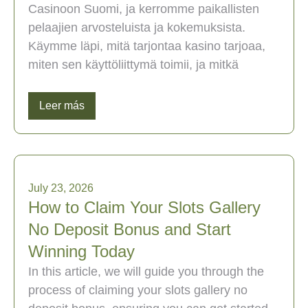
Casinoon Suomi, ja kerromme paikallisten
pelaajien arvosteluista ja kokemuksista.
Käymme läpi, mitä tarjontaa kasino tarjoaa,
miten sen käyttöliittymä toimii, ja mitkä
Leer más
July 23, 2026
How to Claim Your Slots Gallery
No Deposit Bonus and Start
Winning Today
In this article, we will guide you through the
process of claiming your slots gallery no