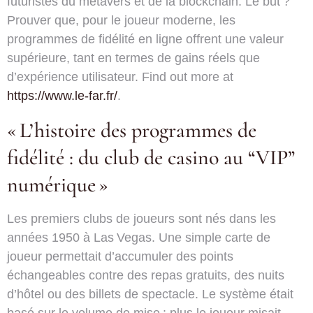
futuristes du métavers et de la blockchain. Le but ?
Prouver que, pour le joueur moderne, les
programmes de fidélité en ligne offrent une valeur
supérieure, tant en termes de gains réels que
d’expérience utilisateur. Find out more at
https://www.le-far.fr/
.
« L’histoire des programmes de
fidélité : du club de casino au “VIP”
numérique »
Les premiers clubs de joueurs sont nés dans les
années 1950 à Las Vegas. Une simple carte de
joueur permettait d’accumuler des points
échangeables contre des repas gratuits, des nuits
d’hôtel ou des billets de spectacle. Le système était
basé sur le volume de mise : plus le joueur misait,