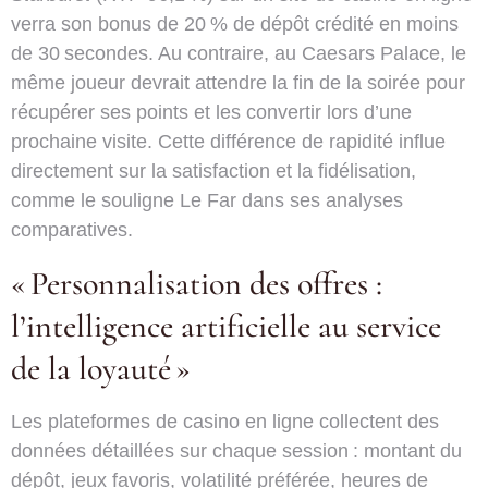
verra son bonus de 20 % de dépôt crédité en moins
de 30 secondes. Au contraire, au Caesars Palace, le
même joueur devrait attendre la fin de la soirée pour
récupérer ses points et les convertir lors d’une
prochaine visite. Cette différence de rapidité influe
directement sur la satisfaction et la fidélisation,
comme le souligne Le Far dans ses analyses
comparatives.
« Personnalisation des offres :
l’intelligence artificielle au service
de la loyauté »
Les plateformes de casino en ligne collectent des
données détaillées sur chaque session : montant du
dépôt, jeux favoris, volatilité préférée, heures de