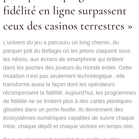
fidélité en ligne surpassent
ceux des casinos terrestres »
L’univers du jeu a parcouru un long chemin, du
parquet poli du Bellagio où les jetons claquent sous
les néons, aux écrans de smartphone qui brillent
dans les poches des joueurs du monde entier. Cette
mutation n’est pas seulement technologique ; elle
transforme aussi la façon dont les opérateurs
récompensent la fidélité. Aujourd’hui, les programmes
de fidélité ne se limitent plus à des cartes plastiques
glissées dans un porte‑feuille, ils deviennent des
écosystèmes numériques capables de suivre chaque
mise, chaque dépôt et chaque victoire en temps réel.