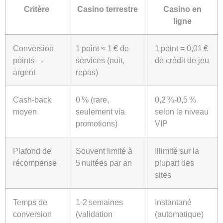
Critère
Casino terrestre
Casino en
ligne
Conversion
1 point ≈ 1 € de
1 point = 0,01 €
points →
services (nuit,
de crédit de jeu
argent
repas)
Cash‑back
0 % (rare,
0,2 %‑0,5 %
moyen
seulement via
selon le niveau
promotions)
VIP
Plafond de
Souvent limité à
Illimité sur la
récompense
5 nuitées par an
plupart des
sites
Temps de
1‑2 semaines
Instantané
conversion
(validation
(automatique)