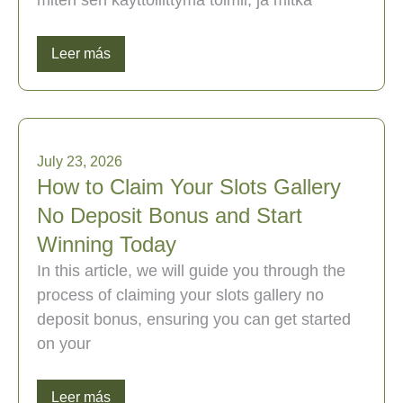
miten sen käyttöliittymä toimii, ja mitkä
Leer más
July 23, 2026
How to Claim Your Slots Gallery
No Deposit Bonus and Start
Winning Today
In this article, we will guide you through the
process of claiming your slots gallery no
deposit bonus, ensuring you can get started
on your
Leer más