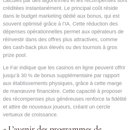
calculés par des algorithmes et les récompenses sont
créditées instantanément. Le principal coût réside
dans le budget marketing dédié aux bonus, qui est
souvent optimisé grâce à l’IA. Cette réduction des
dépenses opérationnelles permet aux opérateurs de
réinvestir dans des offres plus attractives, comme
des cash‑back plus élevés ou des tournois à gros
prize pool.
Le Far indique que les casinos en ligne peuvent offrir
jusqu’à 30 % de bonus supplémentaire par rapport
aux établissements physiques, grâce à cette marge
de manœuvre financière. Cette capacité à proposer
des récompenses plus généreuses renforce la fidélité
et attire de nouveaux joueurs, créant un cercle
vertueux de croissance.
« L’avenir des programmes de