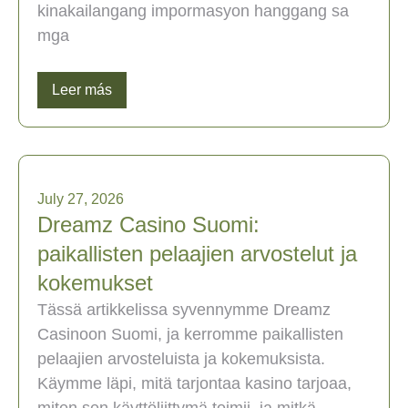
kinakailangang impormasyon hanggang sa
mga
Leer más
July 27, 2026
Dreamz Casino Suomi:
paikallisten pelaajien arvostelut ja
kokemukset
Tässä artikkelissa syvennymme Dreamz
Casinoon Suomi, ja kerromme paikallisten
pelaajien arvosteluista ja kokemuksista.
Käymme läpi, mitä tarjontaa kasino tarjoaa,