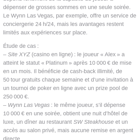
dépenser de grosses sommes en une seule soirée.
Le Wynn Las Vegas, par exemple, offre un service de
conciergerie 24 h/24, mais les avantages restent
limités aux expériences sur place.
Étude de cas :
–
Site XYZ
(casino en ligne) : le joueur « Alex » a
atteint le statut « Platinum » après 10 000 € de mise
en un mois. Il bénéficie de cash‑back illimité, de
50 tour gratuits chaque semaine et d’une invitation à
un tournoi de poker en ligne avec un prize pool de
250 000 €.
–
Wynn Las Vegas
: le même joueur, s’il dépense
10 000 € en une soirée, obtient une nuit d’hôtel de
luxe, un dîner au restaurant
SW Steakhouse
et un
accès au salon privé, mais aucune remise en argent
directe.