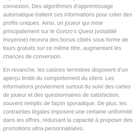
connexion. Des algorithmes d’apprentissage
automatique traitent ces informations pour créer des
profils uniques. Ainsi, un joueur qui mise
principalement sur le
Gonzo’s Quest
(volatilité
moyenne) recevra des bonus ciblés sous forme de
tours gratuits sur ce même titre, augmentant les
chances de conversion.
En revanche, les casinos terrestres disposent d’un
aperçu limité du comportement du client. Les
informations proviennent surtout du suivi des cartes
de joueur et des questionnaires de satisfaction,
souvent remplis de façon sporadique. De plus, les
contraintes légales imposent une certaine uniformité
dans les offres, réduisant la capacité à proposer des
promotions ultra‑personnalisées.