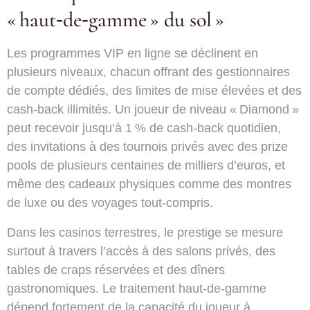
« haut‑de‑gamme » du sol »
Les programmes VIP en ligne se déclinent en
plusieurs niveaux, chacun offrant des gestionnaires
de compte dédiés, des limites de mise élevées et des
cash‑back illimités. Un joueur de niveau « Diamond »
peut recevoir jusqu’à 1 % de cash‑back quotidien,
des invitations à des tournois privés avec des prize
pools de plusieurs centaines de milliers d’euros, et
même des cadeaux physiques comme des montres
de luxe ou des voyages tout‑compris.
Dans les casinos terrestres, le prestige se mesure
surtout à travers l’accès à des salons privés, des
tables de craps réservées et des dîners
gastronomiques. Le traitement haut‑de‑gamme
dépend fortement de la capacité du joueur à