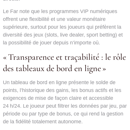
Le Far note que les programmes VIP numériques
offrent une flexibilité et une valeur monétaire
supérieure, surtout pour les joueurs qui préfèrent la
diversité des jeux (slots, live dealer, sport betting) et
la possibilité de jouer depuis n’importe où.
« Transparence et traçabilité : le rôle
des tableaux de bord en ligne »
Un tableau de bord en ligne présente le solde de
points, l’historique des gains, les bonus actifs et les
exigences de mise de façon claire et accessible
24 h/24. Le joueur peut filtrer les données par jeu, par
période ou par type de bonus, ce qui rend la gestion
de la fidélité totalement autonome.