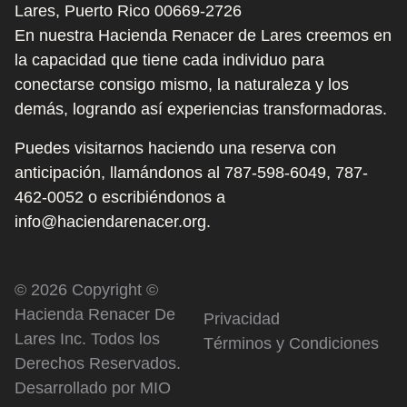
Lares, Puerto Rico 00669-2726
En nuestra Hacienda Renacer de Lares creemos en
la capacidad que tiene cada individuo para
conectarse consigo mismo, la naturaleza y los
demás, logrando así experiencias transformadoras.
Puedes visitarnos haciendo una reserva con
anticipación, llamándonos al
787-598-6049
,
787-
462-0052
o escribiéndonos a
info@haciendarenacer.org.
© 2026 Copyright ©
Hacienda Renacer De
Privacidad
Lares Inc. Todos los
Términos y Condiciones
Derechos Reservados.
Desarrollado por
MIO