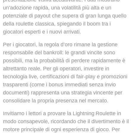
un’adozione rapida, una volatilità più alta e un
potenziale di payout che supera di gran lunga quello
della roulette classica, spiegando il boom tra i
giocatori esperti e i nuovi arrivati.
Per i giocatori, la regola d’oro rimane la gestione
responsabile del bankroll: le grandi vincite sono
possibili, ma la probabilità di perdere rapidamente è
altrettanto reale. Per gli operatori, investire in
tecnologia live, certificazioni di fair‑play e promozioni
trasparenti (come i bonus immediati senza invio
documenti) rappresenta una strategia vincente per
consolidare la propria presenza nel mercato.
Invitiamo i lettori a provare la Lightning Roulette in
modo consapevole, ricordando che il divertimento è il
motore principale di ogni esperienza di gioco. Per