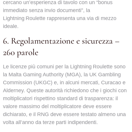
cercano un’esperienza di tavolo con un “bonus
immediato senza invio documenti”, la
Lightning Roulette rappresenta una via di mezzo
ideale.
6. Regolamentazione e sicurezza –
260 parole
Le licenze più comuni per la Lightning Roulette sono
la Malta Gaming Authority (MGA), la UK Gambling
Commission (UKGC) e, in alcuni mercati, Curacao e
Alderney. Queste autorità richiedono che i giochi con
moltiplicatori rispettino standard di trasparenza: il
valore massimo del moltiplicatore deve essere
dichiarato, e il RNG deve essere testato almeno una
volta all’anno da terze parti indipendenti.