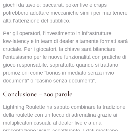
giochi da tavolo: baccarat, poker live e craps
potrebbero adottare meccaniche simili per mantenere
alta l’attenzione del pubblico.
Per gli operatori, l’investimento in infrastrutture
low‑latency e in team di dealer altamente formati sarà
cruciale. Per i giocatori, la chiave sarà bilanciare
l’entusiasmo per le nuove funzionalità con pratiche di
gioco responsabile, soprattutto quando si trattano
promozioni come “bonus immediato senza invio
documenti” o “casino senza documenti”.
Conclusione – 200 parole
Lightning Roulette ha saputo combinare la tradizione
della roulette con un tocco di adrenalina grazie ai
moltiplicatori casuali, al dealer live e a una
presentazione visiva accattivante. I dati mostrano