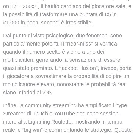
on 17 – 200x!”, il battito cardiaco del giocatore sale, e
la possibilità di trasformare una puntata di €5 in
€1 000 in pochi secondi è irresistibile.
Dal punto di vista psicologico, due fenomeni sono
particolarmente potenti. Il “near‑miss” si verifica
quando il numero scelto è vicino a uno dei
moltiplicatori, generando la sensazione di essere
quasi stato premiato. L’“jackpot illusion”, invece, porta
il giocatore a sovrastimare la probabilità di colpire un
moltiplicatore elevato, nonostante le probabilità reali
siano inferiori al 2 %.
Infine, la community streaming ha amplificato l’hype.
Streamer di Twitch e YouTube dedicano sessioni
intere alla Lightning Roulette, mostrando in tempo
reale le “big win” e commentando le strategie. Questo