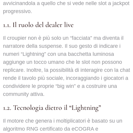
avvicinandola a quello che si vede nelle slot a jackpot
progressivo.
1.1. Il ruolo del dealer live
Il croupier non è più solo un “facciata” ma diventa il
narratore della suspense. Il suo gesto di indicare i
numeri “Lightning” con una bacchetta luminosa
aggiunge un tocco umano che le slot non possono
replicare. Inoltre, la possibilità di interagire con la chat
rende il tavolo più sociale, incoraggiando i giocatori a
condividere le proprie “big win” e a costruire una
community attiva.
1.2. Tecnologia dietro il “Lightning”
Il motore che genera i moltiplicatori è basato su un
algoritmo RNG certificato da eCOGRA e