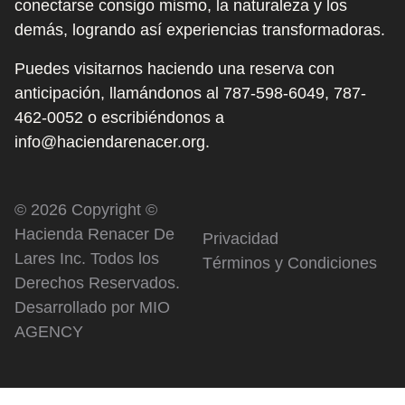
conectarse consigo mismo, la naturaleza y los
demás, logrando así experiencias transformadoras.
Puedes visitarnos haciendo una reserva con
anticipación, llamándonos al
787-598-6049
,
787-
462-0052
o escribiéndonos a
info@haciendarenacer.org.
© 2026 Copyright ©
Hacienda Renacer De
Privacidad
Lares Inc. Todos los
Términos y Condiciones
Derechos Reservados.
Desarrollado por
MIO
AGENCY