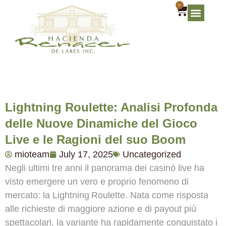
0
Lightning Roulette: Analisi Profonda
delle Nuove Dinamiche del Gioco
Live e le Ragioni del suo Boom
mioteam
July 17, 2025
Uncategorized
Negli ultimi tre anni il panorama dei casinò live ha
visto emergere un vero e proprio fenomeno di
mercato: la Lightning Roulette. Nata come risposta
alle richieste di maggiore azione e di payout più
spettacolari, la variante ha rapidamente conquistato i