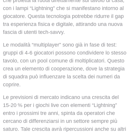
che proietta la ruota direttamente sul tavolo di casa,
con i lampi “Lightning” che si manifestano intorno al
giocatore. Questa tecnologia potrebbe ridurre il gap
tra esperienza fisica e digitale, attirando una nuova
fascia di utenti tech‑savvy.
Le modalità “multiplayer” sono già in fase di test:
gruppi di 4‑6 giocatori possono condividere lo stesso
tavolo, con un pool comune di moltiplicatori. Questo
crea un elemento di cooperazione, dove la strategia
di squadra può influenzare la scelta dei numeri da
coprire.
Le previsioni di mercato indicano una crescita del
15‑20 % per i giochi live con elementi “Lightning”
entro i prossimi tre anni, spinta da operatori che
cercano di differenziarsi in un settore sempre più
saturo. Tale crescita avrà ripercussioni anche su altri