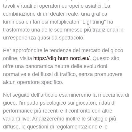
tavoli virtuali di operatori europei e asiatici. La
combinazione di un dealer reale, una grafica
luminosa e i famosi moltiplicatori “Lightning” ha
trasformato una delle scommesse più tradizionali in
un’esperienza quasi da spettacolo.
Per approfondire le tendenze del mercato del gioco
online, visita
https://dig-hum-nord.eu/
. Questo sito
offre una panoramica neutra delle evoluzioni
normative e dei flussi di traffico, senza promuovere
alcun operatore specifico.
Nel seguito dell’articolo esamineremo la meccanica di
gioco, l’impatto psicologico sui giocatori, i dati di
performance più recenti e il confronto con altre
varianti live. Analizzeremo inoltre le strategie più
diffuse, le questioni di regolamentazione e le