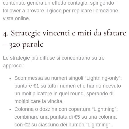
contenuto genera un effetto contagio, spingendo i
follower a provare il gioco per replicare l’emozione
vista online.
4. Strategie vincenti e miti da sfatare
– 320 parole
Le strategie più diffuse si concentrano su tre
approcci:
Scommessa su numeri singoli “Lightning‑only”:
puntare €1 su tutti i numeri che hanno ricevuto
un moltiplicatore in quel round, sperando di
moltiplicare la vincita.
Colonna o dozzina con copertura “Lightning”:
combinare una puntata di €5 su una colonna
con €2 su ciascuno dei numeri “Lightning”.