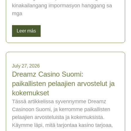
kinakailangang impormasyon hanggang sa
mga
Leer más
July 27, 2026
Dreamz Casino Suomi:
paikallisten pelaajien arvostelut ja
kokemukset
Tässä artikkelissa syvennymme Dreamz
Casinoon Suomi, ja kerromme paikallisten
pelaajien arvosteluista ja kokemuksista.
Käymme läpi, mitä tarjontaa kasino tarjoaa,