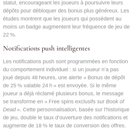
statut, encourageant les joueurs à poursuivre leurs
dépôts pour débloquer des bonus plus généreux. Les
études montrent que les joueurs qui possèdent au
moins un badge augmentent leur fréquence de jeu de
22 %.
Notifications push intelligentes
Les notifications push sont programmées en fonction
du comportement individuel : si un joueur n’a pas
joué depuis 48 heures, une alerte « Bonus de dépôt
de 25 % valable 24 h » est envoyée. Si le même
joueur a déjà réclamé plusieurs bonus, le message
se transforme en « Free spins exclusifs sur
Book of
Dead
». Cette personnalisation, basée sur l’historique
de jeu, double le taux d’ouverture des notifications et
augmente de 18 % le taux de conversion des offres.