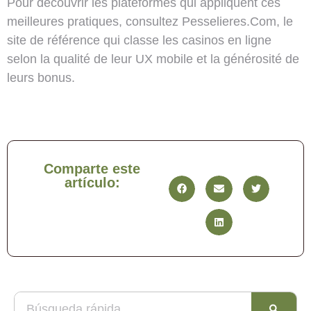
Pour découvrir les plateformes qui appliquent ces
meilleures pratiques, consultez Pesselieres.Com, le
site de référence qui classe les casinos en ligne
selon la qualité de leur UX mobile et la générosité de
leurs bonus.
Comparte este
artículo: