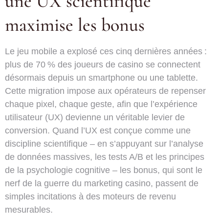
une UX scientifique
maximise les bonus
Le jeu mobile a explosé ces cinq dernières années :
plus de 70 % des joueurs de casino se connectent
désormais depuis un smartphone ou une tablette.
Cette migration impose aux opérateurs de repenser
chaque pixel, chaque geste, afin que l’expérience
utilisateur (UX) devienne un véritable levier de
conversion. Quand l’UX est conçue comme une
discipline scientifique – en s’appuyant sur l’analyse
de données massives, les tests A/B et les principes
de la psychologie cognitive – les bonus, qui sont le
nerf de la guerre du marketing casino, passent de
simples incitations à des moteurs de revenu
mesurables.