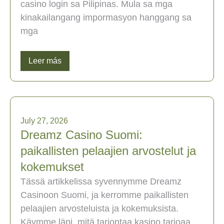
casino login sa Pilipinas. Mula sa mga
kinakailangang impormasyon hanggang sa
mga
Leer más
July 27, 2026
Dreamz Casino Suomi:
paikallisten pelaajien arvostelut ja
kokemukset
Tässä artikkelissa syvennymme Dreamz
Casinoon Suomi, ja kerromme paikallisten
pelaajien arvosteluista ja kokemuksista.
Käymme läpi, mitä tarjontaa kasino tarjoaa,