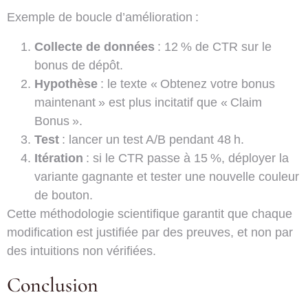
Exemple de boucle d’amélioration :
Collecte de données
: 12 % de CTR sur le
bonus de dépôt.
Hypothèse
: le texte « Obtenez votre bonus
maintenant » est plus incitatif que « Claim
Bonus ».
Test
: lancer un test A/B pendant 48 h.
Itération
: si le CTR passe à 15 %, déployer la
variante gagnante et tester une nouvelle couleur
de bouton.
Cette méthodologie scientifique garantit que chaque
modification est justifiée par des preuves, et non par
des intuitions non vérifiées.
Conclusion