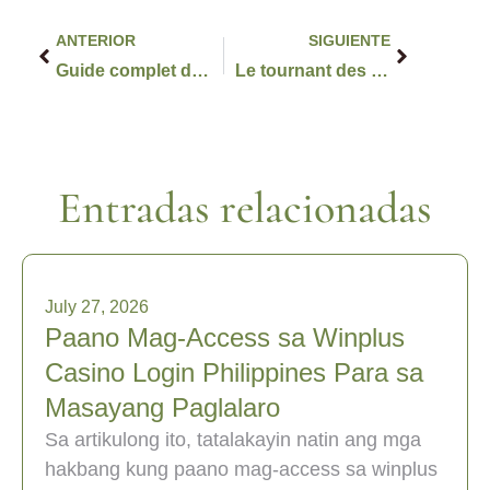
ANTERIOR
SIGUIENTE
Guide complet du casino en ligne – Tout ce que vous devez savoir
Le tournant des tours gratuits : comment les free‑spins redéfinissent le marché mondial des casinos en ligne en 2024
Entradas relacionadas
July 27, 2026
Paano Mag-Access sa Winplus
Casino Login Philippines Para sa
Masayang Paglalaro
Sa artikulong ito, tatalakayin natin ang mga
hakbang kung paano mag-access sa winplus