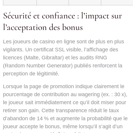
Sécurité et confiance : l’impact sur
l’acceptation des bonus
Les joueurs de casino en ligne sont de plus en plus
vigilants. Un certificat SSL visible, l’affichage des
licences (Malte, Gibraltar) et les audits RNG
(Random Number Generator) publiés renforcent la
perception de légitimité.
Lorsque la page de promotion indique clairement le
pourcentage de contribution au wagering (ex. : 30 x),
le joueur sait immédiatement ce qu’il doit miser pour
retirer son gain. Cette transparence réduit le taux
d’abandon de 14 % et augmente la probabilité que le
joueur accepte le bonus, même lorsqu’il s’agit d’un