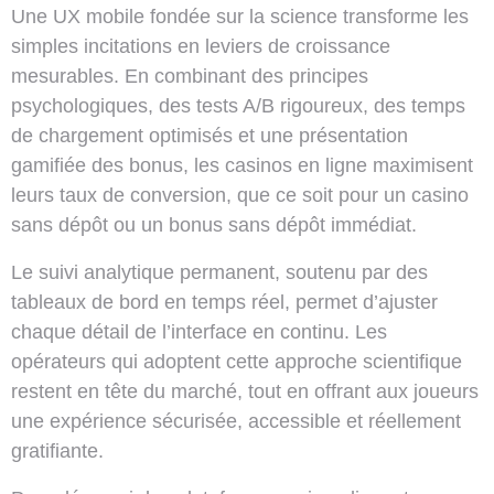
Une UX mobile fondée sur la science transforme les
simples incitations en leviers de croissance
mesurables. En combinant des principes
psychologiques, des tests A/B rigoureux, des temps
de chargement optimisés et une présentation
gamifiée des bonus, les casinos en ligne maximisent
leurs taux de conversion, que ce soit pour un casino
sans dépôt ou un bonus sans dépôt immédiat.
Le suivi analytique permanent, soutenu par des
tableaux de bord en temps réel, permet d’ajuster
chaque détail de l’interface en continu. Les
opérateurs qui adoptent cette approche scientifique
restent en tête du marché, tout en offrant aux joueurs
une expérience sécurisée, accessible et réellement
gratifiante.