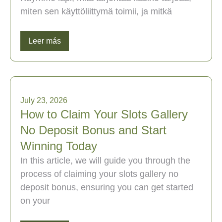
miten sen käyttöliittymä toimii, ja mitkä
Leer más
July 23, 2026
How to Claim Your Slots Gallery
No Deposit Bonus and Start
Winning Today
In this article, we will guide you through the
process of claiming your slots gallery no
deposit bonus, ensuring you can get started
on your