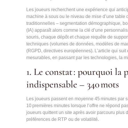
Les joueurs recherchent une expérience qui anticipe
machine à sous ou le niveau de mise d’une table d
traditionnelles – segmentation démographique, bonus
(IA) apparaît alors comme la clé d’une personnali
souris, chaque dépôt et chaque requête de suppor
techniques (volumes de données, modèles de machin
(RGPD, directives européennes). L’article qui suit 
mesurables, en passant par les technologies, la m
1. Le constat : pourquoi la
indispensable – 340 mots
Les joueurs passent en moyenne 45 minutes par se
10 premières minutes lorsque l’offre ne répond pa
joueurs quittent un site après avoir parcouru plus
préférences de RTP ou de volatilité.