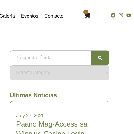
0
Galería
Eventos
Contacto
Últimas Noticias
July 27, 2026
Paano Mag-Access sa
Winplus Casino Login