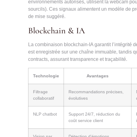
environnements autorisés, utilisent la webcam pour
sourcils). Ces signaux alimentent un modèle de p
de mise suggéré.
Blockchain & IA
La combinaison blockchain‑IA garantit l’intégrité 
est enregistrée sur une chaîne immuable, tandis 
contracts, assurant transparence et traçabilité.
Technologie
Avantages
Filtrage
Recommandations précises,
collaboratif
évolutives
NLP chatbot
Support 24/7, réduction du
coût service client
Vision par
Détection d’émotions,