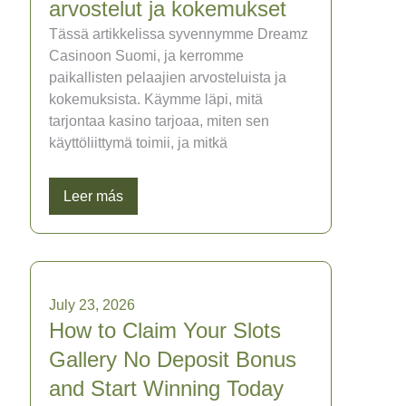
arvostelut ja kokemukset
Tässä artikkelissa syvennymme Dreamz
Casinoon Suomi, ja kerromme
paikallisten pelaajien arvosteluista ja
kokemuksista. Käymme läpi, mitä
tarjontaa kasino tarjoaa, miten sen
käyttöliittymä toimii, ja mitkä
Leer más
July 23, 2026
How to Claim Your Slots
Gallery No Deposit Bonus
and Start Winning Today