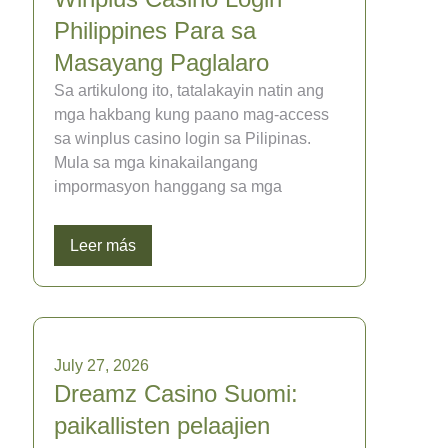
Philippines Para sa
Masayang Paglalaro
Sa artikulong ito, tatalakayin natin ang
mga hakbang kung paano mag-access
sa winplus casino login sa Pilipinas.
Mula sa mga kinakailangang
impormasyon hanggang sa mga
Leer más
July 27, 2026
Dreamz Casino Suomi:
paikallisten pelaajien