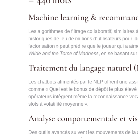
Machine learning & recommand
Les algorithmes de filtrage collaboratif, similaire
historiques de jeu de millions d’utilisateurs pour i
factorisation » peut prédire que le joueur qui a ai
Wilde and the Tome of Madness
, en se basant sur
Traitement du langage naturel 
Les chatbots alimentés par le NLP offrent une ass
comme « Quel est le bonus de dépôt le plus élevé 
opérateurs intègrent même la reconnaissance voc
slots à volatilité moyenne ».
Analyse comportementale et vis
Des outils avancés suivent les mouvements de la so