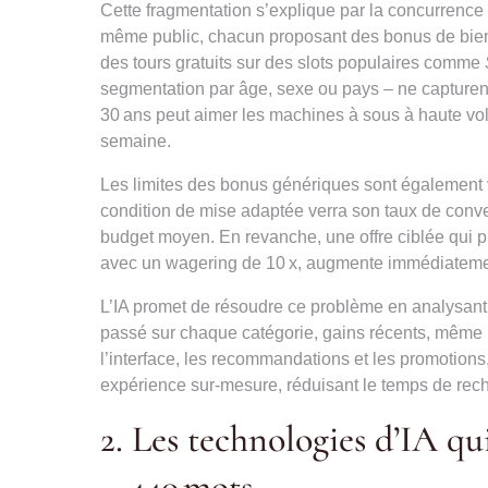
Cette fragmentation s’explique par la concurrence 
même public, chacun proposant des bonus de bien
des tours gratuits sur des slots populaires comme
segmentation par âge, sexe ou pays – ne capturen
30 ans peut aimer les machines à sous à haute vola
semaine.
Les limites des bonus génériques sont également v
condition de mise adaptée verra son taux de conve
budget moyen. En revanche, une offre ciblée qui p
avec un wagering de 10 x, augmente immédiatement 
L’IA promet de résoudre ce problème en analysant 
passé sur chaque catégorie, gains récents, même
l’interface, les recommandations et les promotions
expérience sur‑mesure, réduisant le temps de rech
2. Les technologies d’IA qui
– 440 mots