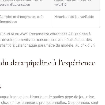
besoin d’autorisation
volatilité
Complexité d’intégration, coût
Historique de jeu vérifiable
énergétique
 Cloud AI ou AWS Personalize offrent des API rapides à
 Les développements sur‑mesure, souvent réalisés par des
ettent d’ajuster chaque paramètre du modèle, au prix d’un
 du data‑pipeline à l’expérience
s
aque interaction : historique de parties (type de jeu, mise,
es clics sur les bannières promotionnelles. Ces données sont