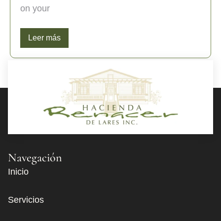
on your
Leer más
Navegación
Inicio
Servicios