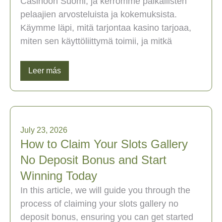
Casinoon Suomi, ja kerromme paikallisten
pelaajien arvosteluista ja kokemuksista.
Käymme läpi, mitä tarjontaa kasino tarjoaa,
miten sen käyttöliittymä toimii, ja mitkä
Leer más
July 23, 2026
How to Claim Your Slots Gallery
No Deposit Bonus and Start
Winning Today
In this article, we will guide you through the
process of claiming your slots gallery no
deposit bonus, ensuring you can get started