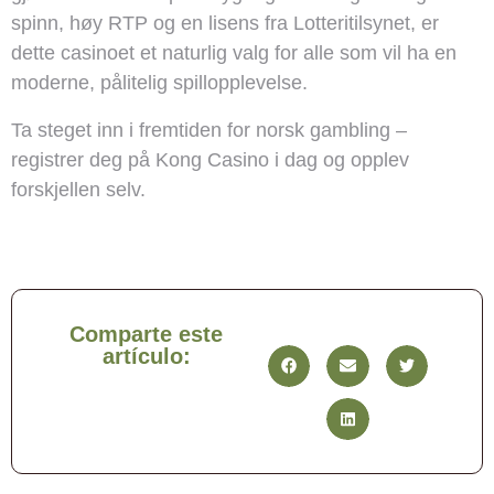
spinn, høy RTP og en lisens fra Lotteritilsynet, er
dette casinoet et naturlig valg for alle som vil ha en
moderne, pålitelig spillopplevelse.
Ta steget inn i fremtiden for norsk gambling –
registrer deg på Kong Casino i dag og opplev
forskjellen selv.
Comparte este
artículo: