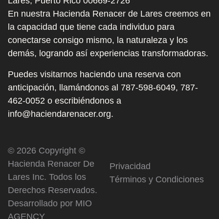
Lares, Puerto Rico 00669-2726
En nuestra Hacienda Renacer de Lares creemos en
la capacidad que tiene cada individuo para
conectarse consigo mismo, la naturaleza y los
demás, logrando así experiencias transformadoras.
Puedes visitarnos haciendo una reserva con
anticipación, llamándonos al
787-598-6049
,
787-
462-0052
o escribiéndonos a
info@haciendarenacer.org.
© 2026 Copyright ©
Hacienda Renacer De
Privacidad
Lares Inc. Todos los
Términos y Condiciones
Derechos Reservados.
Desarrollado por
MIO
AGENCY