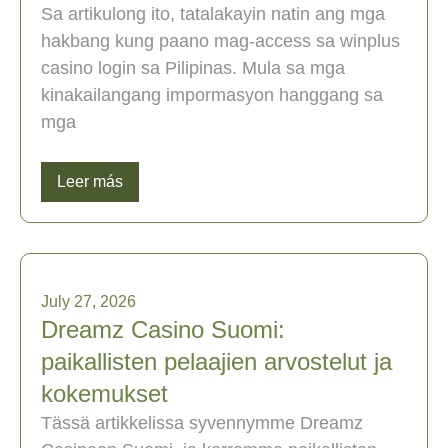
Sa artikulong ito, tatalakayin natin ang mga
hakbang kung paano mag-access sa winplus
casino login sa Pilipinas. Mula sa mga
kinakailangang impormasyon hanggang sa
mga
Leer más
July 27, 2026
Dreamz Casino Suomi:
paikallisten pelaajien arvostelut ja
kokemukset
Tässä artikkelissa syvennymme Dreamz