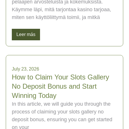
pelaajien arvosteluista ja kokemuksista.
Käymme läpi, mitä tarjontaa kasino tarjoaa,
miten sen käyttöliittymä toimii, ja mitkä
Leer más
July 23, 2026
How to Claim Your Slots Gallery
No Deposit Bonus and Start
Winning Today
In this article, we will guide you through the
process of claiming your slots gallery no
deposit bonus, ensuring you can get started
on your