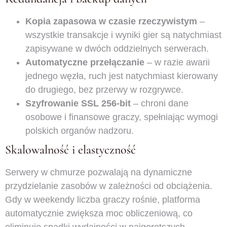
Kopia zapasowa w czasie rzeczywistym
–
wszystkie transakcje i wyniki gier są natychmiast
zapisywane w dwóch oddzielnych serwerach.
Automatyczne przełączanie
– w razie awarii
jednego węzła, ruch jest natychmiast kierowany
do drugiego, bez przerwy w rozgrywce.
Szyfrowanie SSL 256‑bit
– chroni dane
osobowe i finansowe graczy, spełniając wymogi
polskich organów nadzoru.
Skalowalność i elastyczność
Serwery w chmurze pozwalają na dynamiczne
przydzielanie zasobów w zależności od obciążenia.
Gdy w weekendy liczba graczy rośnie, platforma
automatycznie zwiększa moc obliczeniową, co
eliminuje spadki wydajności w najgorętszych