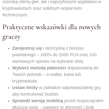
szeroką ofertą gier, ale i najszybszymi wypłatami w
kryptowalutach oraz solidnym wsparciem
technicznym.
Praktyczne wskazówki dla nowych
graczy
Zarejestruj się
i skorzystaj z bonusu
powitalnego – 200% do 2000 PLN oraz 100
darmowych spinów na wybrane sloty.
Wybierz metodę płatności
dopasowaną do
Twoich potrzeb – e‑wallet, karta lub
kryptowaluta.
Ustaw limity
w zakładce odpowiedzialnej gry,
aby kontrolować budżet.
Sprawdź wersję mobilną
przed rozpoczęciem
dłuższej sesji – zapewni to płynność i brak