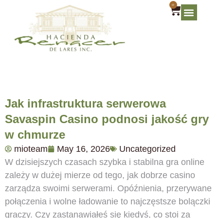
0
Jak infrastruktura serwerowa
Savaspin Casino podnosi jakość gry
w chmurze
mioteam
May 16, 2026
Uncategorized
W dzisiejszych czasach szybka i stabilna gra online
zależy w dużej mierze od tego, jak dobrze casino
zarządza swoimi serwerami. Opóźnienia, przerywane
połączenia i wolne ładowanie to najczęstsze bolączki
graczy. Czy zastanawiałeś się kiedyś, co stoi za