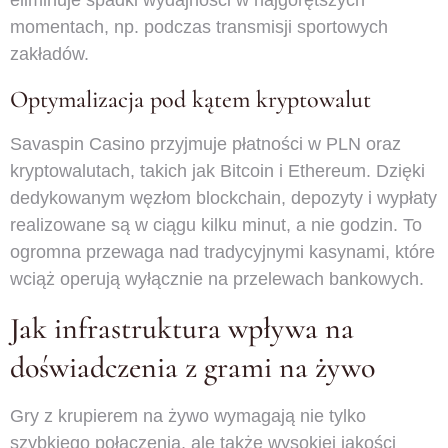
momentach, np. podczas transmisji sportowych
zakładów.
Optymalizacja pod kątem kryptowalut
Savaspin Casino przyjmuje płatności w PLN oraz
kryptowalutach, takich jak Bitcoin i Ethereum. Dzięki
dedykowanym węzłom blockchain, depozyty i wypłaty
realizowane są w ciągu kilku minut, a nie godzin. To
ogromna przewaga nad tradycyjnymi kasynami, które
wciąż operują wyłącznie na przelewach bankowych.
Jak infrastruktura wpływa na
doświadczenia z grami na żywo
Gry z krupierem na żywo wymagają nie tylko
szybkiego połączenia, ale także wysokiej jakości