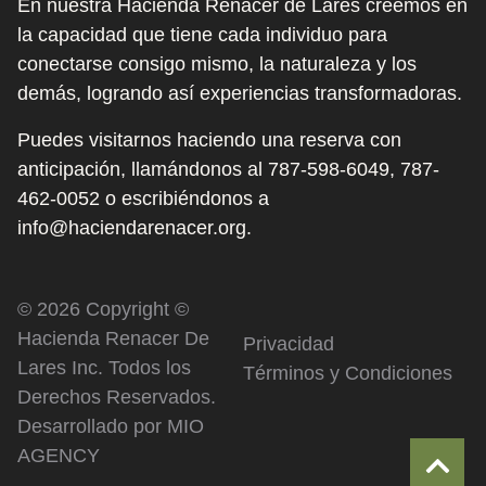
En nuestra Hacienda Renacer de Lares creemos en
la capacidad que tiene cada individuo para
conectarse consigo mismo, la naturaleza y los
demás, logrando así experiencias transformadoras.
Puedes visitarnos haciendo una reserva con
anticipación, llamándonos al
787-598-6049
,
787-
462-0052
o escribiéndonos a
info@haciendarenacer.org.
© 2026 Copyright ©
Hacienda Renacer De
Privacidad
Lares Inc. Todos los
Términos y Condiciones
Derechos Reservados.
Desarrollado por
MIO
AGENCY