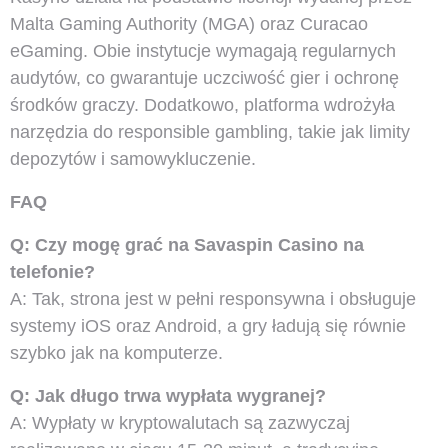
Malta Gaming Authority (MGA) oraz Curacao
eGaming. Obie instytucje wymagają regularnych
audytów, co gwarantuje uczciwość gier i ochronę
środków graczy. Dodatkowo, platforma wdrożyła
narzędzia do responsible gambling, takie jak limity
depozytów i samowykluczenie.
FAQ
Q: Czy mogę grać na Savaspin Casino na
telefonie?
A: Tak, strona jest w pełni responsywna i obsługuje
systemy iOS oraz Android, a gry ładują się równie
szybko jak na komputerze.
Q: Jak długo trwa wypłata wygranej?
A: Wypłaty w kryptowalutach są zazwyczaj