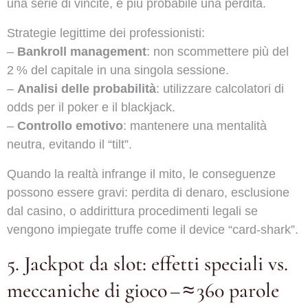
una serie di vincite, è più probabile una perdita.
Strategie legittime dei professionisti:
–
Bankroll management
: non scommettere più del
2 % del capitale in una singola sessione.
–
Analisi delle probabilità
: utilizzare calcolatori di
odds per il poker e il blackjack.
–
Controllo emotivo
: mantenere una mentalità
neutra, evitando il “tilt”.
Quando la realtà infrange il mito, le conseguenze
possono essere gravi: perdita di denaro, esclusione
dal casino, o addirittura procedimenti legali se
vengono impiegate truffe come il device “card‑shark”.
5. Jackpot da slot: effetti speciali vs.
meccaniche di gioco – ≈ 360 parole