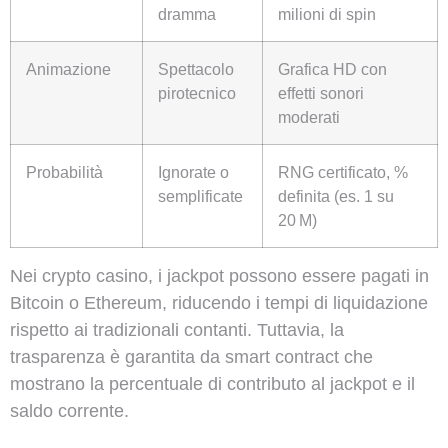
dramma
milioni di spin
Animazione
Spettacolo
Grafica HD con
pirotecnico
effetti sonori
moderati
Probabilità
Ignorate o
RNG certificato, %
semplificate
definita (es. 1 su
20 M)
Nei crypto casino, i jackpot possono essere pagati in
Bitcoin o Ethereum, riducendo i tempi di liquidazione
rispetto ai tradizionali contanti. Tuttavia, la
trasparenza è garantita da smart contract che
mostrano la percentuale di contributo al jackpot e il
saldo corrente.