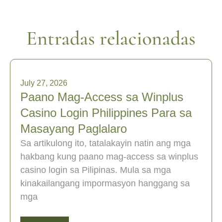
Entradas relacionadas
July 27, 2026
Paano Mag-Access sa Winplus
Casino Login Philippines Para sa
Masayang Paglalaro
Sa artikulong ito, tatalakayin natin ang mga
hakbang kung paano mag-access sa winplus
casino login sa Pilipinas. Mula sa mga
kinakailangang impormasyon hanggang sa
mga