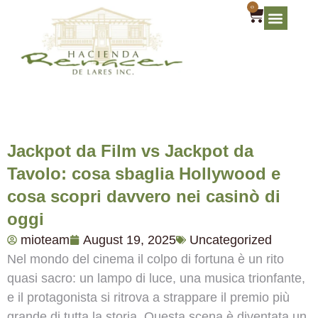
0
Jackpot da Film vs Jackpot da
Tavolo: cosa sbaglia Hollywood e
cosa scopri davvero nei casinò di
oggi
mioteam
August 19, 2025
Uncategorized
Nel mondo del cinema il colpo di fortuna è un rito
quasi sacro: un lampo di luce, una musica trionfante,
e il protagonista si ritrova a strappare il premio più
grande di tutta la storia. Questa scena è diventata un