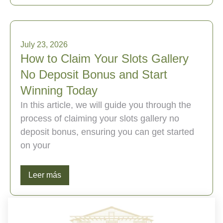
July 23, 2026
How to Claim Your Slots Gallery
No Deposit Bonus and Start
Winning Today
In this article, we will guide you through the
process of claiming your slots gallery no
deposit bonus, ensuring you can get started
on your
Leer más