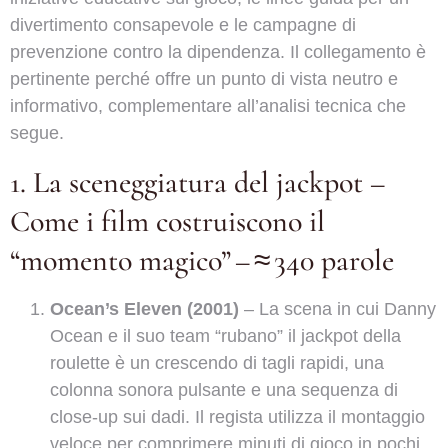
divertimento consapevole e le campagne di
prevenzione contro la dipendenza. Il collegamento è
pertinente perché offre un punto di vista neutro e
informativo, complementare all’analisi tecnica che
segue.
1. La sceneggiatura del jackpot –
Come i film costruiscono il
“momento magico” – ≈ 340 parole
Ocean’s Eleven (2001)
– La scena in cui Danny
Ocean e il suo team “rubano” il jackpot della
roulette è un crescendo di tagli rapidi, una
colonna sonora pulsante e una sequenza di
close‑up sui dadi. Il regista utilizza il montaggio
veloce per comprimere minuti di gioco in pochi