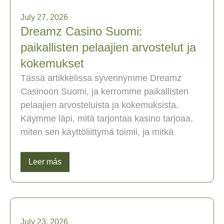
July 27, 2026
Dreamz Casino Suomi:
paikallisten pelaajien arvostelut ja
kokemukset
Tässä artikkelissa syvennymme Dreamz
Casinoon Suomi, ja kerromme paikallisten
pelaajien arvosteluista ja kokemuksista.
Käymme läpi, mitä tarjontaa kasino tarjoaa,
miten sen käyttöliittymä toimii, ja mitkä
Leer más
July 23, 2026