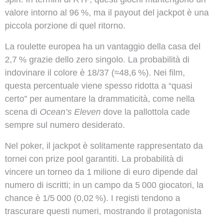
valore intorno al 96 %, ma il payout del jackpot è una
piccola porzione di quel ritorno.
La roulette europea ha un vantaggio della casa del
2,7 % grazie dello zero singolo. La probabilità di
indovinare il colore è 18/37 (≈48,6 %). Nei film,
questa percentuale viene spesso ridotta a “quasi
certo” per aumentare la drammaticità, come nella
scena di
Ocean’s Eleven
dove la pallottola cade
sempre sul numero desiderato.
Nel poker, il jackpot è solitamente rappresentato da
tornei con prize pool garantiti. La probabilità di
vincere un torneo da 1 milione di euro dipende dal
numero di iscritti; in un campo da 5 000 giocatori, la
chance è 1/5 000 (0,02 %). I registi tendono a
trascurare questi numeri, mostrando il protagonista