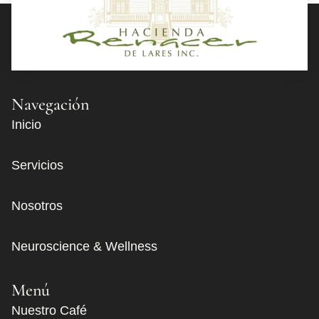
Navegación
Inicio
Servicios
Nosotros
Neuroscience & Wellness
Menú
Nuestro Café