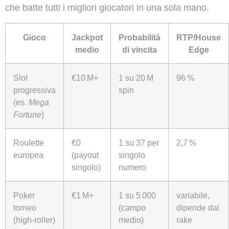
che batte tutti i migliori giocatori in una sola mano.
Gioco
Jackpot
Probabilità
RTP/House
medio
di vincita
Edge
Slot
€10 M+
1 su 20 M
96 %
progressiva
spin
(es.
Mega
Fortune
)
Roulette
€0
1 su 37 per
2,7 %
europea
(payout
singolo
singolo)
numero
Poker
€1 M+
1 su 5 000
variabile,
torneo
(campo
dipende dal
(high‑roller)
medio)
rake