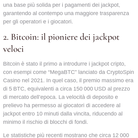
una base più solida per i pagamenti dei jackpot,
garantendo al contempo una maggiore trasparenza
per gli operatori e i giocatori.
2. Bitcoin: il pioniere dei jackpot
veloci
Bitcoin è stato il primo a introdurre i jackpot cripto,
con esempi come “MegaBTC” lanciato da CryptoSpin
Casino nel 2021. In quel caso, il premio massimo era
di 5 BTC, equivalenti a circa 150 000 USD al prezzo
di mercato dell’epoca. La velocità di deposito e
prelievo ha permesso ai giocatori di accedere al
jackpot entro 10 minuti dalla vincita, riducendo al
minimo il rischio di blocchi di fondi.
Le statistiche più recenti mostrano che circa 12 000