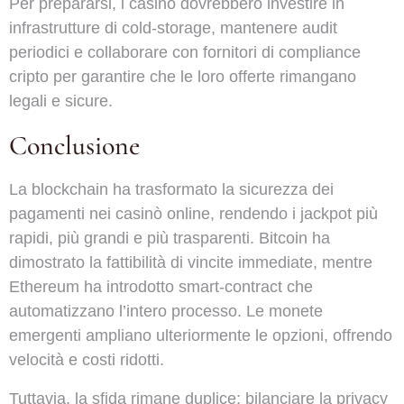
Per prepararsi, i casinò dovrebbero investire in
infrastrutture di cold‑storage, mantenere audit
periodici e collaborare con fornitori di compliance
cripto per garantire che le loro offerte rimangano
legali e sicure.
Conclusione
La blockchain ha trasformato la sicurezza dei
pagamenti nei casinò online, rendendo i jackpot più
rapidi, più grandi e più trasparenti. Bitcoin ha
dimostrato la fattibilità di vincite immediate, mentre
Ethereum ha introdotto smart‑contract che
automatizzano l’intero processo. Le monete
emergenti ampliano ulteriormente le opzioni, offrendo
velocità e costi ridotti.
Tuttavia, la sfida rimane duplice: bilanciare la privacy