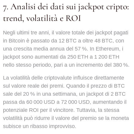
7. Analisi dei dati sui jackpot cripto:
trend, volatilità e ROI
Negli ultimi tre anni, il valore totale dei jackpot pagati
in Bitcoin è passato da 12 BTC a oltre 48 BTC, con
una crescita media annua del 57 %. In Ethereum, i
jackpot sono aumentati da 250 ETH a 1 200 ETH
nello stesso periodo, pari a un incremento del 380 %.
La volatilità delle criptovalute influisce direttamente
sul valore reale dei premi. Quando il prezzo di BTC
sale del 20 % in una settimana, un jackpot di 2 BTC
passa da 60 000 USD a 72 000 USD, aumentando il
potenziale ROI per il vincitore. Tuttavia, la stessa
volatilità può ridurre il valore del premio se la moneta
subisce un ribasso improvviso.