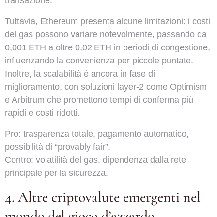
transazione.
Tuttavia, Ethereum presenta alcune limitazioni: i costi
del gas possono variare notevolmente, passando da
0,001 ETH a oltre 0,02 ETH in periodi di congestione,
influenzando la convenienza per piccole puntate.
Inoltre, la scalabilità è ancora in fase di
miglioramento, con soluzioni layer‑2 come Optimism
e Arbitrum che promettono tempi di conferma più
rapidi e costi ridotti.
Pro: trasparenza totale, pagamento automatico,
possibilità di “provably fair”.
Contro: volatilità del gas, dipendenza dalla rete
principale per la sicurezza.
4. Altre criptovalute emergenti nel
mondo del gioco d’azzardo