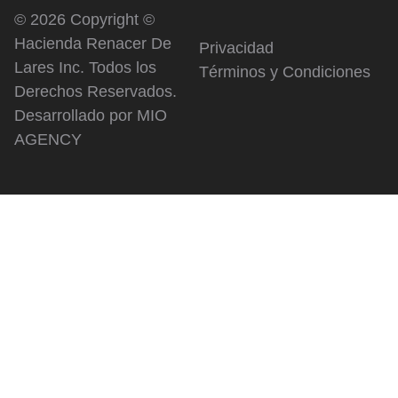
© 2026 Copyright ©
Hacienda Renacer De
Privacidad
Lares Inc. Todos los
Términos y Condiciones
Derechos Reservados.
Desarrollado por
MIO
AGENCY