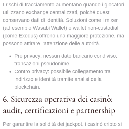
I rischi di tracciamento aumentano quando i giocatori
utilizzano exchange centralizzati, poiché questi
conservano dati di identità. Soluzioni come i mixer
(ad esempio Wasabi Wallet) o wallet non‑custodial
(come Exodus) offrono una maggiore protezione, ma
possono attirare l’attenzione delle autorità.
Pro privacy: nessun dato bancario condiviso,
transazioni pseudonime.
Contro privacy: possibile collegamento tra
indirizzo e identità tramite analisi della
blockchain.
6. Sicurezza operativa dei casinò:
audit, certificazioni e partnership
Per garantire la solidità dei jackpot, i casinò cripto si