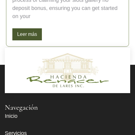
process of claiming your slots gallery no
deposit bonus, ensuring you can get started
on your
Leer más
Navegación
Inicio
Servicios