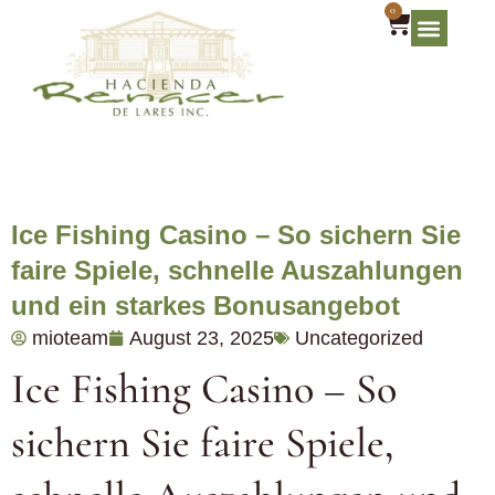
0
Ice Fishing Casino – So sichern Sie
faire Spiele, schnelle Auszahlungen
und ein starkes Bonusangebot
mioteam
August 23, 2025
Uncategorized
Ice Fishing Casino – So
sichern Sie faire Spiele,