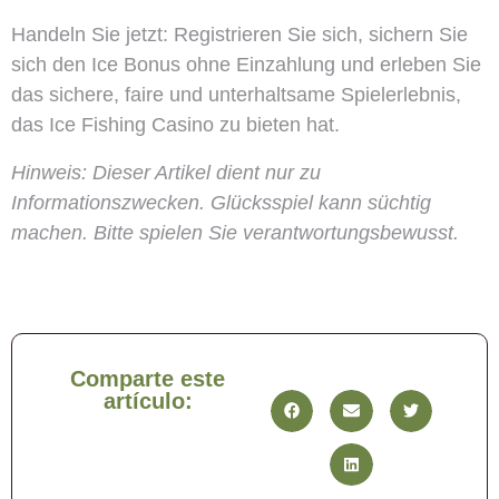
Handeln Sie jetzt: Registrieren Sie sich, sichern Sie
sich den Ice Bonus ohne Einzahlung und erleben Sie
das sichere, faire und unterhaltsame Spielerlebnis,
das Ice Fishing Casino zu bieten hat.
Hinweis: Dieser Artikel dient nur zu
Informationszwecken. Glücksspiel kann süchtig
machen. Bitte spielen Sie verantwortungsbewusst.
Comparte este
artículo: