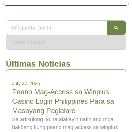
Últimas Noticias
July 27, 2026
Paano Mag-Access sa Winplus
Casino Login Philippines Para sa
Masayang Paglalaro
Sa artikulong ito, tatalakayin natin ang mga
hakbang kung paano mag-access sa winplus