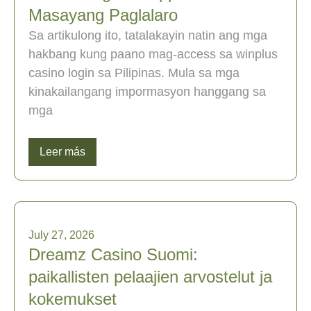
Masayang Paglalaro
Sa artikulong ito, tatalakayin natin ang mga
hakbang kung paano mag-access sa winplus
casino login sa Pilipinas. Mula sa mga
kinakailangang impormasyon hanggang sa
mga
Leer más
July 27, 2026
Dreamz Casino Suomi:
paikallisten pelaajien arvostelut ja
kokemukset