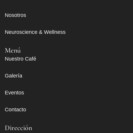
Nosotros
Neuroscience & Wellness
Menú
Nuestro Café
Galería
Eventos
Contacto
Dirección