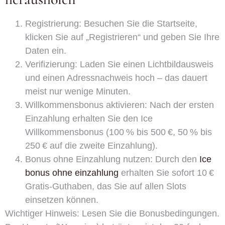
Registrierung: Besuchen Sie die Startseite,
klicken Sie auf „Registrieren“ und geben Sie Ihre
Daten ein.
Verifizierung: Laden Sie einen Lichtbildausweis
und einen Adressnachweis hoch – das dauert
meist nur wenige Minuten.
Willkommensbonus aktivieren: Nach der ersten
Einzahlung erhalten Sie den Ice
Willkommensbonus (100 % bis 500 €, 50 % bis
250 € auf die zweite Einzahlung).
Bonus ohne Einzahlung nutzen: Durch den
Ice
bonus ohne einzahlung
erhalten Sie sofort 10 €
Gratis‑Guthaben, das Sie auf allen Slots
einsetzen können.
Wichtiger Hinweis: Lesen Sie die Bonusbedingungen.