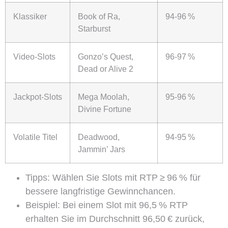
Klassiker
Book of Ra,
94‑96 %
Starburst
Video‑Slots
Gonzo’s Quest,
96‑97 %
Dead or Alive 2
Jackpot‑Slots
Mega Moolah,
95‑96 %
Divine Fortune
Volatile Titel
Deadwood,
94‑95 %
Jammin’ Jars
Tipps: Wählen Sie Slots mit RTP ≥ 96 % für
bessere langfristige Gewinnchancen.
Beispiel: Bei einem Slot mit 96,5 % RTP
erhalten Sie im Durchschnitt 96,50 € zurück,