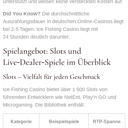
unterstützt und weisen keine versteckten Kosten auf.
Did You Know?
Die durchschnittliche
Auszahlungsdauer in deutschen Online‑Casinos liegt
bei 2‑5 Tagen. Ice Fishing Casino liegt mit
24 Stunden deutlich darunter.
Spielangebot: Slots und
Live‑Dealer‑Spiele im Überblick
Slots – Vielfalt für jeden Geschmack
Ice Fishing Casino bietet über 1 500 Slots von
führenden Entwicklern wie NetEnt, Play’n GO und
Microgaming. Die Bibliothek enthält:
Kategorie
Beispielspiele
RTP‑Spanne