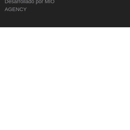
Desarrollado por
MIO
AGENCY