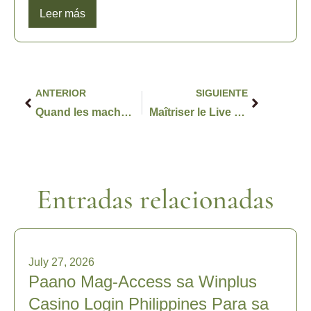
Leer más
ANTERIOR
SIGUIENTE
Quand les machines à sous classiques rencontrent les slots modernes : l’impact des jeux avec croupiers en direct sur le portefeuille des joueurs
Maîtriser le Live Casino et le Cashback sur Stake Casino : Guide complet pour les joueurs crypto
Entradas relacionadas
July 27, 2026
Paano Mag-Access sa Winplus
Casino Login Philippines Para sa