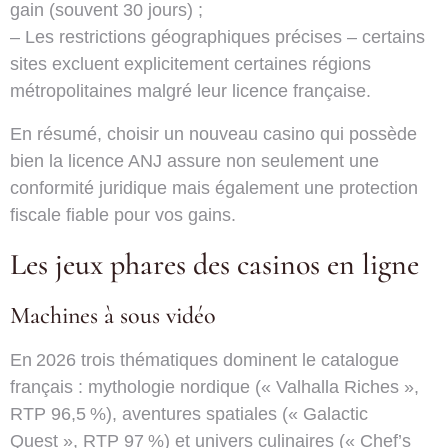
gain (souvent 30 jours) ;
– Les restrictions géographiques précises – certains
sites excluent explicitement certaines régions
métropolitaines malgré leur licence française.
En résumé, choisir un nouveau casino qui possède
bien la licence ANJ assure non seulement une
conformité juridique mais également une protection
fiscale fiable pour vos gains.
Les jeux phares des casinos en ligne
Machines à sous vidéo
En 2026 trois thématiques dominent le catalogue
français : mythologie nordique (« Valhalla Riches »,
RTP 96,5 %), aventures spatiales (« Galactic
Quest », RTP 97 %) et univers culinaires (« Chef’s