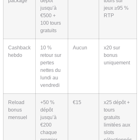
package
dépôt
tours sur
jusqu’à
jeux ≥95 %
€500 +
RTP
100 tours
gratuits
Cashback
10 %
Aucun
x20 sur
hebdo
retour sur
bonus
pertes
uniquement
nettes du
lundi au
vendredi
Reload
+50 %
€15
x25 dépôt +
bonus
dépôt
tours
mensuel
jusqu’à
gratuits
€200
limitées aux
chaque
slots
premier
sélectionnés