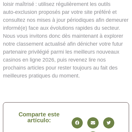
loisir maîtrisé : utilisez régulièrement les outils
auto‑exclusion proposés par votre site préféré et
consultez nos mises à jour périodiques afin demeurer
informé(e) face aux évolutions rapides du secteur.
Nous vous invitons donc dès maintenant à explorer
notre classement actualisé afin dénicher votre futur
partenaire privilégié parmi les meilleurs nouveaux
casinos en ligne 2026, puis revenez lire nos
prochains articles pour rester toujours au fait des
meilleures pratiques du moment.
Comparte este
artículo: