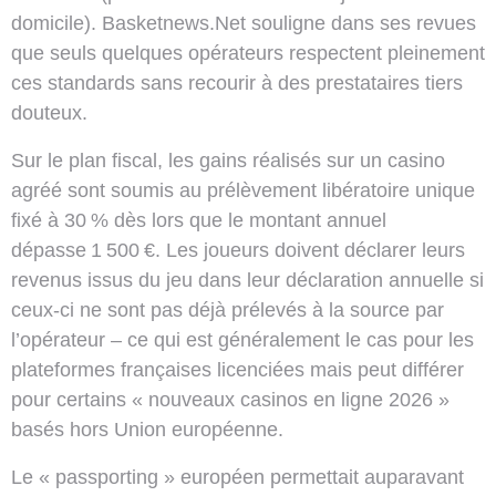
domicile). Basketnews.Net souligne dans ses revues
que seuls quelques opérateurs respectent pleinement
ces standards sans recourir à des prestataires tiers
douteux.
Sur le plan fiscal, les gains réalisés sur un casino
agréé sont soumis au prélèvement libératoire unique
fixé à 30 % dès lors que le montant annuel
dépasse 1 500 €. Les joueurs doivent déclarer leurs
revenus issus du jeu dans leur déclaration annuelle si
ceux‑ci ne sont pas déjà prélevés à la source par
l’opérateur – ce qui est généralement le cas pour les
plateformes françaises licenciées mais peut différer
pour certains « nouveaux casinos en ligne 2026 »
basés hors Union européenne.
Le « passporting » européen permettait auparavant