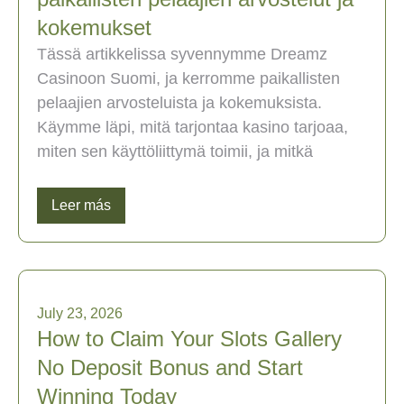
kokemukset
Tässä artikkelissa syvennymme Dreamz
Casinoon Suomi, ja kerromme paikallisten
pelaajien arvosteluista ja kokemuksista.
Käymme läpi, mitä tarjontaa kasino tarjoaa,
miten sen käyttöliittymä toimii, ja mitkä
Leer más
July 23, 2026
How to Claim Your Slots Gallery
No Deposit Bonus and Start
Winning Today