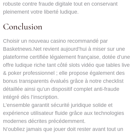
robuste contre fraude digitale tout en conservant
pleinement votre liberté ludique.
Conclusion
Choisir un nouveau casino recommandé par
Basketnews.Net revient aujourd’hui à miser sur une
plateforme certifiée légalement française, dotée d’une
offre ludique riche tant côté slots vidéo que tables live
& poker professionnel ; elle propose également des
bonus transparents évalués grâce à notre checklist
détaillée ainsi qu’un dispositif complet anti‑fraude
intégré dès l’inscription.
L’ensemble garantit sécurité juridique solide et
expérience utilisateur fluide grâce aux technologies
modernes décrites précédemment.
N’oubliez jamais que jouer doit rester avant tout un