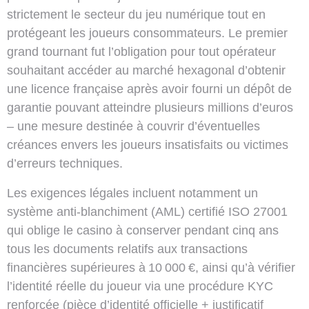
strictement le secteur du jeu numérique tout en
protégeant les joueurs consommateurs. Le premier
grand tournant fut l’obligation pour tout opérateur
souhaitant accéder au marché hexagonal d’obtenir
une licence française après avoir fourni un dépôt de
garantie pouvant atteindre plusieurs millions d’euros
– une mesure destinée à couvrir d’éventuelles
créances envers les joueurs insatisfaits ou victimes
d’erreurs techniques.
Les exigences légales incluent notamment un
système anti‑blanchiment (AML) certifié ISO 27001
qui oblige le casino à conserver pendant cinq ans
tous les documents relatifs aux transactions
financières supérieures à 10 000 €, ainsi qu’à vérifier
l’identité réelle du joueur via une procédure KYC
renforcée (pièce d’identité officielle + justificatif