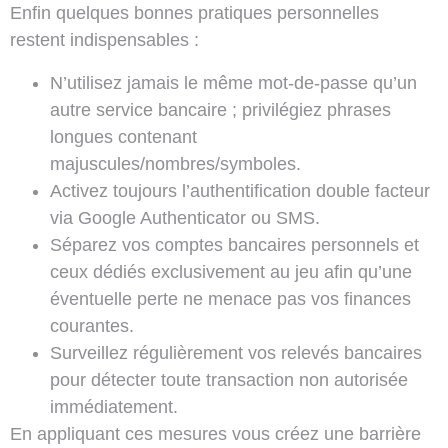
Enfin quelques bonnes pratiques personnelles
restent indispensables :
N’utilisez jamais le même mot‑de‑passe qu’un
autre service bancaire ; privilégiez phrases
longues contenant
majuscules/nombres/symboles.
Activez toujours l’authentification double facteur
via Google Authenticator ou SMS.
Séparez vos comptes bancaires personnels et
ceux dédiés exclusivement au jeu afin qu’une
éventuelle perte ne menace pas vos finances
courantes.
Surveillez régulièrement vos relevés bancaires
pour détecter toute transaction non autorisée
immédiatement.
En appliquant ces mesures vous créez une barrière