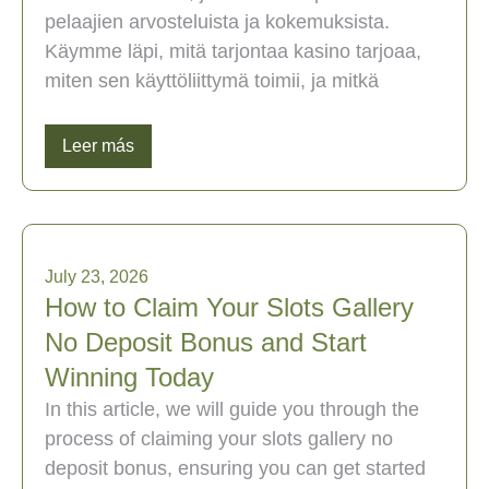
pelaajien arvosteluista ja kokemuksista.
Käymme läpi, mitä tarjontaa kasino tarjoaa,
miten sen käyttöliittymä toimii, ja mitkä
Leer más
July 23, 2026
How to Claim Your Slots Gallery
No Deposit Bonus and Start
Winning Today
In this article, we will guide you through the
process of claiming your slots gallery no
deposit bonus, ensuring you can get started