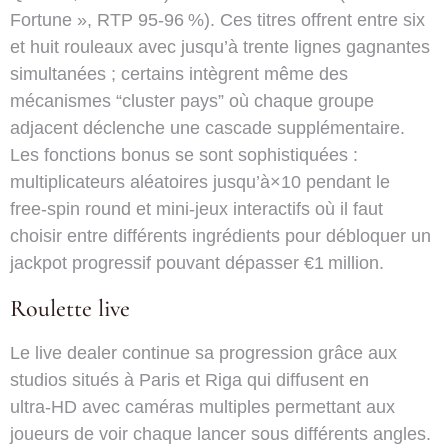
Fortune », RTP 95‑96 %). Ces titres offrent entre six
et huit rouleaux avec jusqu’à trente lignes gagnantes
simultanées ; certains intègrent même des
mécanismes “cluster pays” où chaque groupe
adjacent déclenche une cascade supplémentaire.
Les fonctions bonus se sont sophisti­quées :
multiplicateurs aléatoires jusqu’à×10 pendant le
free‑spin round et mini‑jeux interactifs où il faut
choisir entre différents ingrédients pour débloquer un
jackpot progressif pouvant dépasser €1 million.
Roulette live
Le live dealer continue sa progression grâce aux
studios situés à Paris et Riga qui diffusent en
ultra‑HD avec caméras multiples permettant aux
joueurs de voir chaque lancer sous différents angles.