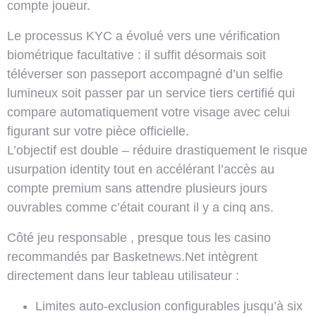
compte joueur.
Le processus KYC a évolué vers une vérification
biométrique facultative : il suffit désormais soit
téléverser son passeport accompagné d’un selfie
lumineux soit passer par un service tiers certifié qui
compare automatiquement votre visage avec celui
figurant sur votre pièce officielle.
L’objectif est double – réduire drastiquement le risque
usurpation identity tout en accélérant l’accès au
compte premium sans attendre plusieurs jours
ouvrables comme c’était courant il y a cinq ans.
Côté jeu responsable , presque tous les casino
recommandés par Basketnews.Net intègrent
directement dans leur tableau utilisateur :
Limites auto‑exclusion configurables jusqu’à six