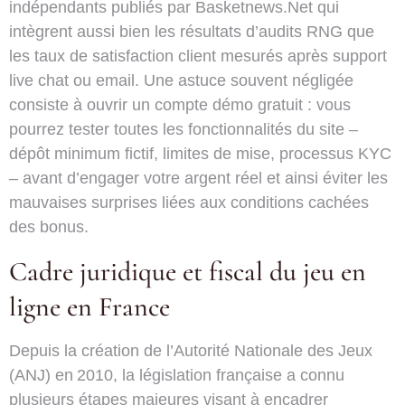
indépendants publiés par Basketnews.Net qui
intègrent aussi bien les résultats d’audits RNG que
les taux de satisfaction client mesurés après support
live chat ou email. Une astuce souvent négligée
consiste à ouvrir un compte démo gratuit : vous
pourrez tester toutes les fonctionnalités du site –
dépôt minimum fictif, limites de mise, processus KYC
– avant d’engager votre argent réel et ainsi éviter les
mauvaises surprises liées aux conditions cachées
des bonus.
Cadre juridique et fiscal du jeu en
ligne en France
Depuis la création de l’Autorité Nationale des Jeux
(ANJ) en 2010, la législation française a connu
plusieurs étapes majeures visant à encadrer