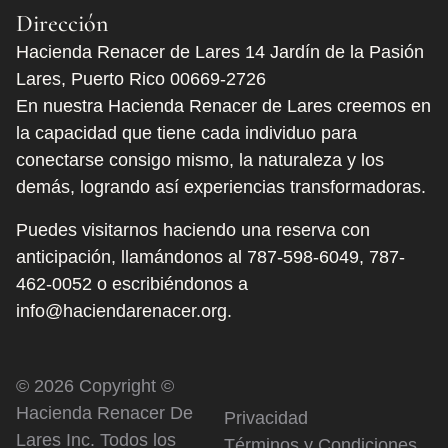
Dirección
Hacienda Renacer de Lares 14 Jardín de la Pasión
Lares, Puerto Rico 00669-2726
En nuestra Hacienda Renacer de Lares creemos en
la capacidad que tiene cada individuo para
conectarse consigo mismo, la naturaleza y los
demás, logrando así experiencias transformadoras.
Puedes visitarnos haciendo una reserva con
anticipación, llamándonos al
787-598-6049
,
787-
462-0052
o escribiéndonos a
info@haciendarenacer.org.
© 2026 Copyright ©
Hacienda Renacer De
Privacidad
Lares Inc. Todos los
Términos y Condiciones