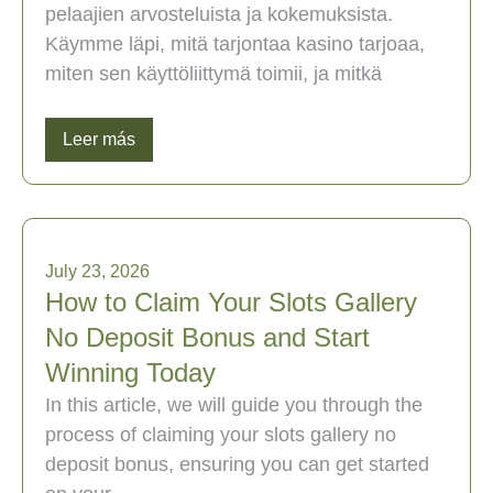
pelaajien arvosteluista ja kokemuksista.
Käymme läpi, mitä tarjontaa kasino tarjoaa,
miten sen käyttöliittymä toimii, ja mitkä
Leer más
July 23, 2026
How to Claim Your Slots Gallery
No Deposit Bonus and Start
Winning Today
In this article, we will guide you through the
process of claiming your slots gallery no
deposit bonus, ensuring you can get started