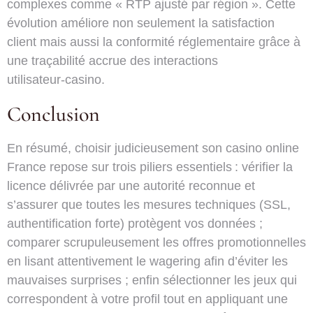
complexes comme « RTP ajusté par région ». Cette
évolution améliore non seulement la satisfaction
client mais aussi la conformité réglementaire grâce à
une traçabilité accrue des interactions
utilisateur‑casino.
Conclusion
En résumé, choisir judicieusement son casino online
France repose sur trois piliers essentiels : vérifier la
licence délivrée par une autorité reconnue et
s’assurer que toutes les mesures techniques (SSL,
authentification forte) protègent vos données ;
comparer scrupuleusement les offres promotionnelles
en lisant attentivement le wagering afin d’éviter les
mauvaises surprises ; enfin sélectionner les jeux qui
correspondent à votre profil tout en appliquant une