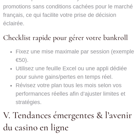
promotions sans conditions cachées pour le marché
français, ce qui facilite votre prise de décision
éclairée.
Checklist rapide pour gérer votre bankroll
Fixez une mise maximale par session (exemple
€50).
Utilisez une feuille Excel ou une appli dédiée
pour suivre gains/pertes en temps réel.
Révisez votre plan tous les mois selon vos
performances réelles afin d’ajuster limites et
stratégies.
V. Tendances émergentes & l’avenir
du casino en ligne