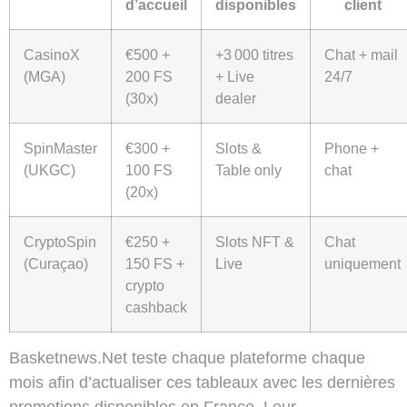
d’accueil
disponibles
client
CasinoX
€500 +
+3 000 titres
Chat + mail
(MGA)
200 FS
+ Live
24/7
(30x)
dealer
SpinMaster
€300 +
Slots &
Phone +
(UKGC)
100 FS
Table only
chat
(20x)
CryptoSpin
€250 +
Slots NFT &
Chat
(Curaçao)
150 FS +
Live
uniquement
crypto
cashback
Basketnews.Net teste chaque plateforme chaque
mois afin d’actualiser ces tableaux avec les dernières
promotions disponibles en France. Leur