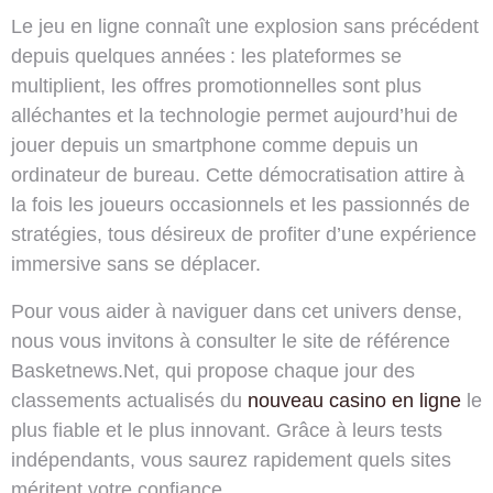
Le jeu en ligne connaît une explosion sans précédent
depuis quelques années : les plateformes se
multiplient, les offres promotionnelles sont plus
alléchantes et la technologie permet aujourd’hui de
jouer depuis un smartphone comme depuis un
ordinateur de bureau. Cette démocratisation attire à
la fois les joueurs occasionnels et les passionnés de
stratégies, tous désireux de profiter d’une expérience
immersive sans se déplacer.
Pour vous aider à naviguer dans cet univers dense,
nous vous invitons à consulter le site de référence
Basketnews.Net, qui propose chaque jour des
classements actualisés du
nouveau casino en ligne
le
plus fiable et le plus innovant. Grâce à leurs tests
indépendants, vous saurez rapidement quels sites
méritent votre confiance.