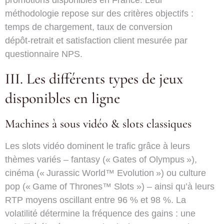
méthodologie repose sur des critères objectifs :
temps de chargement, taux de conversion
dépôt‑retrait et satisfaction client mesurée par
questionnaire NPS.
III. Les différents types de jeux
disponibles en ligne
Machines à sous vidéo & slots classiques
Les slots vidéo dominent le trafic grâce à leurs
thèmes variés – fantasy (« Gates of Olympus »),
cinéma (« Jurassic World™ Evolution ») ou culture
pop (« Game of Thrones™ Slots ») – ainsi qu’à leurs
RTP moyens oscillant entre 96 % et 98 %. La
volatilité détermine la fréquence des gains : une