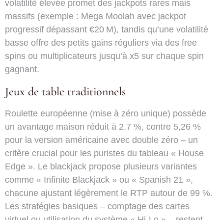
volatilité élevée promet des jackpots rares mais
massifs (exemple : Mega Moolah avec jackpot
progressif dépassant €20 M), tandis qu’une volatilité
basse offre des petits gains réguliers via des free
spins ou multiplicateurs jusqu’à x5 sur chaque spin
gagnant.
Jeux de table traditionnels
Roulette européenne (mise à zéro unique) possède
un avantage maison réduit à 2,7 %, contre 5,26 %
pour la version américaine avec double zéro – un
critère crucial pour les puristes du tableau « House
Edge ». Le blackjack propose plusieurs variantes
comme « Infinite Blackjack » ou « Spanish 21 »,
chacune ajustant légèrement le RTP autour de 99 %.
Les stratégies basiques – comptage des cartes
virtuel ou utilisation du système « Hi‑Lo » – restent