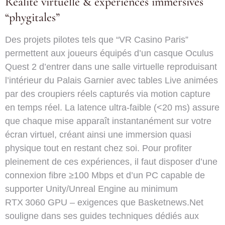
Réalité virtuelle & expériences immersives
“phygitales”
Des projets pilotes tels que “VR Casino Paris”
permettent aux joueurs équipés d’un casque Oculus
Quest 2 d’entrer dans une salle virtuelle reproduisant
l’intérieur du Palais Garnier avec tables Live animées
par des croupiers réels capturés via motion capture
en temps réel. La latence ultra‑faible (<20 ms) assure
que chaque mise apparaît instantanément sur votre
écran virtuel, créant ainsi une immersion quasi
physique tout en restant chez soi. Pour profiter
pleinement de ces expériences, il faut disposer d’une
connexion fibre ≥100 Mbps et d’un PC capable de
supporter Unity/Unreal Engine au minimum
RTX 3060 GPU – exigences que Basketnews.Net
souligne dans ses guides techniques dédiés aux