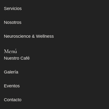
Servicios
Nosotros
Neuroscience & Wellness
Menú
Nuestro Café
Galería
Eventos
Contacto