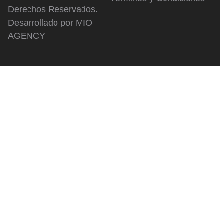
Derechos Reservados.
Desarrollado por
MIO
AGENCY