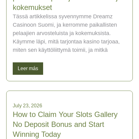
kokemukset
Tässä artikkelissa syvennymme Dreamz
Casinoon Suomi, ja kerromme paikallisten
pelaajien arvosteluista ja kokemuksista.
Käymme läpi, mitä tarjontaa kasino tarjoaa,
miten sen käyttöliittymä toimii, ja mitkä
Leer más
July 23, 2026
How to Claim Your Slots Gallery
No Deposit Bonus and Start
Winning Today