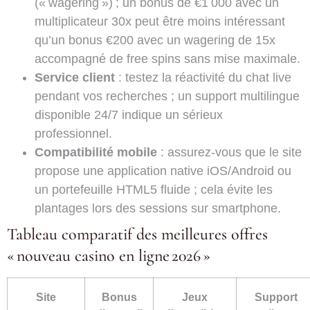
(« wagering ») ; un bonus de €1 000 avec un
multiplicateur 30x peut être moins intéressant
qu’un bonus €200 avec un wagering de 15x
accompagné de free spins sans mise maximale.
Service client
: testez la réactivité du chat live
pendant vos recherches ; un support multilingue
disponible 24/7 indique un sérieux
professionnel.
Compatibilité mobile
: assurez‑vous que le site
propose une application native iOS/Android ou
un portefeuille HTML5 fluide ; cela évite les
plantages lors des sessions sur smartphone.
Tableau comparatif des meilleures offres
« nouveau casino en ligne 2026 »
Site
Bonus
Jeux
Support