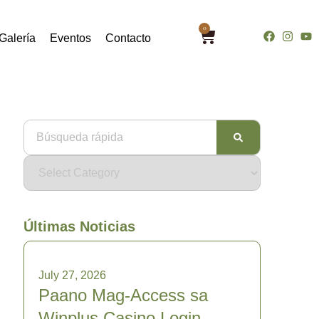
0
Galería
Eventos
Contacto
Últimas Noticias
July 27, 2026
Paano Mag-Access sa
Winplus Casino Login