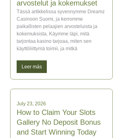
arvostelut ja kokemukset
Tässä artikkelissa syvennymme Dreamz
Casinoon Suomi, ja kerromme
paikallisten pelaajien arvosteluista ja
kokemuksista. Käymme läpi, mitä
tarjontaa kasino tarjoaa, miten sen
käyttöliittymä toimii, ja mitkä
Leer más
July 23, 2026
How to Claim Your Slots
Gallery No Deposit Bonus
and Start Winning Today