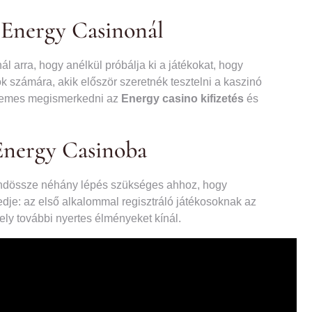
 Energy Casinonál
ál arra, hogy anélkül próbálja ki a játékokat, hogy
ok számára, akik először szeretnék tesztelni a kaszinó
rdemes megismerkedni az
Energy casino kifizetés
és
 Energy Casinoba
ndössze néhány lépés szükséges ahhoz, hogy
edje: az első alkalommal regisztráló játékosoknak az
ely további nyertes élményeket kínál.