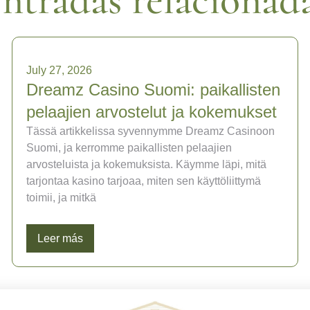
ntradas relacionad
July 27, 2026
Dreamz Casino Suomi: paikallisten
pelaajien arvostelut ja kokemukset
Tässä artikkelissa syvennymme Dreamz Casinoon
Suomi, ja kerromme paikallisten pelaajien
arvosteluista ja kokemuksista. Käymme läpi, mitä
tarjontaa kasino tarjoaa, miten sen käyttöliittymä
toimii, ja mitkä
Leer más