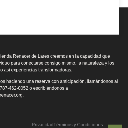
ienda Renacer de Lares creemos en la capacidad que
viduo para conectarse consigo mismo, la naturaleza y los
o así experiencias transformadoras.
nos haciendo una reserva con anticipación, llamándonos al
787-462-0052
o escribiéndonos a
enacer.org.
Privacidad
Términos y Condiciones