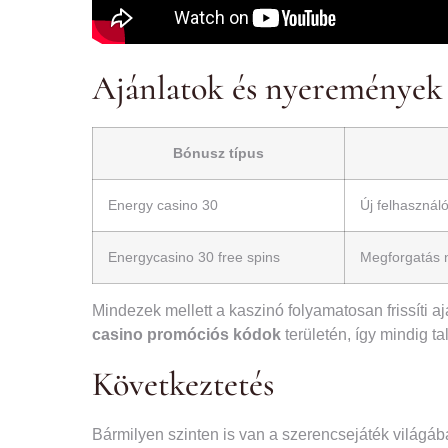
Ajánlatok és nyeremények
Bónusz típus
Energy casino 30
Új felhasznál
Energycasino 30 free spins
Megforgatás 
Mindezek mellett a kaszinó folyamatosan frissíti aj
casino promóciós kódok
területén, így mindig ta
Következtetés
Bármilyen szinten is van a szerencsejáték világá