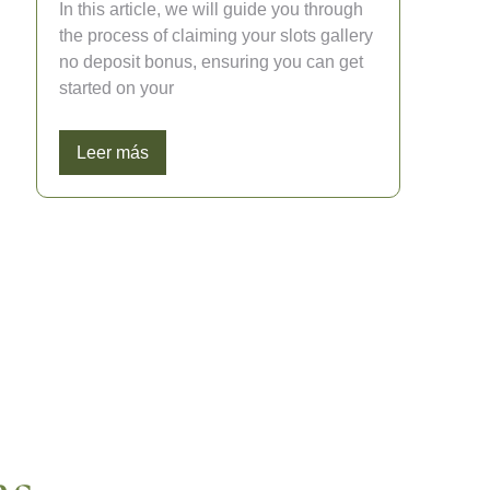
In this article, we will guide you through
the process of claiming your slots gallery
no deposit bonus, ensuring you can get
started on your
Leer más