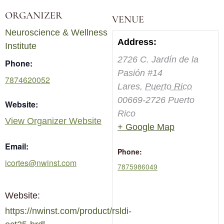
ORGANIZER
VENUE
Neuroscience & Wellness
Address:
Institute
2726 C. Jardín de la
Phone:
Pasión #14
7874620052
Lares
,
Puerto Rico
00669-2726
Puerto
Website:
Rico
View Organizer Website
+ Google Map
Email:
Phone:
icortes@nwinst.com
7875986049
Website:
https://nwinst.com/product/rsldi-