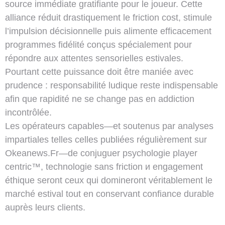
source immédiate gratifiante pour le joueur. Cette
alliance réduit drastiquement le friction cost, stimule
l’impulsion décisionnelle puis alimente efficacement
programmes fidélité conçus spécialement pour
répondre aux attentes sensorielles estivales.
Pourtant cette puissance doit être maniée avec
prudence : responsabilité ludique reste indispensable
afin que rapidité ne se change pas en addiction
incontrôlée.
Les opérateurs capables—et soutenus par analyses
impartiales telles celles publiées régulièrement sur
Okeanews.Fr—de conjuguer psychologie player
centric™, technologie sans friction и engagement
éthique seront ceux qui domineront véritablement le
marché estival tout en conservant confiance durable
auprès leurs clients.