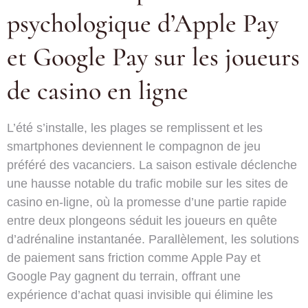
psychologique d’Apple Pay
et Google Pay sur les joueurs
de casino en ligne
L’été s’installe, les plages se remplissent et les
smartphones deviennent le compagnon de jeu
préféré des vacanciers. La saison estivale déclenche
une hausse notable du trafic mobile sur les sites de
casino en‑ligne, où la promesse d’une partie rapide
entre deux plongeons séduit les joueurs en quête
d’adrénaline instantanée. Parallèlement, les solutions
de paiement sans friction comme Apple Pay et
Google Pay gagnent du terrain, offrant une
expérience d’achat quasi invisible qui élimine les