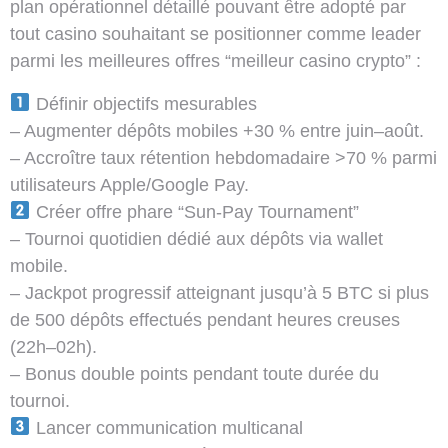
plan opérationnel détaillé pouvant être adopté par
tout casino souhaitant se positionner comme leader
parmi les meilleures offres “meilleur casino crypto” :
Définir objectifs mesurables
– Augmenter dépôts mobiles +30 % entre juin–août.
– Accroître taux rétention hebdomadaire >70 % parmi
utilisateurs Apple/Google Pay.
Créer offre phare “Sun‑Pay Tournament”
– Tournoi quotidien dédié aux dépôts via wallet
mobile.
– Jackpot progressif atteignant jusqu’à 5 BTC si plus
de 500 dépôts effectués pendant heures creuses
(22h–02h).
– Bonus double points pendant toute durée du
tournoi.
Lancer communication multicanal