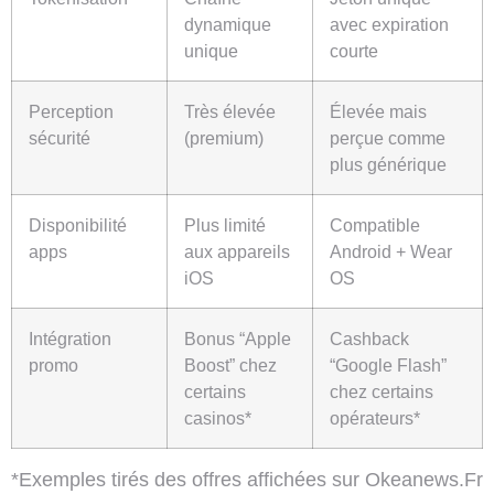
dynamique
avec expiration
unique
courte
Perception
Très élevée
Élevée mais
sécurité
(premium)
perçue comme
plus générique
Disponibilité
Plus limité
Compatible
apps
aux appareils
Android + Wear
iOS
OS
Intégration
Bonus “Apple
Cashback
promo
Boost” chez
“Google Flash”
certains
chez certains
casinos*
opérateurs*
*Exemples tirés des offres affichées sur Okeanews.Fr