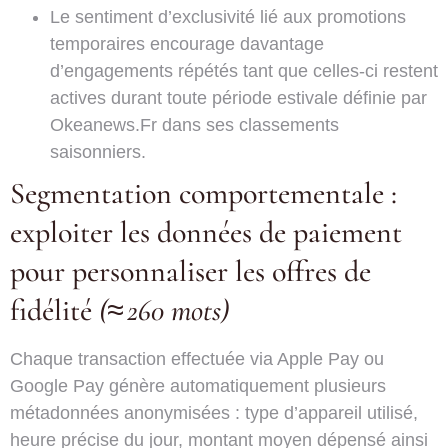
Le sentiment d’exclusivité lié aux promotions
temporaires encourage davantage
d’engagements répétés tant que celles-ci restent
actives durant toute période estivale définie par
Okeanews.Fr dans ses classements
saisonniers.
Segmentation comportementale :
exploiter les données de paiement
pour personnaliser les offres de
fidélité
(≈ 260 mots)
Chaque transaction effectuée via Apple​ Pay ou
Google​ Pay génère automatiquement plusieurs
métadonnées anonymisées : type d’appareil utilisé,
heure précise du jour, montant moyen dépensé ainsi