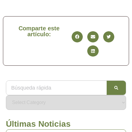
Comparte este
artículo:
Últimas Noticias