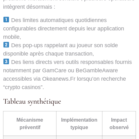
intègrent désormais :
Des limites automatiques quotidiennes
configurables directement depuis leur application
mobile,
Des pop‑ups rappelant au joueur son solde
disponible après chaque transaction,
Des liens directs vers outils responsables fournis
notamment par GamCare ou BeGambleAware
accessibles via Okeanews.Fr lorsqu’on recherche
“crypto casinos”.
Tableau synthétique
Mécanisme
Implémentation
Impact
préventif
typique
observé