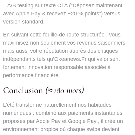
– A/B testing sur texte CTA (“Déposez maintenant
avec Apple Pay & recevez +20 % points”) versus
version standard.
En suivant cette feuille‐de route structurée , vous
maximisez non seulement vos revenus saisonniers
mais aussi votre réputation auprès des critiques
indépendants tels qu’Okeanews.Fr qui valorisent
fortement innovation responsable associée à
performance financière.
Conclusion
(≈ 180 mots)
L’été transforme naturellement nos habitudes
numériques ; combiné aux paiements instantanés
proposés par Apple​ Pay et Google​ Pay , il crée un
environnement propice où chaque swipe devient