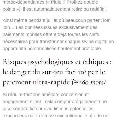
météo‑dépendantes (« Pluie ? Profitez double
points »), il est automatiquement retiré ou redéfini.
Ainsi même pendant juillet où beaucoup partent loin
loin… Les données issues exclusivement des
paiements mobiles offrent déjà toutes les clefs
nécessaires pour transformer chaque swipe digital en
opportunité personnalisée hautement profitable.
Risques psychologiques et éthiques :
le danger du sur‑jeu facilité par le
paiement ultra‑rapide
(≈ 280 mots)
Si réduire frictions améliore conversion et
engagement client , cela comporte également une
face sombre liée aux addictions potentielles
exacerbées par la vitesse exceptionnelle offerte par