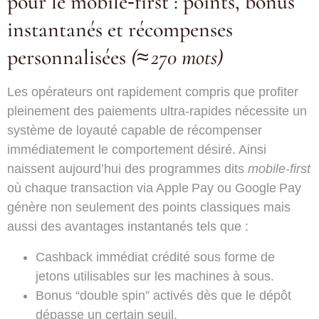
pour le mobile‑first : points, bonus
instantanés et récompenses
personnalisées
(≈ 270 mots)
Les opérateurs ont rapidement compris que profiter
pleinement des paiements ultra‑rapides nécessite un
système de loyauté capable de récompenser
immédiatement le comportement désiré. Ainsi
naissent aujourd’hui des programmes dits
mobile‑first
où chaque transaction via Apple Pay ou Google Pay
génère non seulement des points classiques mais
aussi des avantages instantanés tels que :
Cashback immédiat crédité sous forme de
jetons utilisables sur les machines à sous.
Bonus “double spin” activés dès que le dépôt
dépasse un certain seuil.