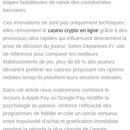
étapes fastidieuses de saisie des coordonnées
bancaires.
Ces innovations ne sont pas uniquement techniques ;
elles réinventent le
casino crypto en ligne
grâce à des
processus ultra‑rapides qui influencent directement la
prise de décision du joueur. Selon Okeanews.Fr, site
de référence pour comparer les meilleurs
établissements de jeu, plus de 65 % des joueurs
déclarent préférer les casinos proposant ces options
mobiles lorsqu’ils planifient leurs sessions estivales.
Dans cet article nous explorerons comment le
recours à Apple Pay ou Google Pay modifie la
psychologie du parieur, renforce l’efficacité des
programmes de fidélité et crée un cercle vertueux
entre impulsivité d’achat et gratification immédiate
pendant la période la plus chaude de l’année.