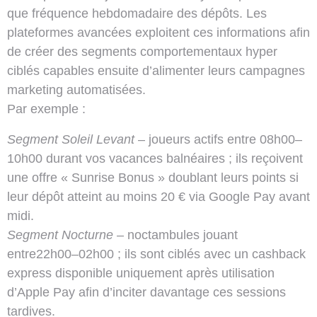
que fréquence hebdomadaire des dépôts. Les
plateformes avancées exploitent ces informations afin
de créer des segments comportementaux hyper
ciblés capables ensuite d’alimenter leurs campagnes
marketing automatisées.
Par exemple :
Segment Soleil Levant
– joueurs actifs entre 08h00–
10h00 durant vos vacances balnéaires ; ils reçoivent
une offre « Sunrise Bonus » doublant leurs points si
leur dépôt atteint au moins 20 € via Google​ Pay avant
midi.
Segment Nocturne
– noctambules jouant
entre22h00–02h00 ; ils sont ciblés avec un cashback
express disponible uniquement après utilisation
d’Apple​ Pay afin d’inciter davantage ces sessions
tardives.