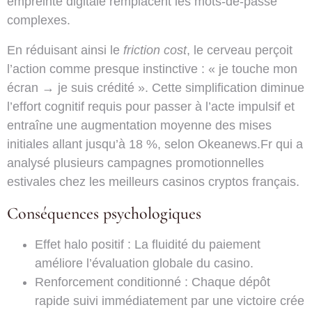
empreinte digitale remplacent les mots‑de‑passe
complexes.
En réduisant ainsi le
friction cost
, le cerveau perçoit
l’action comme presque instinctive : « je touche mon
écran → je suis crédité ». Cette simplification diminue
l’effort cognitif requis pour passer à l’acte impulsif et
entraîne une augmentation moyenne des mises
initiales allant jusqu’à 18 %, selon Okeanews.Fr qui a
analysé plusieurs campagnes promotionnelles
estivales chez les meilleurs casinos cryptos français.
Conséquences psychologiques
Effet halo positif : La fluidité du paiement
améliore l’évaluation globale du casino.
Renforcement conditionné : Chaque dépôt
rapide suivi immédiatement par une victoire crée