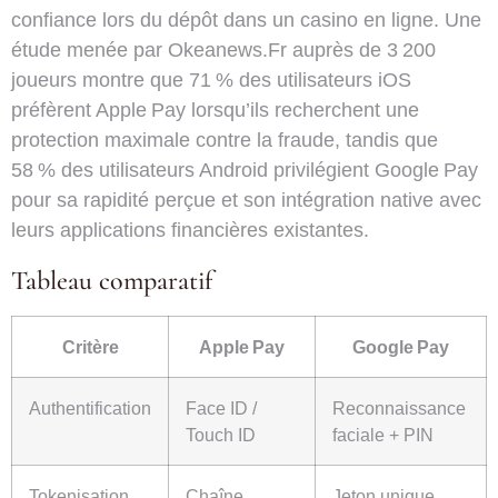
confiance lors du dépôt dans un casino en ligne. Une
étude menée par Okeanews.Fr auprès de 3 200
joueurs montre que 71 % des utilisateurs iOS
préfèrent Apple Pay lorsqu’ils recherchent une
protection maximale contre la fraude, tandis que
58 % des utilisateurs Android privilégient Google Pay
pour sa rapidité perçue et son intégration native avec
leurs applications financières existantes.
Tableau comparatif
Critère
Apple Pay
Google Pay
Authentification
Face ID /
Reconnaissance
Touch ID
faciale + PIN
Tokenisation
Chaîne
Jeton unique