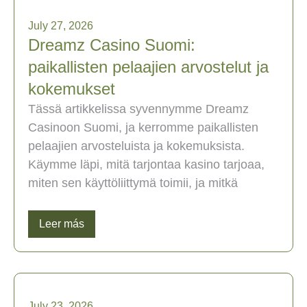
July 27, 2026
Dreamz Casino Suomi:
paikallisten pelaajien arvostelut ja
kokemukset
Tässä artikkelissa syvennymme Dreamz
Casinoon Suomi, ja kerromme paikallisten
pelaajien arvosteluista ja kokemuksista.
Käymme läpi, mitä tarjontaa kasino tarjoaa,
miten sen käyttöliittymä toimii, ja mitkä
Leer más
July 23, 2026