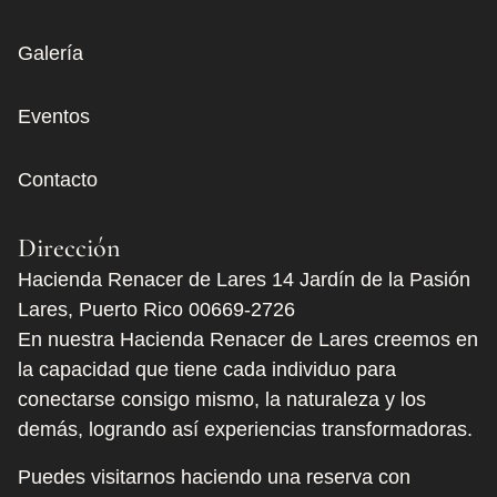
Galería
Eventos
Contacto
Dirección
Hacienda Renacer de Lares 14 Jardín de la Pasión
Lares, Puerto Rico 00669-2726
En nuestra Hacienda Renacer de Lares creemos en
la capacidad que tiene cada individuo para
conectarse consigo mismo, la naturaleza y los
demás, logrando así experiencias transformadoras.
Puedes visitarnos haciendo una reserva con