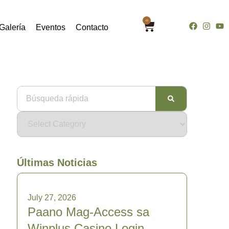
0
Galería
Eventos
Contacto
Últimas Noticias
July 27, 2026
Paano Mag-Access sa
Winplus Casino Login