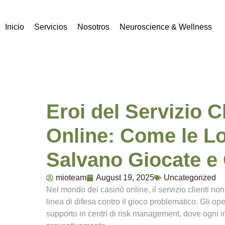
Inicio
Servicios
Nosotros
Neuroscience & Wellness
Eroi del Servizio C
Online: Come le L
Salvano Giocate e 
mioteam
August 19, 2025
Uncategorized
Nel mondo dei casinò online, il servizio clienti no
linea di difesa contro il gioco problematico. Gli op
supporto in centri di risk management, dove ogni i