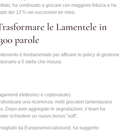
cettato, ha continuato a giocare con maggiore fiducia e ha
ato del 12 % nei successivi tre mesi.
 Trasformare le Lamentele in
300 parole
tervento è fondamentale per affinare le policy di gestione
stionario a 5 stelle che misura:
gamenti elettronici e criptovalute).
individuare una ricorrenza: molti giocatori lamentavano
onus. Dopo aver aggregato le segnalazioni, il team ha
poter richiedere un nuovo bonus “soft”.
onsigliato da Europeansocialsound, ha suggerito