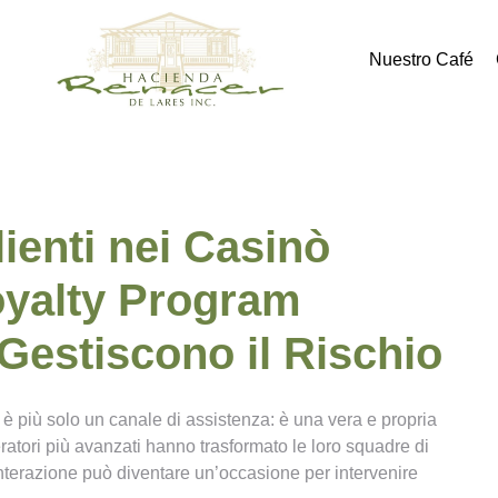
Nuestro Café
lienti nei Casinò
oyalty Program
Gestiscono il Rischio
n è più solo un canale di assistenza: è una vera e propria
eratori più avanzati hanno trasformato le loro squadre di
nterazione può diventare un’occasione per intervenire