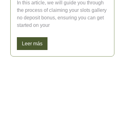
In this article, we will guide you through
the process of claiming your slots gallery
no deposit bonus, ensuring you can get
started on your
Leer más