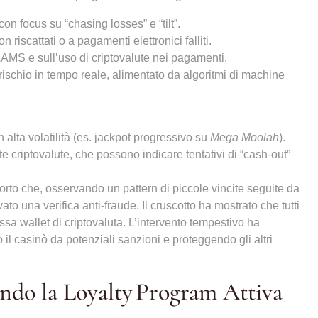
on focus su “chasing losses” e “tilt”.
riscattati o a pagamenti elettronici falliti.
AMS e sull’uso di criptovalute nei pagamenti.
rischio in tempo reale, alimentato da algoritmi di machine
 alta volatilità (es. jackpot progressivo su
Mega Moolah
).
te criptovalute, che possono indicare tentativi di “cash‑out”
orto che, osservando un pattern di piccole vincite seguite da
vato una verifica anti‑fraude. Il cruscotto ha mostrato che tutti
essa wallet di criptovaluta. L’intervento tempestivo ha
 il casinò da potenziali sanzioni e proteggendo gli altri
uando la Loyalty Program Attiva