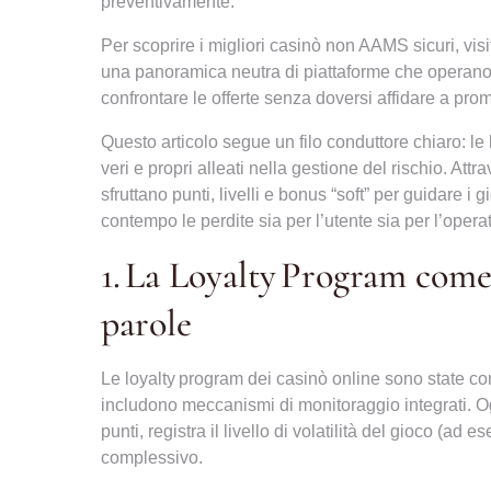
preventivamente.
Per scoprire i migliori casinò non AAMS sicuri, vis
una panoramica neutra di piattaforme che operano a
confrontare le offerte senza doversi affidare a pro
Questo articolo segue un filo conduttore chiaro: l
veri e propri alleati nella gestione del rischio. At
sfruttano punti, livelli e bonus “soft” per guidare 
contempo le perdite sia per l’utente sia per l’opera
1. La Loyalty Program come
parole
Le loyalty program dei casinò online sono state co
includono meccanismi di monitoraggio integrati. O
punti, registra il livello di volatilità del gioco (a
complessivo.