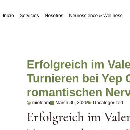
Inicio
Servicios
Nosotros
Neuroscience & Wellness
Erfolgreich im Val
Turnieren bei Yep 
romantischen Nerve
mioteam
March 30, 2026
Uncategorized
Erfolgreich im Vale