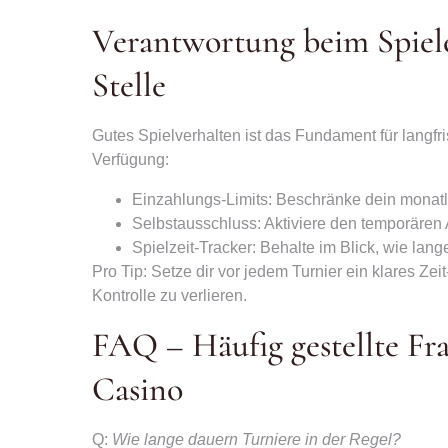
Verantwortung beim Spiele
Stelle
Gutes Spielverhalten ist das Fundament für langf
Verfügung:
Einzahlungs‑Limits: Beschränke dein monatl
Selbstausschluss: Aktiviere den temporären 
Spielzeit‑Tracker: Behalte im Blick, wie lange
Pro Tip: Setze dir vor jedem Turnier ein klares Ze
Kontrolle zu verlieren.
FAQ – Häufig gestellte Fr
Casino
Q:
Wie lange dauern Turniere in der Regel?