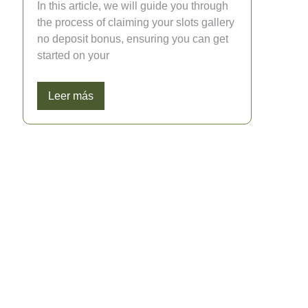
In this article, we will guide you through
the process of claiming your slots gallery
no deposit bonus, ensuring you can get
started on your
Leer más