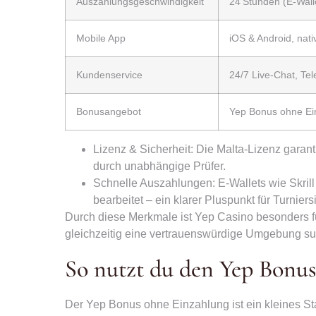
Auszahlungsgeschwindigkeit
24 Stunden (E‑Wall
Mobile App
iOS & Android, nati
Kundenservice
24/7 Live‑Chat, Tel
Bonusangebot
Yep Bonus ohne Ei
Lizenz & Sicherheit: Die Malta-Lizenz garan
durch unabhängige Prüfer.
Schnelle Auszahlungen: E‑Wallets wie Skrill
bearbeitet – ein klarer Pluspunkt für Turnier
Durch diese Merkmale ist Yep Casino besonders für
gleichzeitig eine vertrauenswürdige Umgebung s
So nutzt du den Yep Bonus
Der Yep Bonus ohne Einzahlung ist ein kleines Sta