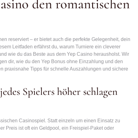
Casino den romantischen
nen reserviert – er bietet auch die perfekte Gelegenheit, dein
esem Leitfaden erfährst du, warum Turniere ein cleverer
und wie du das Beste aus dem Yep Casino herausholst. Wir
igen dir, wie du den Yep Bonus ohne Einzahlung und den
 praxisnahe Tipps für schnelle Auszahlungen und sichere
edes Spielers höher schlagen
sischen Casinospiel. Statt einzeln um einen Einsatz zu
Der Preis ist oft ein Geldpool, ein Freispiel‑Paket oder