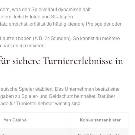
ern, was den Spielverlauf dynamisch hält.
lern, teilst Erfolge und Strategien.
tz erreichst, erhältst du häufig kleinere Preisgelder oder
e Laufzeit haben (z. B. 24 Stunden). So kannst du mehrere
nnchancen maximieren.
ür sichere Turniererlebnisse in
 deutsche Spieler etabliert. Das Unternehmen besitzt eine
rgaben zu Spieler‑ und Geldschutz beinhaltet. Darüber
ade für Turnierteilnehmer wichtig sind:
Yep Casino
Konkurrenzanbieter