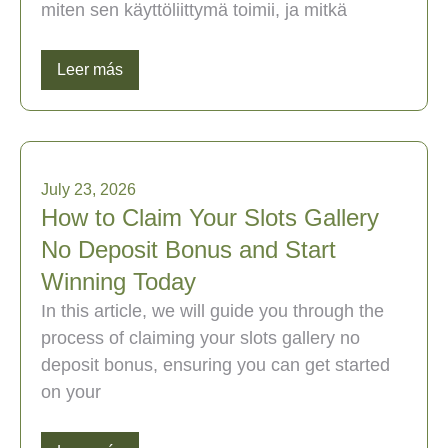
miten sen käyttöliittymä toimii, ja mitkä
Leer más
July 23, 2026
How to Claim Your Slots Gallery
No Deposit Bonus and Start
Winning Today
In this article, we will guide you through the
process of claiming your slots gallery no
deposit bonus, ensuring you can get started
on your