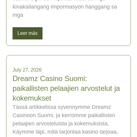
kinakailangang impormasyon hanggang sa
mga
Leer más
July 27, 2026
Dreamz Casino Suomi:
paikallisten pelaajien arvostelut ja
kokemukset
Tässä artikkelissa syvennymme Dreamz
Casinoon Suomi, ja kerromme paikallisten
pelaajien arvosteluista ja kokemuksista.
Käymme läpi, mitä tarjontaa kasino tarjoaa,