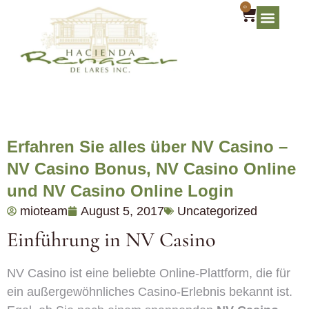
0
Erfahren Sie alles über NV Casino –
NV Casino Bonus, NV Casino Online
und NV Casino Online Login
mioteam
August 5, 2017
Uncategorized
Einführung in NV Casino
NV Casino ist eine beliebte Online-Plattform, die für
ein außergewöhnliches Casino-Erlebnis bekannt ist.