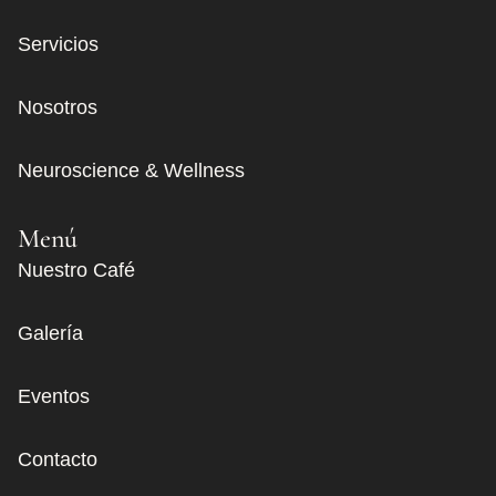
Servicios
Nosotros
Neuroscience & Wellness
Menú
Nuestro Café
Galería
Eventos
Contacto