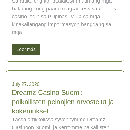
Sa artikulong ito, tatalakayin natin ang mga
hakbang kung paano mag-access sa winplus
casino login sa Pilipinas. Mula sa mga
kinakailangang impormasyon hanggang sa
mga
Leer más
July 27, 2026
Dreamz Casino Suomi:
paikallisten pelaajien arvostelut ja
kokemukset
Tässä artikkelissa syvennymme Dreamz
Casinoon Suomi, ja kerromme paikallisten