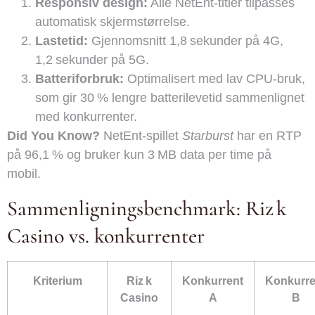
Responsiv design:
Alle NetEnt‑titler tilpasses
automatisk skjermstørrelse.
Lastetid:
Gjennomsnitt 1,8 sekunder på 4G,
1,2 sekunder på 5G.
Batteriforbruk:
Optimalisert med lav CPU‑bruk,
som gir 30 % lengre batterilevetid sammenlignet
med konkurrenter.
Did You Know?
NetEnt‑spillet
Starburst
har en RTP
på 96,1 % og bruker kun 3 MB data per time på
mobil.
Sammenligningsbenchmark: Riz k
Casino vs. konkurrenter
Kriterium
Riz k
Konkurrent
Konkurre
Casino
A
B