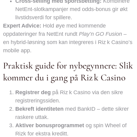
Cross‑selling med sportsbetting:
Kombinere
NetEnt‑slotkampanjer med odds‑bonus gir økt
livstidsverdi for spillere.
Expert Advice:
Hold øye med kommende
oppdateringer fra NetEnt rundt
Play’n GO Fusion
–
en hybrid‑løsning som kan integreres i Riz k Casino’s
mobile app.
Praktisk guide for nybegynnere: Slik
kommer du i gang på Riz k Casino
Registrer deg
på Riz k Casino via den sikre
registreringssiden.
Bekreft identiteten
med BankID – dette sikrer
raskere uttak.
Aktiver bonusprogrammet
og spin Wheel of
Rizk for ekstra kreditt.