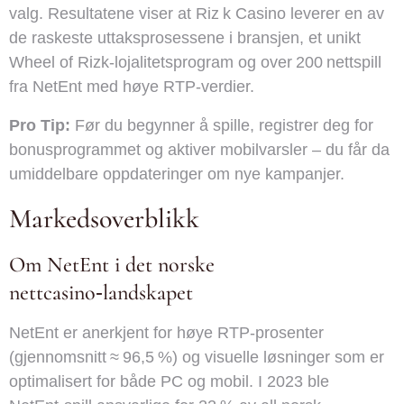
valg. Resultatene viser at Riz k Casino leverer en av
de raskeste uttaksprosessene i bransjen, et unikt
Wheel of Rizk‑lojalitetsprogram og over 200 nettspill
fra NetEnt med høye RTP‑verdier.
Pro Tip:
Før du begynner å spille, registrer deg for
bonusprogrammet og aktiver mobilvarsler – du får da
umiddelbare oppdateringer om nye kampanjer.
Markedsoverblikk
Om NetEnt i det norske
nettcasino‑landskapet
NetEnt er anerkjent for høye RTP‑prosenter
(gjennomsnitt ≈ 96,5 %) og visuelle løsninger som er
optimalisert for både PC og mobil. I 2023 ble