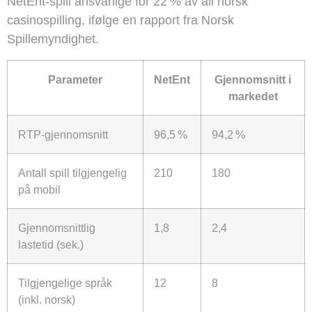
NetEnt‑spill ansvarlige for 22 % av all norsk
casinospilling, ifølge en rapport fra Norsk
Spillemyndighet.
Parameter
NetEnt
Gjennomsnitt i
markedet
RTP‑gjennomsnitt
96,5 %
94,2 %
Antall spill tilgjengelig
210
180
på mobil
Gjennomsnittlig
1,8
2,4
lastetid (sek.)
Tilgjengelige språk
12
8
(inkl. norsk)