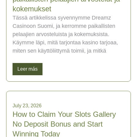
kokemukset
Tässä artikkelissa syvennymme Dreamz
Casinoon Suomi, ja kerromme paikallisten
pelaajien arvosteluista ja kokemuksista.
Käymme läpi, mitä tarjontaa kasino tarjoaa,
miten sen käyttöliittymä toimii, ja mitkä
Leer más
July 23, 2026
How to Claim Your Slots Gallery
No Deposit Bonus and Start
Winning Today