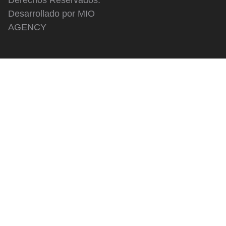
Derechos Reservados.
Desarrollado por
MIO
AGENCY