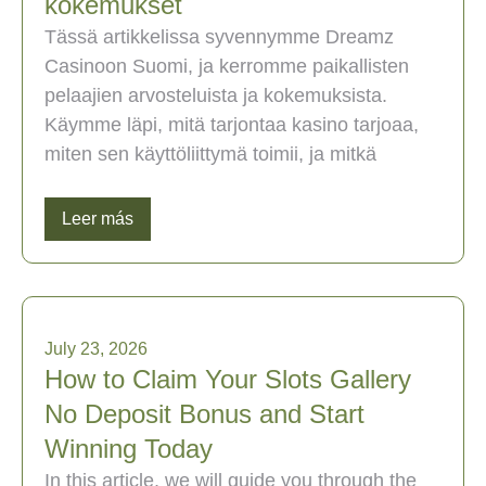
kokemukset
Tässä artikkelissa syvennymme Dreamz
Casinoon Suomi, ja kerromme paikallisten
pelaajien arvosteluista ja kokemuksista.
Käymme läpi, mitä tarjontaa kasino tarjoaa,
miten sen käyttöliittymä toimii, ja mitkä
Leer más
July 23, 2026
How to Claim Your Slots Gallery
No Deposit Bonus and Start
Winning Today
In this article, we will guide you through the