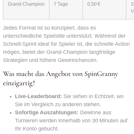
Grand‑Champion
7 Tage
0,50 €
1
V
Jedes Format ist so konzipiert, dass es
unterschiedliche Spielstile unterstützt. Während der
Schnell‑Sprint ideal für Spieler ist, die schnelle Action
mögen, bietet der Grand‑Champion langfristige
Strategien und höhere Gewinnchancen.
Was macht das Angebot von SpinGranny
einzigartig?
Live‑Leaderboard:
Sie sehen in Echtzeit, wo
Sie im Vergleich zu anderen stehen.
Sofortige Auszahlungen:
Gewinne aus
Turnieren werden innerhalb von 30 Minuten auf
Ihr Konto gebucht.