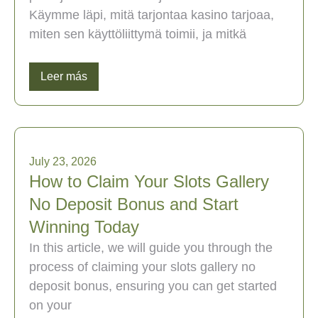
Käymme läpi, mitä tarjontaa kasino tarjoaa,
miten sen käyttöliittymä toimii, ja mitkä
Leer más
July 23, 2026
How to Claim Your Slots Gallery
No Deposit Bonus and Start
Winning Today
In this article, we will guide you through the
process of claiming your slots gallery no
deposit bonus, ensuring you can get started
on your