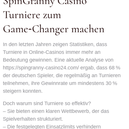
SpinGranny Casino
Turniere zum
Game‑Changer machen
In den letzten Jahren zeigen Statistiken, dass
Turniere in Online‑Casinos immer mehr an
Bedeutung gewinnen. Eine aktuelle Analyse von
https://spingranny-casino24.com/ ergab, dass 68 %
der deutschen Spieler, die regelmäßig an Turnieren
teilnehmen, ihre Gewinnrate um mindestens 30 %
steigern konnten.
Doch warum sind Turniere so effektiv?
– Sie bieten einen klaren Wettbewerb, der das
Spielverhalten strukturiert.
– Die festgelegten Einsatzlimits verhindern