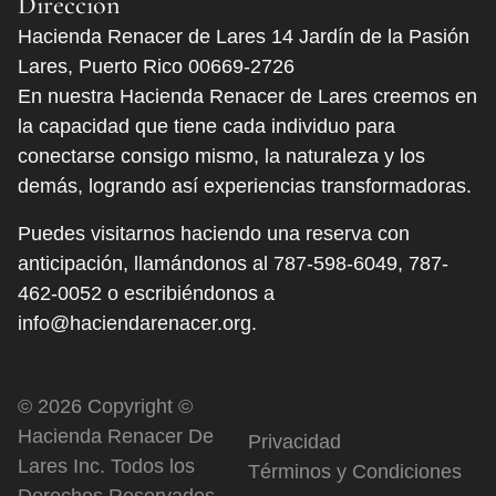
Dirección
Hacienda Renacer de Lares 14 Jardín de la Pasión
Lares, Puerto Rico 00669-2726
En nuestra Hacienda Renacer de Lares creemos en
la capacidad que tiene cada individuo para
conectarse consigo mismo, la naturaleza y los
demás, logrando así experiencias transformadoras.
Puedes visitarnos haciendo una reserva con
anticipación, llamándonos al
787-598-6049
,
787-
462-0052
o escribiéndonos a
info@haciendarenacer.org.
© 2026 Copyright ©
Hacienda Renacer De
Privacidad
Lares Inc. Todos los
Términos y Condiciones