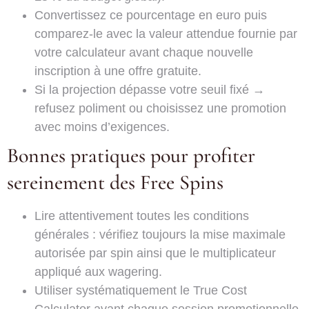
Convertissez ce pourcentage en euro puis
comparez-le avec la valeur attendue fournie par
votre calculateur avant chaque nouvelle
inscription à une offre gratuite.
Si la projection dépasse votre seuil fixé →
refusez poliment ou choisissez une promotion
avec moins d’exigences.
Bonnes pratiques pour profiter
sereinement des Free Spins
Lire attentivement toutes les conditions
générales : vérifiez toujours la mise maximale
autorisée par spin ainsi que le multiplicateur
appliqué aux wagering.
Utiliser systématiquement le True Cost
Calculator avant chaque session promotionnelle