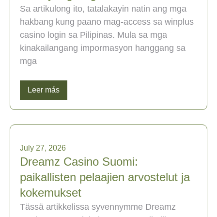
Sa artikulong ito, tatalakayin natin ang mga
hakbang kung paano mag-access sa winplus
casino login sa Pilipinas. Mula sa mga
kinakailangang impormasyon hanggang sa
mga
Leer más
July 27, 2026
Dreamz Casino Suomi:
paikallisten pelaajien arvostelut ja
kokemukset
Tässä artikkelissa syvennymme Dreamz