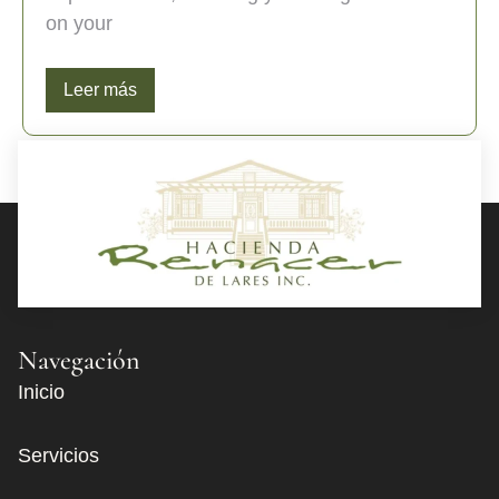
on your
Leer más
Navegación
Inicio
Servicios