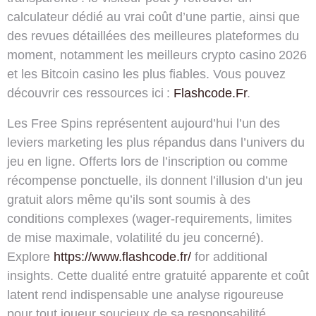
calculateur dédié au vrai coût d’une partie, ainsi que
des revues détaillées des meilleures plateformes du
moment, notamment les meilleurs crypto casino 2026
et les Bitcoin casino les plus fiables. Vous pouvez
découvrir ces ressources ici :
Flashcode.Fr
.
Les Free Spins représentent aujourd’hui l’un des
leviers marketing les plus répandus dans l’univers du
jeu en ligne. Offerts lors de l’inscription ou comme
récompense ponctuelle, ils donnent l’illusion d’un jeu
gratuit alors même qu’ils sont soumis à des
conditions complexes (wager‑requirements, limites
de mise maximale, volatilité du jeu concerné).
Explore
https://www.flashcode.fr/
for additional
insights. Cette dualité entre gratuité apparente et coût
latent rend indispensable une analyse rigoureuse
pour tout joueur soucieux de sa responsabilité