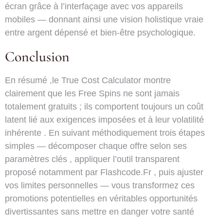
écran grâce à l’interfaçage avec vos appareils
mobiles — donnant ainsi une vision holistique vraie
entre argent dépensé et bien‑être psychologique.
Conclusion
En résumé ,le True Cost Calculator montre
clairement que les Free Spins ne sont jamais
totalement gratuits ; ils comportent toujours un coût
latent lié aux exigences imposées et à leur volatilité
inhérente . En suivant méthodiquement trois étapes
simples — décomposer chaque offre selon ses
paramètres clés , appliquer l’outil transparent
proposé notamment par Flashcode.Fr , puis ajuster
vos limites personnelles — vous transformez ces
promotions potentielles en véritables opportunités
divertissantes sans mettre en danger votre santé