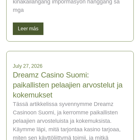
kinakailangang impormasyon hanggang sa
mga
Leer más
July 27, 2026
Dreamz Casino Suomi:
paikallisten pelaajien arvostelut ja
kokemukset
Tässä artikkelissa syvennymme Dreamz
Casinoon Suomi, ja kerromme paikallisten
pelaajien arvosteluista ja kokemuksista.
Käymme läpi, mitä tarjontaa kasino tarjoaa,
miten sen käyttöliittymä toimii, ja mitkä