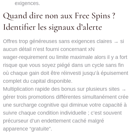
exigences.
Quand dire non aux Free Spins ?
Identifier les signaux d’alerte
Offres trop généreuses sans exigences claires → si
aucun détail n’est fourni concernant xN
wager‑requirement ou limite maximale alors il y a fort
risque que vous soyez piégé dans un cycle sans fin
où chaque gain doit être réinvesti jusqu’à épuisement
complet du capital disponible.
Multiplication rapide des bonus sur plusieurs sites →
gérer trois promotions différentes simultanément crée
une surcharge cognitive qui diminue votre capacité à
suivre chaque condition individuelle ; c’est souvent
précurseur d’un endettement caché malgré
apparence “gratuite”.