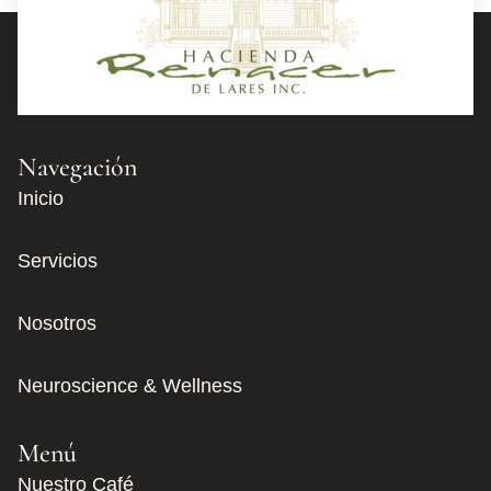
Navegación
Inicio
Servicios
Nosotros
Neuroscience & Wellness
Menú
Nuestro Café