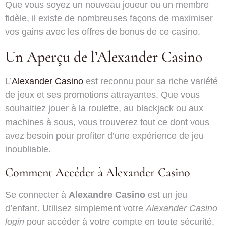
Que vous soyez un nouveau joueur ou un membre
fidèle, il existe de nombreuses façons de maximiser
vos gains avec les offres de bonus de ce casino.
Un Aperçu de l’Alexander Casino
L’
Alexander Casino
est reconnu pour sa riche variété
de jeux et ses promotions attrayantes. Que vous
souhaitiez jouer à la roulette, au blackjack ou aux
machines à sous, vous trouverez tout ce dont vous
avez besoin pour profiter d’une expérience de jeu
inoubliable.
Comment Accéder à Alexander Casino
Se connecter à
Alexandre Casino
est un jeu
d’enfant. Utilisez simplement votre
Alexander Casino
login
pour accéder à votre compte en toute sécurité.