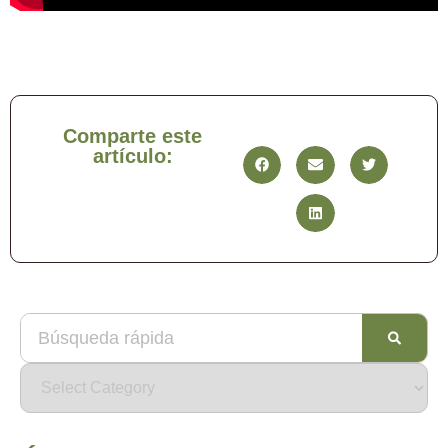
Comparte este
artículo: