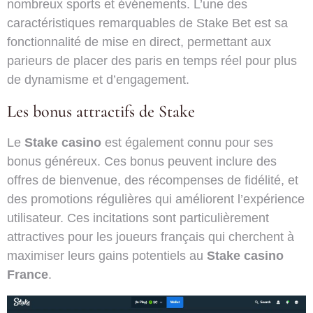
nombreux sports et événements. L’une des
caractéristiques remarquables de Stake Bet est sa
fonctionnalité de mise en direct, permettant aux
parieurs de placer des paris en temps réel pour plus
de dynamisme et d’engagement.
Les bonus attractifs de Stake
Le
Stake casino
est également connu pour ses
bonus généreux. Ces bonus peuvent inclure des
offres de bienvenue, des récompenses de fidélité, et
des promotions régulières qui améliorent l’expérience
utilisateur. Ces incitations sont particulièrement
attractives pour les joueurs français qui cherchent à
maximiser leurs gains potentiels au
Stake casino
France
.