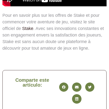
Pour en savoir plus sur les offres de Stake et pour
commencer votre aventure de jeu, visitez le site
officiel de
Stake
. Avec ses innovations constantes et
son engagement envers la satisfaction des joueurs,
Stake est sans aucun doute une plateforme à
découvrir pour tout amateur de jeux en ligne.
Comparte este
artículo: