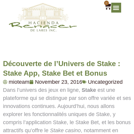
0
Découverte de l’Univers de Stake :
Stake App, Stake Bet et Bonus
mioteam
November 23, 2016
Uncategorized
Dans l’univers des jeux en ligne,
Stake
est une
plateforme qui se distingue par son offre variée et ses
innovations continues. Aujourd’hui, nous allons
explorer les fonctionnalités uniques de Stake, y
compris l’application Stake, le Stake Bet, et les bonus
attractifs qu’offre le
Stake casino
, notamment en