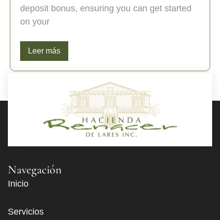
deposit bonus, ensuring you can get started
on your
Leer más
Navegación
Inicio
Servicios