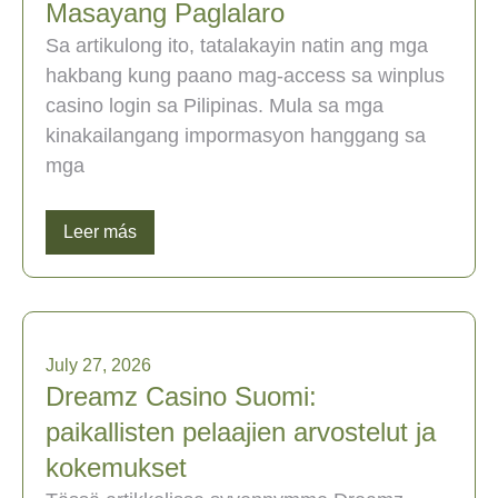
Masayang Paglalaro
Sa artikulong ito, tatalakayin natin ang mga
hakbang kung paano mag-access sa winplus
casino login sa Pilipinas. Mula sa mga
kinakailangang impormasyon hanggang sa
mga
Leer más
July 27, 2026
Dreamz Casino Suomi:
paikallisten pelaajien arvostelut ja
kokemukset