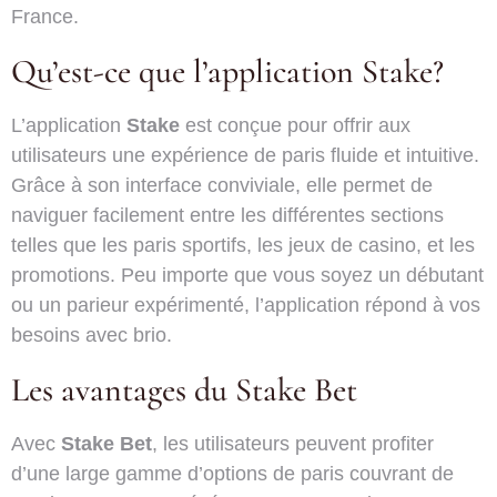
France.
Qu’est-ce que l’application Stake?
L’application
Stake
est conçue pour offrir aux
utilisateurs une expérience de paris fluide et intuitive.
Grâce à son interface conviviale, elle permet de
naviguer facilement entre les différentes sections
telles que les paris sportifs, les jeux de casino, et les
promotions. Peu importe que vous soyez un débutant
ou un parieur expérimenté, l’application répond à vos
besoins avec brio.
Les avantages du Stake Bet
Avec
Stake Bet
, les utilisateurs peuvent profiter
d’une large gamme d’options de paris couvrant de