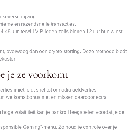
nkoverschrijving.
nieme en razendsnelle transacties.
4‑48 uur, terwijl VIP‑leden zelfs binnen 12 uur hun winst
int, overweeg dan een crypto‑storting. Deze methode biedt
iekosten.
e je ze voorkomt
lieslimiet leidt snel tot onnodig geldverlies.
un welkomstbonus niet en missen daardoor extra
hoge volatiliteit kan je bankroll leegspelen voordat je de
Responsible Gaming”‑menu. Zo houd je controle over je