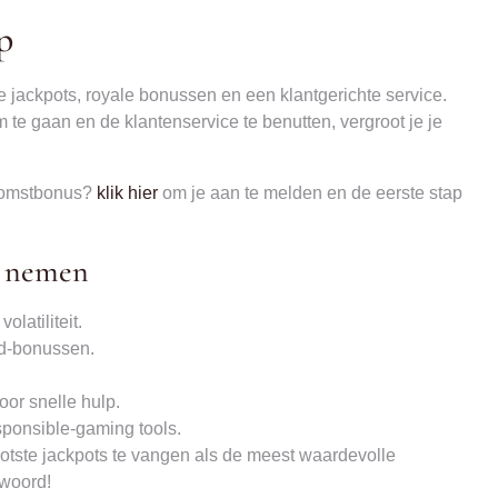
p
 jackpots, royale bonussen en een klantgerichte service.
m te gaan en de klantenservice te benutten, vergroot je je
lkomstbonus?
klik hier
om je aan te melden en de eerste stap
e nemen
latiliteit.
ad‑bonussen.
oor snelle hulp.
sponsible‑gaming tools.
otste jackpots te vangen als de meest waardevolle
twoord!