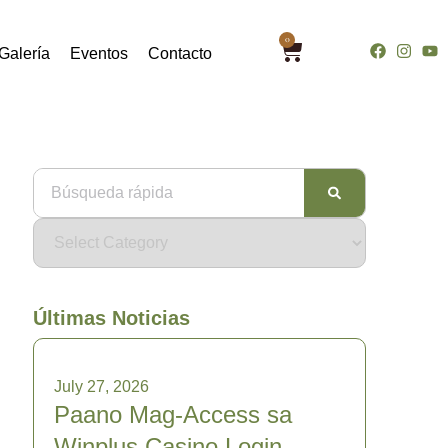
0
Galería
Eventos
Contacto
Últimas Noticias
July 27, 2026
Paano Mag-Access sa
Winplus Casino Login