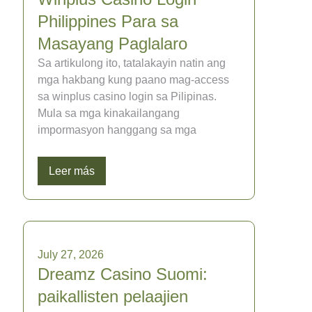
Philippines Para sa
Masayang Paglalaro
Sa artikulong ito, tatalakayin natin ang
mga hakbang kung paano mag-access
sa winplus casino login sa Pilipinas.
Mula sa mga kinakailangang
impormasyon hanggang sa mga
Leer más
July 27, 2026
Dreamz Casino Suomi:
paikallisten pelaajien