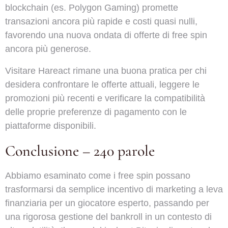
blockchain (es. Polygon Gaming) promette
transazioni ancora più rapide e costi quasi nulli,
favorendo una nuova ondata di offerte di free spin
ancora più generose.
Visitare Hareact rimane una buona pratica per chi
desidera confrontare le offerte attuali, leggere le
promozioni più recenti e verificare la compatibilità
delle proprie preferenze di pagamento con le
piattaforme disponibili.
Conclusione – 240 parole
Abbiamo esaminato come i free spin possano
trasformarsi da semplice incentivo di marketing a leva
finanziaria per un giocatore esperto, passando per
una rigorosa gestione del bankroll in un contesto di