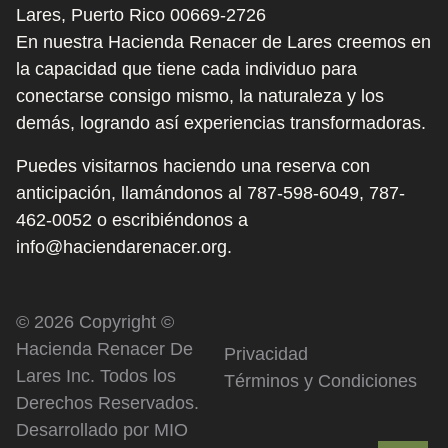
Lares, Puerto Rico 00669-2726
En nuestra Hacienda Renacer de Lares creemos en
la capacidad que tiene cada individuo para
conectarse consigo mismo, la naturaleza y los
demás, logrando así experiencias transformadoras.
Puedes visitarnos haciendo una reserva con
anticipación, llamándonos al
787-598-6049
,
787-
462-0052
o escribiéndonos a
info@haciendarenacer.org.
© 2026 Copyright ©
Hacienda Renacer De
Privacidad
Lares Inc. Todos los
Términos y Condiciones
Derechos Reservados.
Desarrollado por
MIO