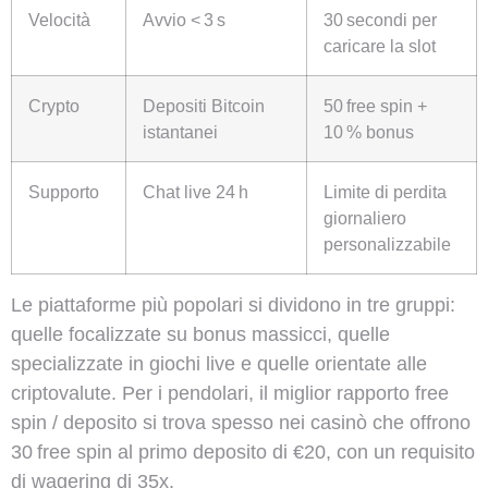
Velocità
Avvio < 3 s
30 secondi per
caricare la slot
Crypto
Depositi Bitcoin
50 free spin +
istantanei
10 % bonus
Supporto
Chat live 24 h
Limite di perdita
giornaliero
personalizzabile
Le piattaforme più popolari si dividono in tre gruppi:
quelle focalizzate su bonus massicci, quelle
specializzate in giochi live e quelle orientate alle
criptovalute. Per i pendolari, il miglior rapporto free
spin / deposito si trova spesso nei casinò che offrono
30 free spin al primo deposito di €20, con un requisito
di wagering di 35x.