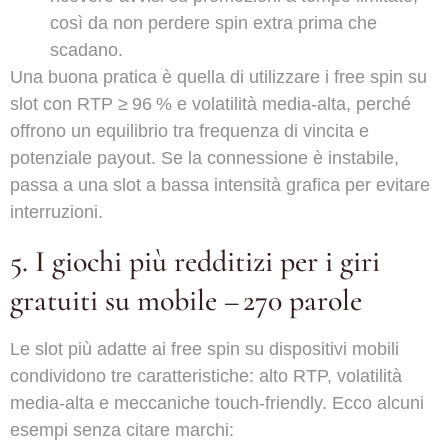
così da non perdere spin extra prima che
scadano.
Una buona pratica è quella di utilizzare i free spin su
slot con RTP ≥ 96 % e volatilità media‑alta, perché
offrono un equilibrio tra frequenza di vincita e
potenziale payout. Se la connessione è instabile,
passa a una slot a bassa intensità grafica per evitare
interruzioni.
5. I giochi più redditizi per i giri
gratuiti su mobile – 270 parole
Le slot più adatte ai free spin su dispositivi mobili
condividono tre caratteristiche: alto RTP, volatilità
media‑alta e meccaniche touch‑friendly. Ecco alcuni
esempi senza citare marchi: