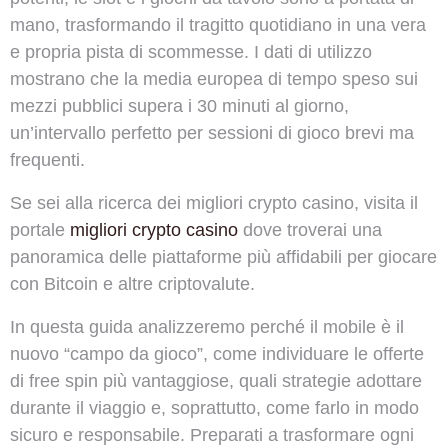
mano, trasformando il tragitto quotidiano in una vera
e propria pista di scommesse. I dati di utilizzo
mostrano che la media europea di tempo speso sui
mezzi pubblici supera i 30 minuti al giorno,
un’intervallo perfetto per sessioni di gioco brevi ma
frequenti.
Se sei alla ricerca dei migliori crypto casino, visita il
portale
migliori crypto casino
dove troverai una
panoramica delle piattaforme più affidabili per giocare
con Bitcoin e altre criptovalute.
In questa guida analizzeremo perché il mobile è il
nuovo “campo da gioco”, come individuare le offerte
di free spin più vantaggiose, quali strategie adottare
durante il viaggio e, soprattutto, come farlo in modo
sicuro e responsabile. Preparati a trasformare ogni