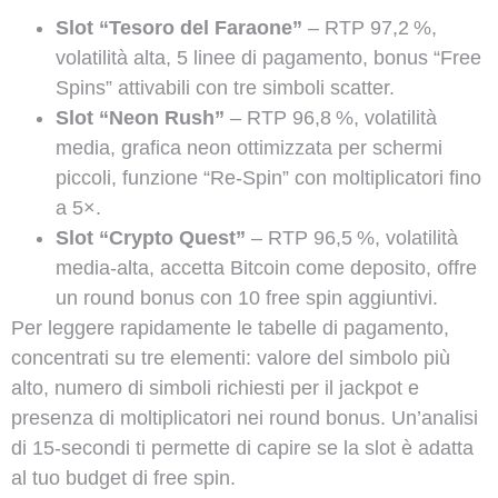
Slot “Tesoro del Faraone”
– RTP 97,2 %,
volatilità alta, 5 linee di pagamento, bonus “Free
Spins” attivabili con tre simboli scatter.
Slot “Neon Rush”
– RTP 96,8 %, volatilità
media, grafica neon ottimizzata per schermi
piccoli, funzione “Re‑Spin” con moltiplicatori fino
a 5×.
Slot “Crypto Quest”
– RTP 96,5 %, volatilità
media‑alta, accetta Bitcoin come deposito, offre
un round bonus con 10 free spin aggiuntivi.
Per leggere rapidamente le tabelle di pagamento,
concentrati su tre elementi: valore del simbolo più
alto, numero di simboli richiesti per il jackpot e
presenza di moltiplicatori nei round bonus. Un’analisi
di 15‑secondi ti permette di capire se la slot è adatta
al tuo budget di free spin.