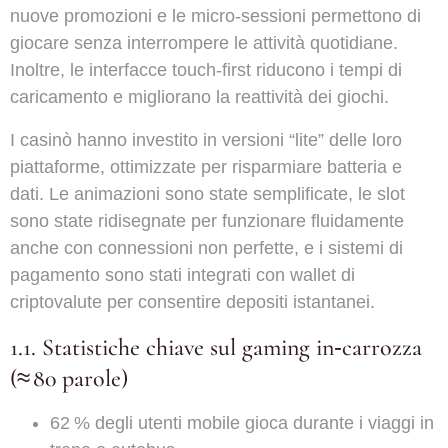
nuove promozioni e le micro‑sessioni permettono di
giocare senza interrompere le attività quotidiane.
Inoltre, le interfacce touch‑first riducono i tempi di
caricamento e migliorano la reattività dei giochi.
I casinò hanno investito in versioni “lite” delle loro
piattaforme, ottimizzate per risparmiare batteria e
dati. Le animazioni sono state semplificate, le slot
sono state ridisegnate per funzionare fluidamente
anche con connessioni non perfette, e i sistemi di
pagamento sono stati integrati con wallet di
criptovalute per consentire depositi istantanei.
1.1. Statistiche chiave sul gaming in‑carrozza
(≈ 80 parole)
62 % degli utenti mobile gioca durante i viaggi in