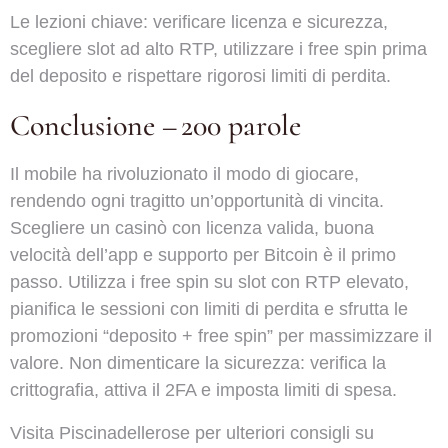
Le lezioni chiave: verificare licenza e sicurezza,
scegliere slot ad alto RTP, utilizzare i free spin prima
del deposito e rispettare rigorosi limiti di perdita.
Conclusione – 200 parole
Il mobile ha rivoluzionato il modo di giocare,
rendendo ogni tragitto un’opportunità di vincita.
Scegliere un casinò con licenza valida, buona
velocità dell’app e supporto per Bitcoin è il primo
passo. Utilizza i free spin su slot con RTP elevato,
pianifica le sessioni con limiti di perdita e sfrutta le
promozioni “deposito + free spin” per massimizzare il
valore. Non dimenticare la sicurezza: verifica la
crittografia, attiva il 2FA e imposta limiti di spesa.
Visita Piscinadellerose per ulteriori consigli su