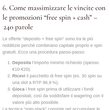
6. Come massimizzare le vincite con
le promozioni “free spin + cash” –
240 parole
Le offerte “deposito + free spin” sono tra le più
redditizie perché combinano capitale proprio e spin
gratuiti. Ecco una procedura passo‑passo:
Deposita
l’importo minimo richiesto (spesso
€10‑€20).
Ricevi
il pacchetto di free spin (es. 30 spin su
una slot a RTP 96,9 %).
Gioca
i free spin prima di utilizzare i fondi
depositati, così da soddisfare il wagering con il
valore più alto possibile.
La tecnica “spin‑stack” consiste nel accumulare le