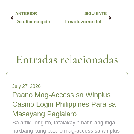
ANTERIOR
SIGUIENTE
De ultieme gids voor live dealer spellen bij Gigaspinz Casino
L’evoluzione delle scommesse calcistiche online: da Premier League a Coppa del Mondo – un’analisi storica che collega l’avanguardia tecnologica alla normativa europea, passando per i primi bookmaker digitali degli anni ’90 fino alle prospettive decentralizzate del futuro prossimo
Entradas relacionadas
July 27, 2026
Paano Mag-Access sa Winplus
Casino Login Philippines Para sa
Masayang Paglalaro
Sa artikulong ito, tatalakayin natin ang mga
hakbang kung paano mag-access sa winplus