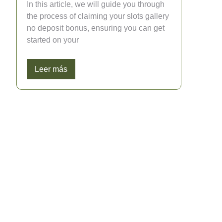
In this article, we will guide you through
the process of claiming your slots gallery
no deposit bonus, ensuring you can get
started on your
Leer más