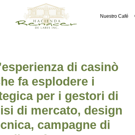
Nuestro Café
esperienza di casinò
che fa esplodere i
tegica per i gestori di
isi di mercato, design
ecnica, campagne di