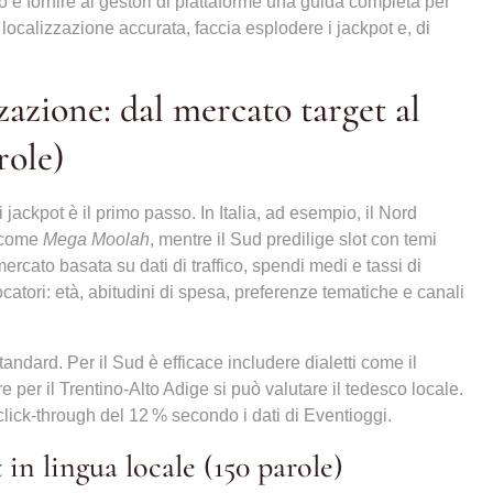
o è fornire ai gestori di piattaforme una guida completa per
localizzazione accurata, faccia esplodere i jackpot e, di
zzazione: dal mercato target al
role)
jackpot è il primo passo. In Italia, ad esempio, il Nord
à come
Mega Moolah
, mentre il Sud predilige slot con temi
rcato basata su dati di traffico, spendi medi e tassi di
catori: età, abitudini di spesa, preferenze tematiche e canali
tandard. Per il Sud è efficace includere dialetti come il
e per il Trentino‑Alto Adige si può valutare il tedesco locale.
click‑through del 12 % secondo i dati di Eventioggi.
in lingua locale (150 parole)