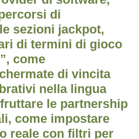
percorsi di
e sezioni jackpot,
ri di termini di gioco
t”, come
chermate di vincita
rativi nella lingua
fruttare le partnership
ali, come impostare
reale con filtri per