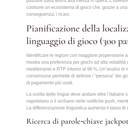
passare dalla teoria alla messa in opera. L’obiettiv
costruire un ecosistema di gioco che, grazie a una 
conseguenza, i ricavi.
Pianificazione della locali
linguaggio di gioco (300 pa
Identificare le regioni con maggiore propensione ai 
mostra una preferenza per giochi ad alta volatilit
mediterranei e RTP intorno al 96 %. Un’analisi di me
conversione permette di definire i “persona” dei gio
di pagamento più usati.
La scelta delle lingue deve andare oltre l’italiano s
napoletano o il siciliano nelle notifiche push, mentr
La differenziazione linguistica aumenta il tasso di 
Ricerca di parole‑chiave jackpot 