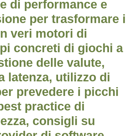
e di performance e
one per trasformare i
n veri motori di
i concreti di giochi a
tione delle valute,
 latenza, utilizzo di
er prevedere i picchi
best practice di
ezza, consigli su
ovider di software,