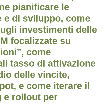
e pianificare le
e e di sviluppo, come
sugli investimenti delle
 focalizzate su
gioni”, come
i tasso di attivazione
io delle vincite,
pot, e come iterare il
 e rollout per